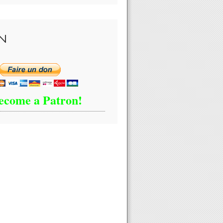
N
ecome a Patron!