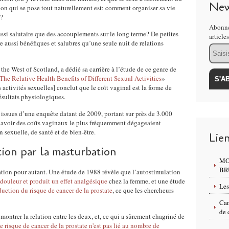
New
tion qui se pose tout naturellement est: comment organiser sa vie
t?
Abonne
ussi salutaire que des accouplements sur le long terme? De petites
article
e aussi bénéfiques et salubres qu’une seule nuit de relations
Email
the West of Scotland, a dédié sa carrière à l’étude de ce genre de
The Relative Health Benefits of Different Sexual Activities
»
es activités sexuelles] conclut que le coït vaginal est la forme de
résultats physiologiques.
es issues d’une enquête datant de 2009, portant sur près de 3.000
t avoir des coïts vaginaux le plus fréquemment dégageaient
 sexuelle, de santé et de bien-être.
Lie
ion par la masturbation
MO
BR
bation pour autant. Une étude de 1988 révèle que l’autostimulation
 douleur et produit un effet analgésique
chez la femme, et une étude
Les
duction du risque de cancer de la prostate
, ce que les chercheurs
Can
de 
montrer la relation entre les deux, et, ce qui a sûrement chagriné de
le risque de cancer de la prostate n'est pas lié au nombre de