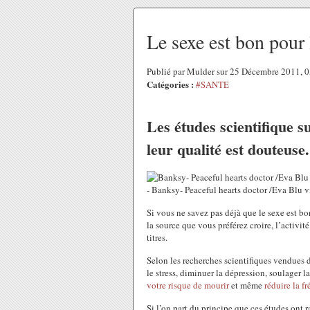
Le sexe est bon pour
Publié par Mulder sur 25 Décembre 2011, 
Catégories :
#SANTE
Les études scientifique s
leur qualité est douteuse.
- Banksy- Peaceful hearts doctor /Eva Blu v
S
i vous ne savez pas déjà que le sexe est bo
la source que vous préférez croire, l’activit
titres.
Selon les recherches scientifiques vendues da
le stress, diminuer la dépression, soulager l
votre risque de mourir
et même
réduire la f
Si l’on part du principe que ces études ont 