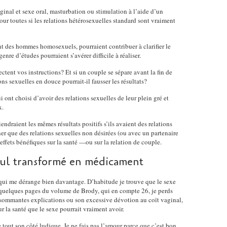
ginal et sexe oral, masturbation ou stimulation à l’aide d’un
ur toutes si les relations hétérosexuelles standard sont vraiment
 des hommes homosexuels, pourraient contribuer à clarifier le
nre d’études pourraient s’avérer difficile à réaliser.
ctent vos instructions? Et si un couple se sépare avant la fin de
ons sexuelles en douce pourrait-il fausser les résultats?
 ont choisi d’avoir des relations sexuelles de leur plein gré et
x.
iendraient les mêmes résultats positifs s’ils avaient des relations
er que des relations sexuelles non désirées (ou avec un partenaire
ffets bénéfiques sur la santé —ou sur la relation de couple.
 cul transformé en médicament
 qui me dérange bien davantage. D’habitude je trouve que le sexe
de quelques pages du volume de Brody, qui en compte 26, je perds
sommantes explications ou son excessive dévotion au coït vaginal,
la santé que le sexe pourrait vraiment avoir.
tout son côté ludique. Je ne fais pas l’amour parce que c’est bon