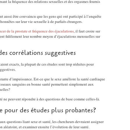
rnant la fréquence des relations sexuelles et des orgasmes fournis
faut aussi être convaincu que les gens qui ont participé à l’enquête
nnêtes sur leur vie sexuelle à de parfaits étrangers.
ncer de la prostate et fréquence des éjaculations
, il faut croire sur
rtent fidèlement leur nombre moyen d’éjaculations mensuelles sur
des corrélations suggestives
taient exacts, la plupart de ces études sont trop réduites pour
uggestives.
rante d’impuissance. Est-ce que le sexe améliore la santé cardiaque
aisseaux sanguins en bonne santé permettent simplement aux
uelles?
anté ne peuvent répondre à des questions de base comme celles-là.
 pour des études plus probantes?
aux questions liant sexe et santé, les chercheurs devraient assigner
n aléatoire, et examiner ensuite l’évolution de leur santé.