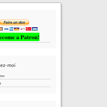
ecome a Patron!
vez-moi
tter
S