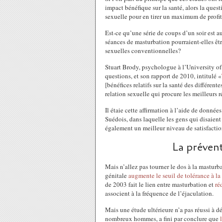
impact bénéfique sur la santé, alors la ques
sexuelle pour en tirer un maximum de profi
Est-ce qu’une série de coups d’un soir est a
séances de masturbation pourraient-elles êtr
sexuelles conventionnelles?
Stuart Brody, psychologue à l’University of 
questions, et son rapport de 2010, intitulé «
[bénéfices relatifs sur la santé des différent
relation sexuelle qui procure les meilleurs 
Il étaie cette affirmation à l’aide de donné
Suédois, dans laquelle les gens qui disaien
également un meilleur niveau de satisfaction
La prévent
Mais n’allez pas tourner le dos à la mastur
génitale
augmente le seuil de tolérance à la
de 2003 fait le lien entre masturbation et
ré
associent à la fréquence de l’éjaculation.
Mais une étude ultérieure n’a pas réussi à dé
nombreux hommes, a fini par conclure que