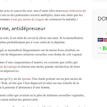
tre sexe et cancer du sein: une d’entre elles trouve
une réduction du
 ont eu des partenaires sexuels multiples, mais une autre que les
DO
s hommes
n'ont pas moins de risques
de contracter la maladie.)
rme, antidépresseur
r solo, il est utile de savoir la chose suivante. Si la masturbation
aidera probablement pas à vous sortir de la déprime.
B
qui se masturbent fréquemment ont de moins bons résultats en
 ont de fréquentes relations sexuelles sous forme de coït vaginal.
mes d’une cinquantaine d’années, on constate que celles qui
ent davantage
et tiraient une moins grande satisfaction de leurs
on-dépressives.
aut qu’il y ait du
sperme
. Une étude portant sur un peu moins de
York, révèle que l’état dépressif (évalué sur une échelle de la
à la période d’abstinence d’une femme.
ient celles qui avaient eu le plus de relations sexuelles vaginales,
avaient utilisé des préservatifs.