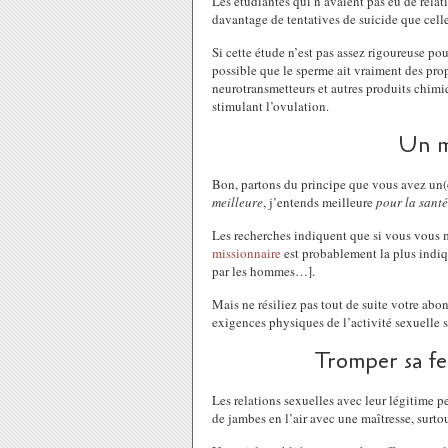
Les étudiantes qui n’avaient pas eu de relati
davantage de tentatives de suicide que celle
Si cette étude n’est pas assez rigoureuse po
possible que le sperme ait vraiment des pro
neurotransmetteurs et autres produits chimi
stimulant l’ovulation.
Un mi
Bon, partons du principe que vous avez un(e)
meilleure
, j’entends meilleure
pour
la
santé
Les recherches indiquent que si vous vous me
missionnaire
est probablement la plus indiqu
par les hommes…].
Mais ne résiliez pas tout de suite votre ab
exigences physiques de l’activité sexuelle s
Tromper sa fe
Les relations sexuelles avec leur légitime p
de jambes en l’air avec une maîtresse, surtou