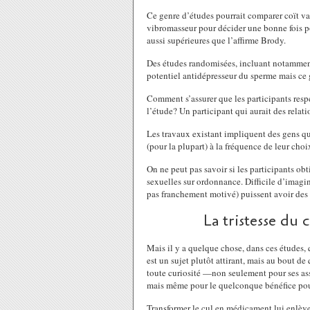
Ce genre d’études pourrait comparer coït va
vibromasseur pour décider une bonne fois po
aussi supérieures que l’affirme Brody.
Des études randomisées, incluant notamment
potentiel antidépresseur du sperme mais ce ge
Comment s’assurer que les participants respe
l’étude? Un participant qui aurait des relati
Les travaux existant impliquent des gens qui
(pour la plupart) à la fréquence de leur choi
On ne peut pas savoir si les participants obt
sexuelles sur ordonnance. Difficile d’imagin
pas franchement motivé) puissent avoir des e
La tristesse du
Mais il y a quelque chose, dans ces études,
est un sujet plutôt attirant, mais au bout 
toute curiosité —non seulement pour ses as
mais même pour le quelconque bénéfice pour 
Transformer le cul en médicament lui enlève 