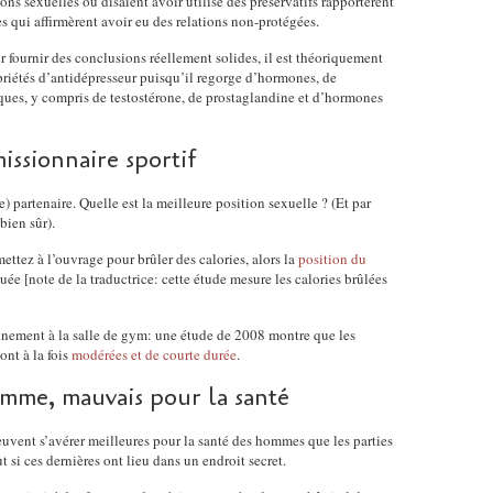
ons sexuelles ou disaient avoir utilisé des préservatifs rapportèrent
s qui affirmèrent avoir eu des relations non-protégées.
ur fournir des conclusions réellement solides, il est théoriquement
priétés d’antidépresseur puisqu’il regorge d’hormones, de
ques, y compris de testostérone, de prostaglandine et d’hormones
ssionnaire sportif
 partenaire. Quelle est la meilleure position sexuelle ? (Et par
bien sûr).
ttez à l’ouvrage pour brûler des calories, alors la
position du
ée [note de la traductrice: cette étude mesure les calories brûlées
onnement à la salle de gym: une étude de 2008 montre que les
ont à la fois
modérées et de courte durée
.
mme, mauvais pour la santé
euvent s’avérer meilleures pour la santé des hommes que les parties
t si ces dernières ont lieu dans un endroit secret.