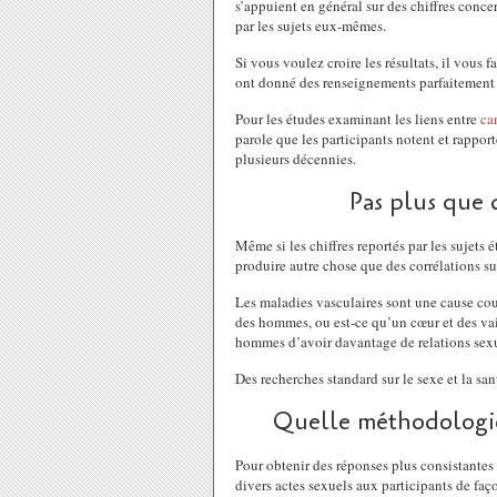
s’appuient en général sur des chiffres conce
par les sujets eux-mêmes.
Si vous voulez croire les résultats, il vous 
ont donné des renseignements parfaitement ho
Pour les études examinant les liens entre
ca
parole que les participants notent et rappo
plusieurs décennies.
Pas plus que 
Même si les chiffres reportés par les sujets é
produire autre chose que des corrélations s
Les maladies vasculaires sont une cause cou
des hommes, ou est-ce qu’un cœur et des v
hommes d’avoir davantage de relations sex
Des recherches standard sur le sexe et la s
Quelle méthodologie
Pour obtenir des réponses plus consistantes 
divers actes sexuels aux participants de faço