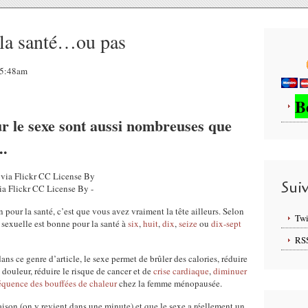
 la santé…ou pas
05:48am
B
ur le sexe sont aussi nombreuses que
..
Sui
ia Flickr CC License By -
n pour la santé, c’est que vous avez vraiment la tête ailleurs. Selon
Twi
é sexuelle est bonne pour la santé à
six
,
huit
,
dix
,
seize
ou
dix-sept
RS
ns ce genre d’article, le sexe permet de brûler des calories, réduire
a douleur, réduire le risque de cancer et de
crise cardiaque
,
diminuer
réquence des bouffées de chaleur
chez la femme ménopausée.
raison (on y revient dans une minute) et que le sexe a réellement un