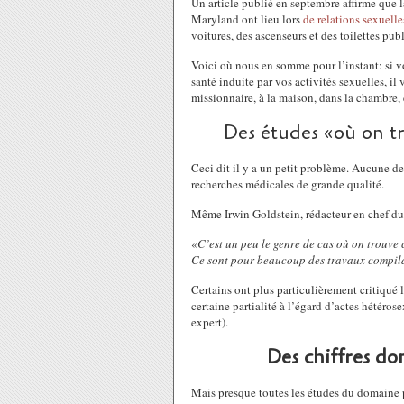
Un article publié en septembre affirme que l
Maryland ont lieu lors
de relations sexuell
voitures, des ascenseurs et des toilettes pub
Voici où nous en somme pour l’instant: si 
santé induite par vos activités sexuelles, il
missionnaire, à la maison, dans la chambre, e
Des études «où on tr
Ceci dit il y a un petit problème. Aucune d
recherches médicales de grande qualité.
Même Irwin Goldstein, rédacteur en chef d
«
C’est un peu le genre de cas où on trouve c
Ce sont pour beaucoup des travaux compil
Certains ont plus particulièrement critiqué
certaine partialité à l’égard d’actes hétérose
expert).
Des chiffres do
Mais presque toutes les études du domaine 