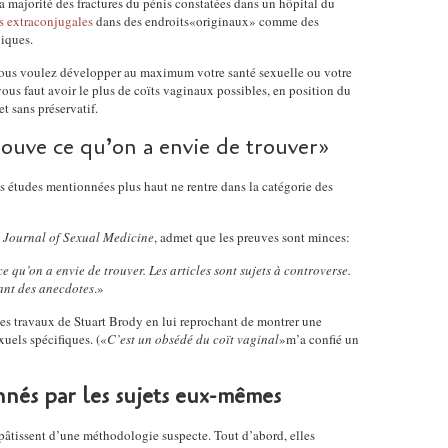
a majorité des fractures du pénis constatées dans un hôpital du
es extraconjugales
dans des endroits«originaux» comme des
liques.
vous voulez développer au maximum votre santé sexuelle ou votre
 vous faut avoir le plus de coïts vaginaux possibles, en position du
t sans préservatif.
ouve ce qu’on a envie de trouver»
es études mentionnées plus haut ne rentre dans la catégorie des
u
Journal of Sexual Medicine
, admet que les preuves sont minces:
e qu’on a envie de trouver. Les articles sont sujets à controverse.
ant des anecdotes
.»
 les travaux de Stuart Brody en lui reprochant de montrer une
xuels spécifiques. («
C’est un obsédé du coït vaginal
»m’a confié un
nnés par les sujets eux-mêmes
pâtissent d’une méthodologie suspecte. Tout d’abord, elles