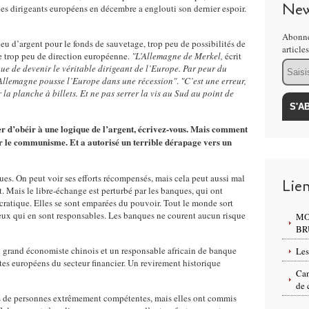
New
es dirigeants européens en décembre a englouti son dernier espoir.
Abonne
 peu d’argent pour le fonds de sauvetage, trop peu de possibilités de
article
ve trop peu de direction européenne.
"L’Allemagne de Merkel,
écrit
Email
e de devenir le véritable dirigeant de l’Europe. Par peur du
 l’Allemagne pousse l’Europe dans une récession"
.
"C’est une erreur,
la planche à billets. Et ne pas serrer la vis au Sud au point de
ser d’obéir à une logique de l’argent, écrivez-vous. Mais comment
ur le communisme. Et a autorisé un terrible dérapage vers un
ques. On peut voir ses efforts récompensés, mais cela peut aussi mal
Lie
t. Mais le libre-échange est perturbé par les banques, qui ont
atique. Elles se sont emparées du pouvoir. Tout le monde sort
eux qui en sont responsables. Les banques ne courent aucun risque
MO
BR
n grand économiste chinois et un responsable africain de banque
Les
tes européens du secteur financier. Un revirement historique
Can
de 
ies de personnes extrêmement compétentes, mais elles ont commis