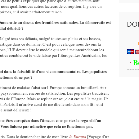
 Cela ne peut s’expliquer que parce que d’autres facteurs sont
nous qualifions ces autres facteurs de corruption. Il y a eu un
 primes, et il avait parfaitement raison.
démocratie au-dessus des frontières nationales. La démocratie est-
DO
dial débridé ?
lgré tous ses défauts, malgré toutes ses plaies et ses bosses,
astique dans ce domaine. C’est pour cela que nous devons la
oce, l’UE devrait être le modèle qui sert à maintenir debout les
autres combleront le vide laissé par l’Europe. Les Américains, les
B
foi dans la faisabilité d’une vie communautaire. Les populistes
onctionne donc pas ?
sentiment de malaise s’abat sur l’Europe comme un brouillard. Aux
s pays ronronnent encore de satisfaction. Les populistes traduisent
vis de l’Europe. Mais se replier sur soi, c’est croire à la magie. Un
Parfois il m’arrive aussi de me dire le soir dans mon lit : et si
e serait délicieux !
Vous êtes européen dans l’âme, et vous portez le regard d’un
 Vous finissez par admettre que cela ne fonctionne pas.
rpris. Dans le dernier chapitre de mon livre
In Europa
[Voyage d’un