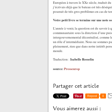
Européen à travers le XXe siècle, traduit d
j’écrivais déjà que le bateau est très déséqu
poserait de très gros problèmes en cas de te
Votre petit livre se termine sur une note 
L’année à venir, la question est de savoir à 
communautaire sous la direction d’une pui
intergouvernemental décentralisé, comme le
un rôle d’intermédiaire. Nous ne sommes pa
pleinement, rien que dans notre intérêt per
monde.
Isabelle Rosselin
Traduction :
source:
Presseurop
Partager cet article
Repost
0
Vous aimerez aussi :