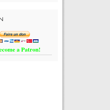
N
ecome a Patron!