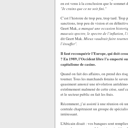
en est venu à la conclusion que le sommet d
"Je crains que ce ne soit fini."
C’est l’histoire de trop peu, trop tard. Trop
sanctions, trop peu de vision et en définiti
Geert Mak,
a manqué une occasion historiqu
mauvais spectre, le spectre de l’inflation,
dit Geert Mak.
Mieux vaudrait faire tourner 
l’étouffer".
Il faut reconquérir l’Europe, qui doit ces
? En 1989, l’Occident libre l’a emporté s
capitalisme de casino.
Quand on fait des affaires, on prend des ris
tourner. Tous les marchands forains le saven
quasiment amorcé une révolution antidémocr
extrêmement malmené de cette crise, sauf c
et le secteur public en fait les frais.
Récemment, j’ai assisté à une réunion où u
centrale chapitraient un groupe de spécialis
intéressant.
L’Africain disait : vos banques sont rempl