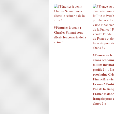
#Pénuries à venir :
Charles Sannat vous
décrit le scénario de la
crise !
#France au bo
chaos économiq
faillite inévita
profile ! + « L
prochaine Cri
Financière vie
France ! Faut-
l’or de la Ban
France et donc
français pour é
chaos ? »