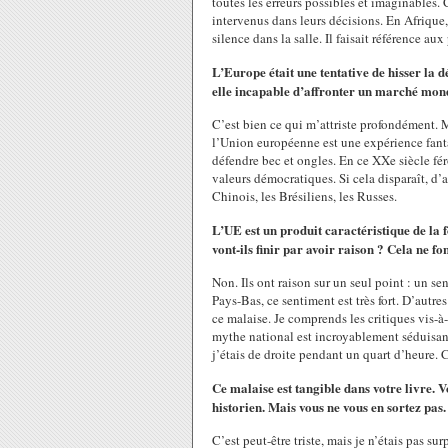
toutes les erreurs possibles et imaginables.
intervenus dans leurs décisions. En Afrique, 
silence dans la salle. Il faisait référence aux
L’Europe était une tentative de hisser la 
elle incapable d’affronter un marché mon
C’est bien ce qui m’attriste profondément. Ma
l’Union européenne est une expérience fant
défendre bec et ongles. En ce XXe siècle fér
valeurs démocratiques. Si cela disparaît, d’
Chinois, les Brésiliens, les Russes.
L’UE est un produit caractéristique de la 
vont-ils finir par avoir raison ? Cela ne f
Non. Ils ont raison sur un seul point : un 
Pays-Bas, ce sentiment est très fort. D’autre
ce malaise. Je comprends les critiques vis-à-
mythe national est incroyablement séduisant. 
j’étais de droite pendant un quart d’heure. C
Ce malaise est tangible dans votre livre. 
historien. Mais vous ne vous en sortez pas.
C’est peut-être triste, mais je n’étais pas su