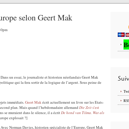
Europe selon Geert Mak
:30pm
B
Sui
 Dans un essai, le journaliste et historien néerlandais Geert Mak
politique qui la fera sortir de la logique de l’argent. Sous peine de
Twi
RS
rojets immédiats.
Geert Mak
écrit actuellement un livre sur les Etats-
u second plan. Mais quand l’hebdomadaire allemand
Die Zeit
s’est
s se muraient dans le silence, il a écrit
De hond van Tišma. Wat als
urope explosait ?]
. Avec Norman Davies, historien spécialiste de l’Europe, Geert Mak