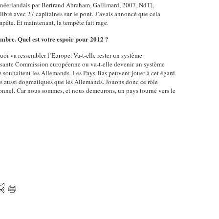
u néerlandais par Bertrand Abraham, Gallimard, 2007, NdT],
ilibré avec 27 capitaines sur le pont. J’avais annoncé que cela
mpête. Et maintenant, la tempête fait rage.
sombre. Quel est votre espoir pour 2012 ?
quoi va ressembler l’Europe. Va-t-elle rester un système
ssante Commission européenne ou va-t-elle devenir un système
 souhaitent les Allemands. Les Pays-Bas peuvent jouer à cet égard
s aussi dogmatiques que les Allemands. Jouons donc ce rôle
sonnel. Car nous sommes, et nous demeurons, un pays tourné vers le