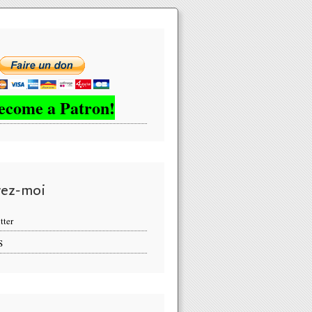
ecome a Patron!
vez-moi
tter
S