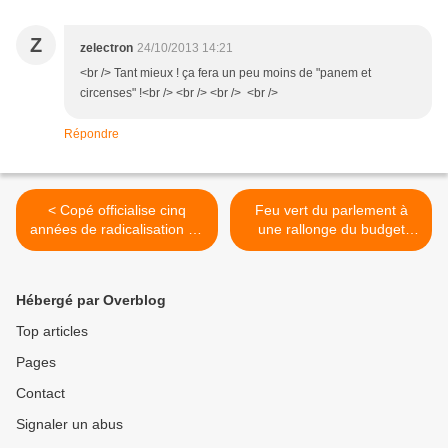
Z
zelectron
24/10/2013 14:21
<br /> Tant mieux ! ça fera un peu moins de "panem et
circenses" !<br /> <br /> <br /> <br />
Répondre
< Copé officialise cinq
Feu vert du parlement à
années de radicalisation de
une rallonge du budget
l'UMP
européen >
Hébergé par Overblog
Top articles
Pages
Contact
Signaler un abus