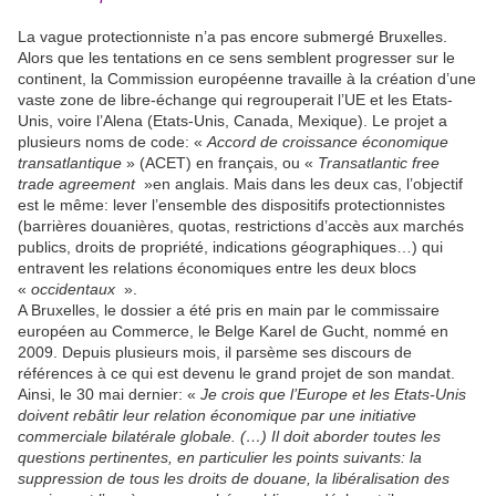
La vague protectionniste n’a pas encore submergé Bruxelles.
Alors que les tentations en ce sens semblent progresser sur le
continent, la Commission européenne travaille à la création d’une
vaste zone de libre-échange qui regrouperait l’UE et les Etats-
Unis, voire l’Alena (Etats-Unis, Canada, Mexique). Le projet a
plusieurs noms de code: «
Accord de croissance économique
transatlantique
» (ACET) en français, ou «
Transatlantic free
trade agreement
»en anglais. Mais dans les deux cas, l’objectif
est le même: lever l’ensemble des dispositifs protectionnistes
(barrières douanières, quotas, restrictions d’accès aux marchés
publics, droits de propriété, indications géographiques…) qui
entravent les relations économiques entre les deux blocs
«
occidentaux
».
A Bruxelles, le dossier a été pris en main par le commissaire
européen au Commerce, le Belge Karel de Gucht, nommé en
2009. Depuis plusieurs mois, il parsème ses discours de
références à ce qui est devenu le grand projet de son mandat.
Ainsi, le 30 mai dernier: «
Je crois que l’Europe et les Etats-Unis
doivent rebâtir leur relation économique par une initiative
commerciale bilatérale globale. (…) Il doit aborder toutes les
questions pertinentes, en particulier les points suivants: la
suppression de tous les droits de douane, la libéralisation des