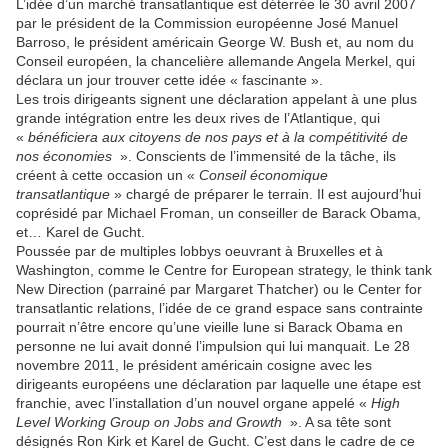
L’idée d’un marché transatlantique est déterrée le 30 avril 2007
par le président de la Commission européenne José Manuel
Barroso, le président américain George W. Bush et, au nom du
Conseil européen, la chancelière allemande Angela Merkel, qui
déclara un jour trouver cette idée « fascinante ».
Les trois dirigeants signent une déclaration appelant à une plus
grande intégration entre les deux rives de l’Atlantique, qui
«
bénéficiera aux citoyens de nos pays et à la compétitivité de
nos économies
». Conscients de l’immensité de la tâche, ils
créent à cette occasion un «
Conseil économique
transatlantique
» chargé de préparer le terrain. Il est aujourd’hui
coprésidé par Michael Froman, un conseiller de Barack Obama,
et… Karel de Gucht.
Poussée par de multiples lobbys oeuvrant à Bruxelles et à
Washington, comme le Centre for European strategy, le think tank
New Direction (parrainé par Margaret Thatcher) ou le Center for
transatlantic relations, l’idée de ce grand espace sans contrainte
pourrait n’être encore qu’une vieille lune si Barack Obama en
personne ne lui avait donné l’impulsion qui lui manquait. Le 28
novembre 2011, le président américain cosigne avec les
dirigeants européens une déclaration par laquelle une étape est
franchie, avec l’installation d’un nouvel organe appelé «
High
Level Working Group on Jobs and Growth
». A sa tête sont
désignés Ron Kirk et Karel de Gucht. C’est dans le cadre de ce