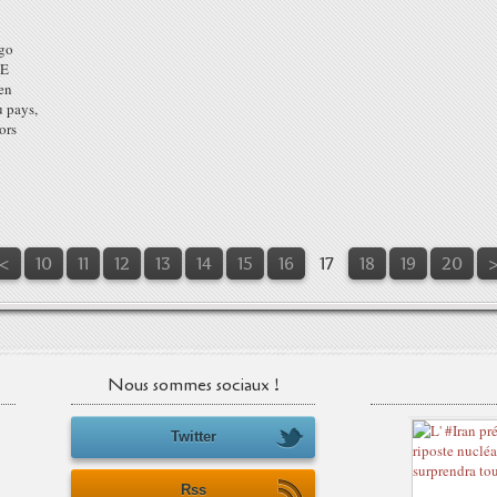
go
GE
en
u pays,
ors
<
10
11
12
13
14
15
16
17
18
19
20
Nous sommes sociaux !
Twitter
Rss