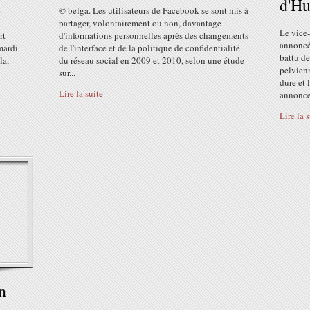
d'H
»
© belga. Les utilisateurs de Facebook se sont mis à
partager, volontairement ou non, davantage
Le vice
rt
d'informations personnelles après des changements
annoncé
mardi
de l'interface et de la politique de confidentialité
battu de
la,
du réseau social en 2009 et 2010, selon une étude
pelvienn
sur...
dure et 
Lire la suite
annoncer
Lire la 
n