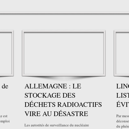
 de
ALLEMAGNE : LE
LIN
STOCKAGE DES
LIS
DÉCHETS RADIOACTIFS
ÉVI
VIRE AU DÉSASTRE
e est
Par mesu
'emploi
déconsei
Les autorités de surveillance du nucléaire
du phén