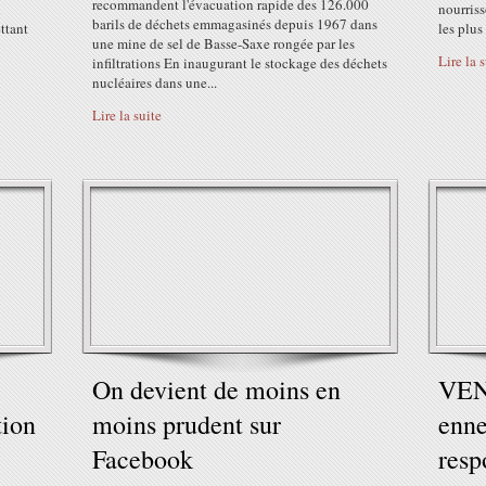
recommandent l'évacuation rapide des 126.000
u
nourriss
barils de déchets emmagasinés depuis 1967 dans
ttant
les plus 
une mine de sel de Basse-Saxe rongée par les
Lire la 
infiltrations En inaugurant le stockage des déchets
nucléaires dans une...
Lire la suite
On devient de moins en
VEN
tion
moins prudent sur
enne
Facebook
resp