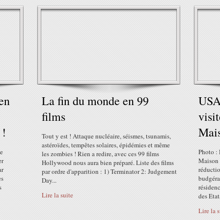
 en
La fin du monde en 99
USA 
films
visi
 !
Mai
Tout y est ! Attaque nucléaire, séismes, tsunamis,
astéroïdes, tempêtes solaires, épidémies et même
le
Photo : 
les zombies ! Rien a redire, avec ces 99 films
er
Maison 
Hollywood nous aura bien préparé. Liste des films
ar
réducti
par ordre d'apparition : 1) Terminator 2: Judgement
es
budgérai
Day...
s
résidenc
Lire la suite
des Etat
Lire la 