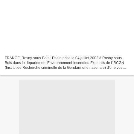
FRANCE, Rosny-sous-Bois : Photo prise le 04 juillet 2002 à Rosny-sous-
Bois dans le département Environnement-Incendies-Explosifs de l'IRCGN
(Institut de Recherche criminelle de la Gendarmerie nationale) d'une vue
d'ensemble des appareils d'extraction...