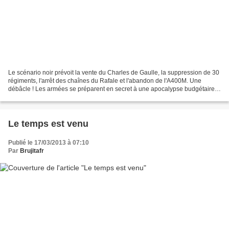
Le scénario noir prévoit la vente du Charles de Gaulle, la suppression de 30
régiments, l'arrêt des chaînes du Rafale et l'abandon de l'A400M. Une
débâcle ! Les armées se préparent en secret à une apocalypse budgétaire.
Avant même la publication du Livre...
Le temps est venu
Publié le 17/03/2013 à 07:10
Par
Brujitafr