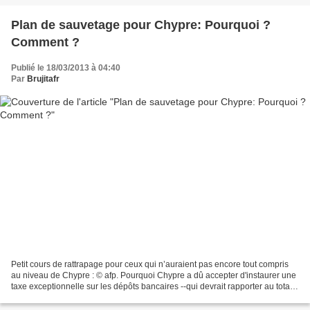
Plan de sauvetage pour Chypre: Pourquoi ?
Comment ?
Publié le 18/03/2013 à 04:40
Par
Brujitafr
Petit cours de rattrapage pour ceux qui n’auraient pas encore tout compris
au niveau de Chypre : © afp. Pourquoi Chypre a dû accepter d'instaurer une
taxe exceptionnelle sur les dépôts bancaires --qui devrait rapporter au total
5,8 milliards d'euros--...