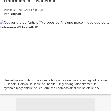
l'infirmiére d'Elisabeth II
Publié le 07/03/2013 à 03:28
Par
Brujitafr
Une infirmière portant une étrange boucle de ceinture accompagnait la reine
Elisabeth II lors de sa sortie de l'hôpital. On y distinguait clairement le
symbole maçonnique de l'équerre et du compas ainsi qu'une étoile à 5
branches, le pentagramme, un symbole...