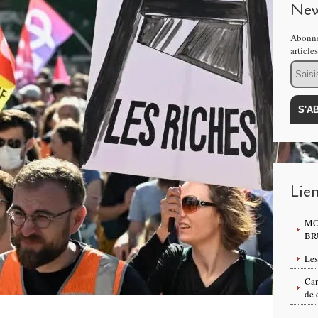
New
Abonne
article
Email
Lie
MO
BR
Les
Can
de 