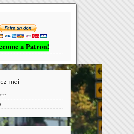
ecome a Patron!
vez-moi
tter
S