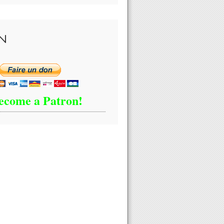
N
ecome a Patron!