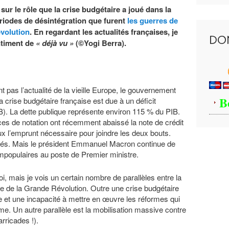
sur le rôle que la crise budgétaire a joué dans la
riodes de désintégration que furent
les guerres de
évolution
. En regardant les actualités françaises, je
DO
ntiment de
« déjà vu »
(©Yogi Berra).
 pas l’actualité de la vieille Europe, le gouvernement
B
La crise budgétaire française est due à un déficit
B). La dette publique représente environ 115 % du PIB.
es de notation ont récemment abaissé la note de crédit
ux l’emprunt nécessaire pour joindre les deux bouts.
és. Mais le président Emmanuel Macron continue de
populaires au poste de Premier ministre.
i, mais je vois un certain nombre de parallèles entre la
ille de la Grande Révolution. Outre une crise budgétaire
ue et une incapacité à mettre en œuvre les réformes qui
e. Un autre parallèle est la mobilisation massive contre
rricades !).