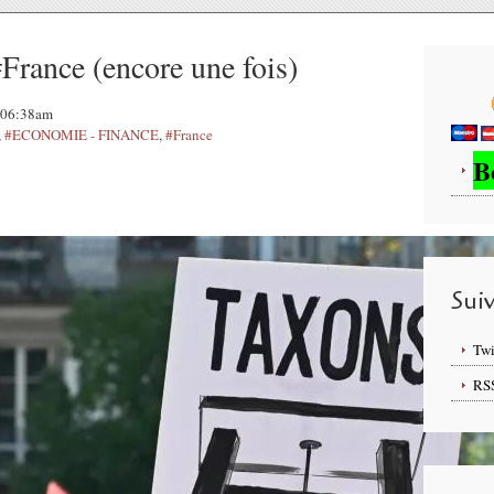
#France (encore une fois)
, 06:38am
,
#ECONOMIE - FINANCE
,
#France
B
Sui
Twi
RS