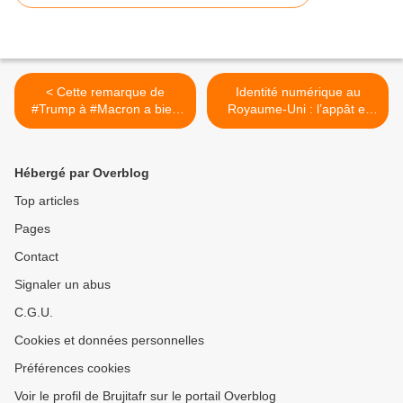
< Cette remarque de
Identité numérique au
#Trump à #Macron a bien
Royaume-Uni : l’appât et
fait rire les autres dirigeants
l’interrupteur #BritCard >
lors du sommet pour la paix
à #Gaza
Hébergé par Overblog
Top articles
Pages
Contact
Signaler un abus
C.G.U.
Cookies et données personnelles
Préférences cookies
Voir le profil de Brujitafr sur le portail Overblog