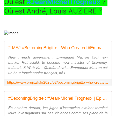
Où est 
#JeanMichelTrogneux
 ? 
Où est André, Louis AUZIERE ?
2 MAJ #BecomingBrigitte : Who Created #Emmanuel Jean-Michel #Macron ? | Ep 5 by #CandaceOwens - MOINS de BIENS PLUS de LIENS
New French government: Emmanuel Macron (36), ex-
banker Rothschild, to become new minister of Economy,
Industrie & Web via : @stefandevries Emmanuel Macron est
un haut fonctionnaire français, né l...
https://www.brujitafr.fr/2025/02/becomingbrigitte-who-created-emmanuel-jean-michel-macron-ep-5-by-candaceowens.html
#BecomingBrigitte : #Jean-Michel Trogneux | Ep 4 by #CandaceOwens - MOINS de BIENS PLUS de LIENS
En octobre dernier, les juges d'instruction avaient terminé
leurs investigations sur ces violences commises place de la