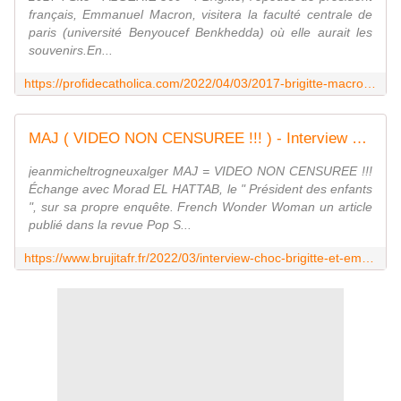
français, Emmanuel Macron, visitera la faculté centrale de
paris (université Benyoucef Benkhedda) où elle aurait les
souvenirs.En...
https://profidecatholica.com/2022/04/03/2017-brigitte-macron-visita-la-fac-centrale-dalger-ou-elle-aurait-des-souvenirs/
MAJ ( VIDEO NON CENSUREE !!! ) - Interview choc #Brigitte et #Emmanuel #Macron. Qui sont-ils ? Une Affaire Jean-Michel #Trogneux ? - MOINS de BIENS PLUS de LIENS
jeanmicheltrogneuxalger MAJ = VIDEO NON CENSUREE !!!
Échange avec Morad EL HATTAB, le " Président des enfants
", sur sa propre enquête. French Wonder Woman un article
publié dans la revue Pop S...
https://www.brujitafr.fr/2022/03/interview-choc-brigitte-et-emmanuel-macron.qui-sont-ils-une-affaire-j-michel-trogneux.html