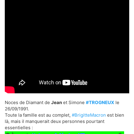
Noces de Diamant de 
Jean
 et Simone 
#TROGNEUX
 le 
26/09/1991. 
Toute la famille est au complet, 
#BrigitteMacron
 est bien 
là, mais il manquerait deux personnes pourtant 
essentielles : 