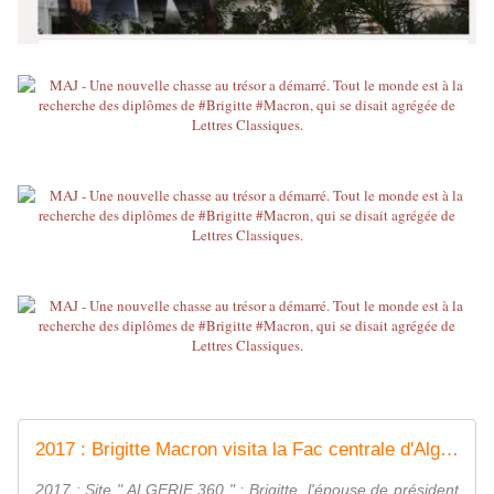
2017 : Brigitte Macron visita la Fac centrale d'Alger où elle y avait des souvenirs.
2017 : Site " ALGERIE 360 " : Brigitte, l'épouse de président