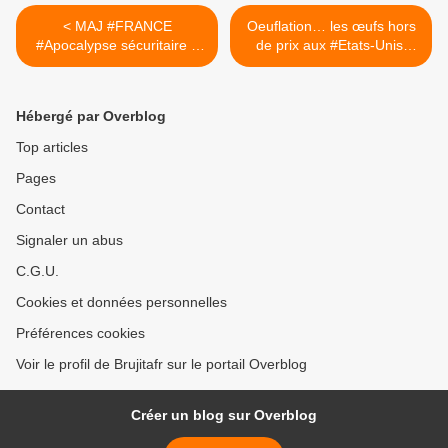
< MAJ #FRANCE
Oeuflation… les œufs hors
#Apocalypse sécuritaire =
de prix aux #Etats-Unis.
effondrement économique
Souveraineté alimentaire
inévitable
nécessaire ! >
Hébergé par Overblog
Top articles
Pages
Contact
Signaler un abus
C.G.U.
Cookies et données personnelles
Préférences cookies
Voir le profil de Brujitafr sur le portail Overblog
Créer un blog sur Overblog