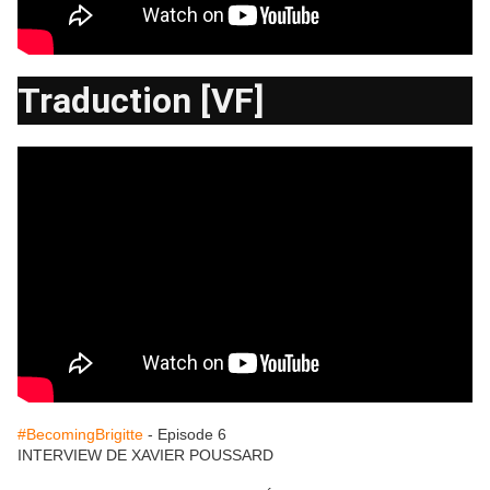
Traduction [VF]
#BecomingBrigitte
- Episode 6
INTERVIEW DE XAVIER POUSSARD