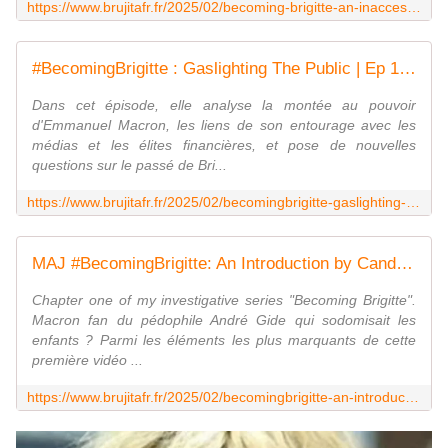
https://www.brujitafr.fr/2025/02/becoming-brigitte-an-inaccessible-past-ep-2-by-candaceowens.html
#BecomingBrigitte : Gaslighting The Public | Ep 1 by #CandaceOwens - MOINS de BIENS PLUS de LIENS
Dans cet épisode, elle analyse la montée au pouvoir
d'Emmanuel Macron, les liens de son entourage avec les
médias et les élites financières, et pose de nouvelles
questions sur le passé de Bri...
https://www.brujitafr.fr/2025/02/becomingbrigitte-gaslighting-the-public-ep-1-by-candace-owens.html
MAJ #BecomingBrigitte: An Introduction by Candace Owens en VF + ANALYSE du portrait officiel d' #Emmanuel #Macron - MOINS de BIENS PLUS de LIENS
Chapter one of my investigative series "Becoming Brigitte".
Macron fan du pédophile André Gide qui sodomisait les
enfants ? Parmi les éléments les plus marquants de cette
première vidéo ...
https://www.brujitafr.fr/2025/02/becomingbrigitte-an-introduction-by-candace-owens-vf.html