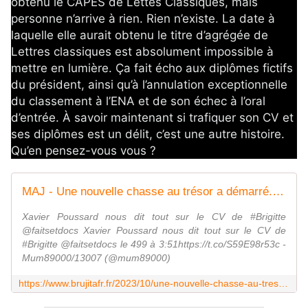
obtenu le CAPES de Lettes Classiques, mais 
personne n’arrive à rien. Rien n’existe. La date à 
laquelle elle aurait obtenu le titre d’agrégée de 
Lettres classiques est absolument impossible à 
mettre en lumière. Ça fait écho aux diplômes fictifs 
du président, ainsi qu’à l’annulation exceptionnelle 
du classement à l’ENA et de son échec à l’oral 
d’entrée. À savoir maintenant si trafiquer son CV et 
ses diplômes est un délit, c’est une autre histoire. 
Qu’en pensez-vous vous ?
MAJ - Une nouvelle chasse au trésor a démarré. Tout le monde est à la recherche des diplômes de #Brigitte #Macron, qui se disait agrégée de Lettres Classiques. - MOINS de BIENS PLUS de LIENS
Xavier Poussard nous dit tout sur le CV de #Brigitte
@faitsetdocs Xavier Poussard nous dit tout sur le CV de
#Brigitte @faitsetdocs le 499 à 3:51https://t.co/S59E98r53c -
Mum89000/13007 (@mum89000)
https://www.brujitafr.fr/2023/10/une-nouvelle-chasse-au-tresor-a-demarre.tout-le-monde-est-a-la-recherche-des-diplomes-de-brigitte-macron-qui-se-disait-agregee-de-lettres-classiques.html