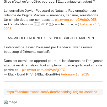
Si ce n’était qu’un délire, pourquoi l’État paniquerait autant ?
Le journaliste Xavier Poussard et Natasha Rey enquêtent sur
l’identité de Brigitte Macron → menaces, censure, arrestations.
Un simple doute sur son passé…
pic.twitter.com/CHofu0vD58
— Camille Moscow 🇷🇺 🌿 ☦️ (@camille_moscow)
February 17,
2025
JEAN-MICHEL TROGNEUX EST BIEN BRIGITTE MACRON.
L’interview de Xavier Poussard par Candace Owens révèle
beaucoup d’éléments explosifs.
Dans cet extrait, on apprend pourquoi les Macrons ne l’ont jamais
attaqué en diffamation. Tout simplement parce qu’ils sont sûrs de
perdre et…
pic.twitter.com/ab9WhSjOFO
— Black Bond PTV (@BlackBondPtv)
February 18, 2025
https://candaceowens.com/video/becoming-brigitte-candace-owens-x-xavier-poussard-ep-6/