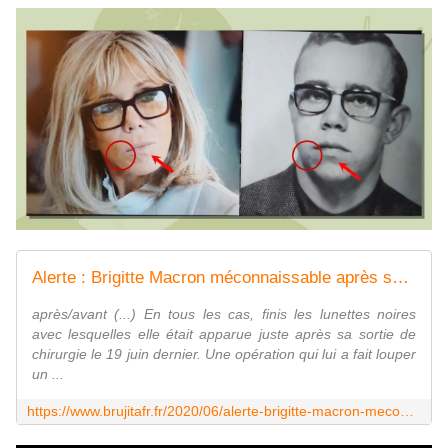
Alerte : Brigitte Macron méconnaissable après son opération : ce détail qui n'est pas passé inaperçu ! - MOINS de BIENS PLUS de LIENS
après/avant (...) En tous les cas, finis les lunettes noires
avec lesquelles elle était apparue juste après sa sortie de
chirurgie le 19 juin dernier. Une opération qui lui a fait louper
un ...
https://www.brujitafr.fr/2020/06/alerte-brigitte-macron-meconnaissable-apres-son-operation-ce-detail-qui-n-est-pas-passe-inapercu.html