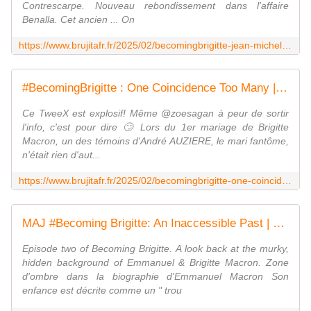
Contrescarpe. Nouveau rebondissement dans l'affaire
Benalla. Cet ancien ... On
https://www.brujitafr.fr/2025/02/becomingbrigitte-jean-michel-trogneux-ep-4-by-candaceowens.html
#BecomingBrigitte : One Coincidence Too Many | Ep 3 by #CandaceOwens - MOINS de BIENS PLUS de LIENS
Ce TweeX est explosif! Même @zoesagan à peur de sortir
l'info, c'est pour dire 🙄 Lors du 1er mariage de Brigitte
Macron, un des témoins d'André AUZIERE, le mari fantôme,
n'était rien d'aut...
https://www.brujitafr.fr/2025/02/becomingbrigitte-one-coincidence-too-many-ep-3-by-candaceowens.html
MAJ #Becoming Brigitte: An Inaccessible Past | Ep 2 by #CandaceOwens ( le fils de Jean-Michel Trogneux, prénommé Jean-Jacques....) - MOINS de BIENS PLUS de LIENS
Episode two of Becoming Brigitte. A look back at the murky,
hidden background of Emmanuel & Brigitte Macron. Zone
d'ombre dans la biographie d'Emmanuel Macron Son
enfance est décrite comme un " trou