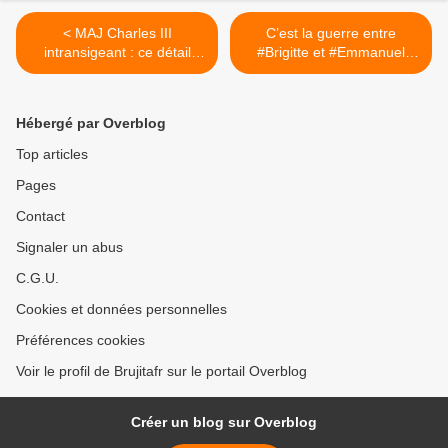
< MAJ Charles III
C’est la guerre entre
intransigeant : ce détail
#Brigitte et #Emmanuel
interdit pour sa venue en
#Macron. Vous n’en
#France + ACCUEILLI À
entendrez pas parler à la
L'AÉROPORT D'ORLY PAR
télévision, >
Hébergé par Overblog
ELISABETH BORNE
Top articles
Pages
Contact
Signaler un abus
C.G.U.
Cookies et données personnelles
Préférences cookies
Voir le profil de Brujitafr sur le portail Overblog
Créer un blog sur Overblog