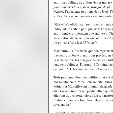
audition publique de clôture de ses travaux 
fonctionnement du système français de pha
Derrière l’apparente publicité des débats, l’
sur les effets secondaires des vaccins contre
Déjà, en n’auditionnant publiquement que tro
indiquait un certain parti pris dans l’organ
auditionnées proposaient une analyse différ
vaccination de masse ( ‘l
a vaccination est s
les autres, c’est sûr à 95%, etc’
).
Mais surtout, alors même que son règlement l
travaux sous forme d’auditions privées, un 
la santé de tous les Français. Ainsi, les au
rendues publiques. Pourquoi ? Certaines audi
entendre ? De les comprendre ? Aucune expli
Trois personnes dont les auditions ont été 
biostatisticienne, Mme Emmanuelle Darles e
Poitiers et Marseille) ont pourtant demandé
du 24 mai dernier. Peine perdue. Bien qu’ell
elles ont trouvé portes closes. La sommation 
Cédric Villani, fera toutefois date et il ne 
savaient pas’.
Pourtant, ce que ces personnes avaient à dir