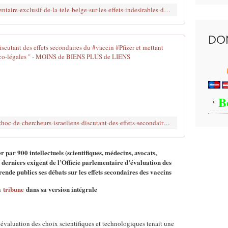
u
t
n
http://www.brujitafr.fr/2021/11/documentaire-exclusif-de-la-tele-belge-sur-les-effets-indesirables-des-vaccins-covid.html
o
e
c
u
.
e
s
f
,
DO
e
r
a
Vidéo choc d
(
/
u
s
u
c
I
u
p
u
s
i
l
n
r
t
o
m
a
B
e
a
é
e
)
d
d
l
http://www.brujitafr.fr/2022/10/video-choc-de-chercheurs-israeliens-discutant-des-effets-secondaires-du-vaccin-pfizer-et-mettant-en-garde-contre-les-consequences-medico-legales.html
.
s
i
'
.
/
a
s
.
2
n
M
r par 900 intellectuels (scientifiques, médecins, avocats,
V
0
'
i
 derniers exigent de l’Officie parlementaire d’évaluation des
o
2
a
n
rende publics ses débats sur les effets secondaires des vaccins
i
1
d
i
c
/
a
s
la
tribune
dans sa version intégrale
i
0
i
t
u
7
g
r
n
/
n
y
’évaluation des choix scientifiques et technologiques tenait une
d
1
é