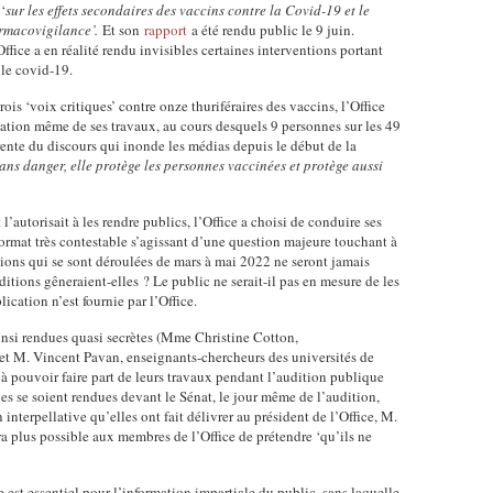
o
‘
sur les effets secondaires des vaccins contre la Covid-19 et le
o
6
p
f
rmacovigilance’.
Et son
rapport
a été rendu public le 9 juin.
c
/
r
H
Office a en réalité rendu invisibles certaines interventions portant
u
2
o
e
 le covid-19.
m
0
p
a
e
is ‘voix critiques’ contre onze thuriféraires des vaccins, l’Office
2
o
l
isation même de ses travaux, au cours desquels 9 personnes sur les 49
n
1
s
t
ente du discours qui inonde les médias depuis le début de la
t
0
e
h
ans danger, elle protège les personnes vaccinées et protège aussi
o
7
r
c
ff
1
u
o
i
6
n
’autorisait à les rendre publics, l’Office a choisi de conduire ses
m
c
-
format très contestable s’agissant d’une question majeure touchant à
e
m
i
ditions qui se sont déroulées de mars à mai 2022 ne seront jamais
v
e
i
tions gêneraient-elles ? Le public ne serait-il pas en mesure de les
e
a
n
s
cation n’est fournie par l’Office.
l
c
q
s
d
c
u
i
ainsi rendues quasi secrètes (Mme Christine Cotton,
e
i
ê
o
t M. Vincent Pavan, enseignants-chercheurs des universités de
l
n
t
n
 à pouvoir faire part de leurs travaux pendant l’audition publique
a
s
e
es se soient rendues devant le Sénat, le jour même de l’audition,
e
S
-
interpellative qu’elles ont fait délivrer au président de l’Office, M.
d
d
o
sera plus possible aux membres de l’Office de prétendre ‘qu’ils ne
c
e
r
c
o
c
e
i
v
e
s
e est essentiel pour l’information impartiale du public, sans laquelle