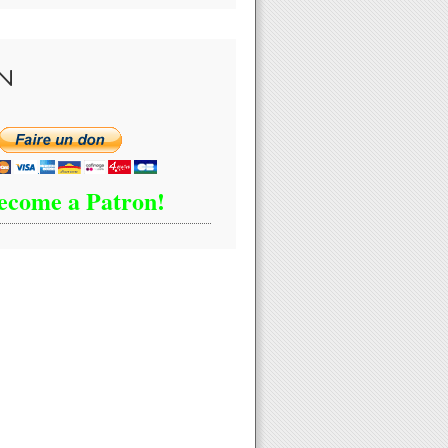
N
e chercheurs israéliens discutant des effets secondaires du #vaccin #
ecome a Patron!