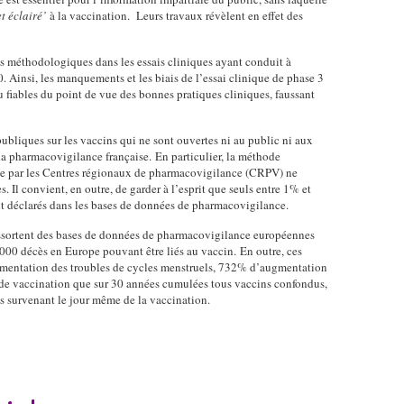
é
i
t
e
t éclairé’
à la vaccination. Leurs travaux révèlent en effet des
t
d
y
a
é
-
p
r
f
s méthodologiques dans les essais cliniques ayant conduit à
1
e
c
 Ainsi, les manquements et les biais de l’essai clinique de phase 3
r
9
.
h
u fiables du point de vue des bonnes pratiques cliniques, faussant
a
-
S
e
n
r
e
r
ç
a
u
s
ubliques sur les vaccins qui ne sont ouvertes ni au public ni aux
a
p
l
e la pharmacovigilance française. En particulier, la méthode
t
i
p
isée par les Centres régionaux de pharmacovigilance (CRPV) ne
l
o
s
 Il convient, en outre, de garder à l’esprit que seuls entre 1% et
o
a
i
nt déclarés dans les bases de données de pharmacovigilance.
e
r
p
n
d
t
r
v
ressortent des bases de données de pharmacovigilance européennes
'
-
o
e
 000 décès en Europe pouvant être liés au vaccin. En outre, ces
O
p
p
s
gmentation des troubles de cycles menstruels, 732% d’augmentation
p
f
a
t
 de vaccination que sur 30 années cumulées tous vaccins confondus,
h
i
g
es survenant le jour même de la vaccination.
i
t
z
a
g
a
e
n
a
l
r
d
t
m
-
e
e
o
p
p
P
l