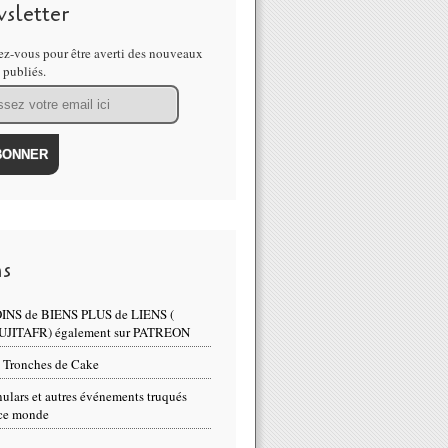
sletter
z-vous pour être averti des nouveaux
s publiés.
alarmants sur les effets désastreux des #vaccins + Et maintenant, les
ns
INS de BIENS PLUS de LIENS (
 Exclusif de la télé belge sur les effets indésirables des #vaccins
UJITAFR) également sur PATREON
 Tronches de Cake
ulars et autres événements truqués
ce monde