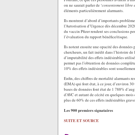
on ne saurait parler de ‘
consentement libre e
éléments particulièrement alarmants.
Ils montrent d’abord d’importants problème
l’Autorisation d’Urgence dès décembre 2020.
du vaccin Pfizer rendent ses conclusions pe
l’évaluation du rapport bénéfice/risque.
Ils notent ensuite une opacité des données p
chercheurs, un fait inédit dans l’histoire d
d’imputabilité des effets indésirables util
permet pas l’obtention de données complètes.
10% des effets indésirables sont usuelleme
Enfin, des chiffres de mortalité alarmants 
(EMA) qui font état, à ce jour, d’environ 30
bases de données font état de 1 788% d’au
d’AVC et autant de cécité en quelques mois
plus de 60% de ces effets indésirables grav
Les 900 premiers signataires
SUITE ET SOURCE