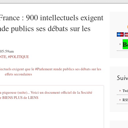
rance : 900 intellectuels exigent
de publics ses débats sur les
B
, 05:59am
NTE
,
#POLITIQUE
Sui
Twi
#FRANCE : Eff
RS
E
f
f
e
t