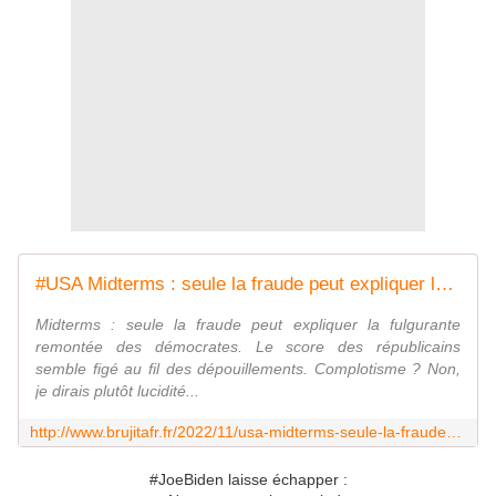
#USA Midterms : seule la fraude peut expliquer la fulgurante remontée des démocrates - MOINS de BIENS PLUS de LIENS
Midterms : seule la fraude peut expliquer la fulgurante
remontée des démocrates. Le score des républicains
semble figé au fil des dépouillements. Complotisme ? Non,
je dirais plutôt lucidité...
http://www.brujitafr.fr/2022/11/usa-midterms-seule-la-fraude-peut-expliquer-la-fulgurante-remontee-des-democrates.html
#JoeBiden laisse échapper :