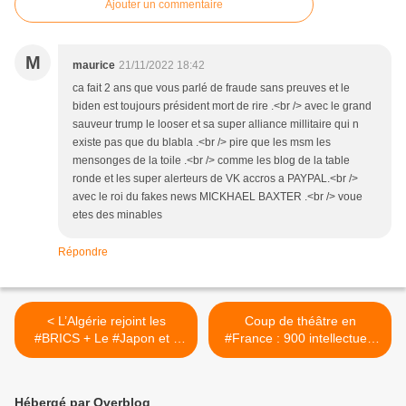
Ajouter un commentaire
M
maurice
21/11/2022 18:42
ca fait 2 ans que vous parlé de fraude sans preuves et le
biden est toujours président mort de rire .<br /> avec le grand
sauveur trump le looser et sa super alliance millitaire qui n
existe pas que du blabla .<br /> pire que les msm les
mensonges de la toile .<br /> comme les blog de la table
ronde et les super alerteurs de VK accros a PAYPAL.<br />
avec le roi du fakes news MICKHAEL BAXTER .<br /> voue
etes des minables
Répondre
< L’Algérie rejoint les
Coup de théâtre en
#BRICS + Le #Japon et l’
#France : 900 intellectuels
#Allemagne vont également
exigent que le #Parlement
rejoindre les BRICS
rende publics ses débats
sur les effets secondaires >
Hébergé par Overblog