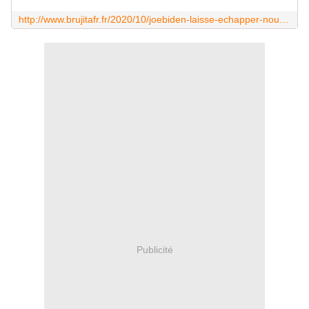
http://www.brujitafr.fr/2020/10/joebiden-laisse-echapper-nous-avons-mis-sur-pied-la-plus-vaste-organisation-de-fraude-electorale.html
Publicité