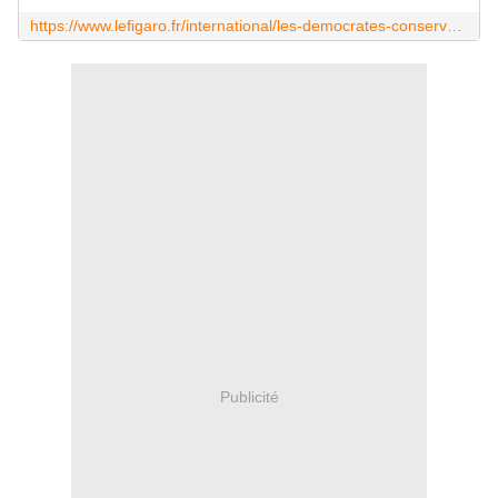
https://www.lefigaro.fr/international/les-democrates-conservent-la-majorite-au-senat-joe-biden-conforte-20221113
Publicité