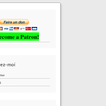
ecome a Patron!
vez-moi
tter
S