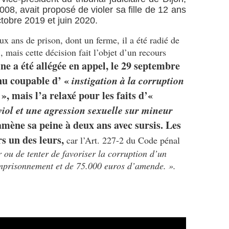
n
r
a
0
n
008,
avait proposé de violer sa fille de 12 ans
s
i
i
9
n
octobre 2019 et juin 2020.
d
v
t
/
e
e
a
d
 ans de prison, dont un ferme, il a été radié de
1
m
5
i
e
1
e
, mais cette décision fait l’objet d’un recours
a
n
l
/
n
n
ne a été allégée en appel, le 29 septembre
G
'
2
t
s
a
nnu coupable d’ «
instigation à la corruption
é
0
F
a
b
m
1
i
t
», mais l’a relaxé pour les faits d’«
v
r
i
3
l
e
viol et une agression sexuelle sur mineur
i
s
T
l
c
e
s
o
e
amène sa peine à deux ans avec sursis. Les
a
l
i
u
a
v
rs un des leurs,
car l’Art. 227-2 du Code pénal
M
o
t
î
e
a
n
l
r ou de tenter de favoriser la corruption d’un
n
u
t
B
e
é
emprisonnement et de 75.000 euros d’amende. ».
s
z
a
m
e
o
n
l
o
d
i
e
a
n
e
t
f
n
d
l
l
f
c
e
'
a
e
e
s
E
m