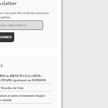
sletter
z-vous pour être averti des nouveaux
s publiés.
UR:...Une avocate dénonce : "Il vaut mieux violer un enfant que d
ns
INS de BIENS PLUS de LIENS (
UJITAFR) également sur PATREON
 Tronches de Cake
comment notre morale sexuelle a basculé sur la pédophilie - MOINS
ulars et autres événements truqués
ce monde