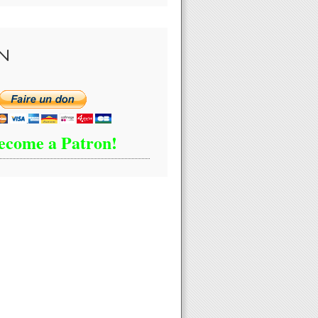
N
ophile : le fils de #Fourniret balance sur l'appartenance de son pèr
ecome a Patron!
eff: "ce n'est qu'exceptionnellement que j'utilise les réseaux de notr