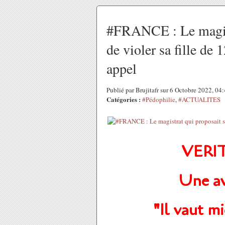
#FRANCE : Le magistr
de violer sa fille de 
appel
Publié par Brujitafr sur 6 Octobre 2022, 0
Catégories :
#Pédophilie
,
#ACTUALITES
VERIT
Une av
"Il vaut m