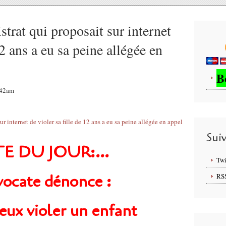
at qui proposait sur internet
12 ans a eu sa peine allégée en
B
4:42am
Sui
E DU JOUR:...
Twi
ocate dénonce :
RS
ieux violer un enfant