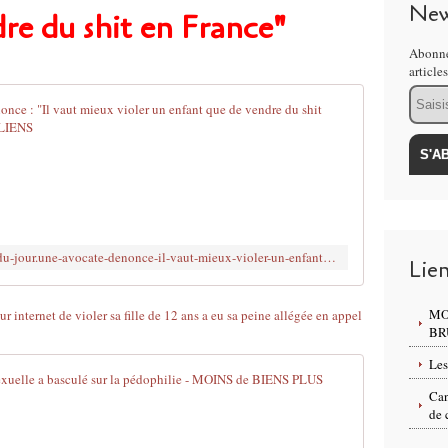
New
re du shit en France"
Abonne
article
Email
VERITE DU JO
1
.
.
.
I
l
http://www.brujitafr.fr/2018/05/verite-du-jour.une-avocate-denonce-il-vaut-mieux-violer-un-enfant-que-de-vendre-du-shit-en-france.html
Lie
f
a
u
MO
t
BR
s
Les
a
1977-2017 : 
v
Can
o
de 
C
i
'
r