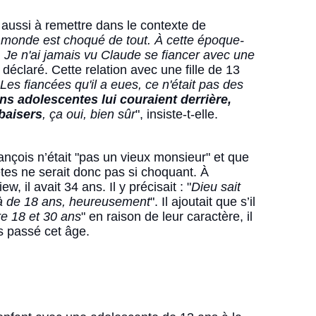
a
n
t aussi à remettre dans le contexte de
s
le monde est choqué de tout. À cette époque-
.
. Je n'ai jamais vu Claude se fiancer avec une
A
le déclaré. Cette relation avec une fille de 13
p
Les fiancées qu'il a eues, ce n'était pas des
r
ans adolescentes lui couraient derrière,
è
 baisers
, ça oui, bien sûr
", insiste-t-elle.
s
j
e
c
nçois n’était "pas un vieux monsieur" et que
o
tes ne serait donc pas si choquant. À
m
, il avait 34 ans. Il y précisait : "
Dieu sait
m
là de 18 ans, heureusement
". Il ajoutait que s’il
e
re 18 et 30 ans
" en raison de leur caractère, il
n
es passé cet âge.
c
e
à
m
e
m