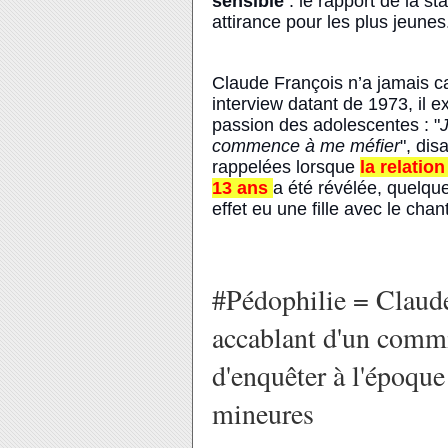
sensible
: le rapport de la 
attirance pour les plus jeunes
Claude François n’a jamais ca
interview datant de 1973, il e
passion des adolescentes : "
J
commence à me méfier
", dis
rappelées lorsque
la relatio
13 ans
a été révélée, quelque
effet
eu une fille avec le chan
#Pédophilie = Claude
accablant d'un commi
d'enquêter à l'époque
mineures