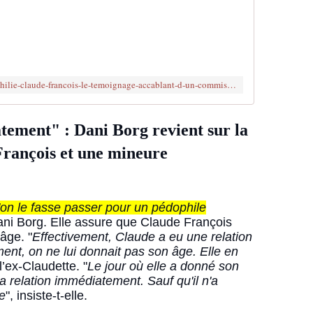
"
J
e
l
e
s
https://www.brujitafr.fr/2021/10/pedophilie-claude-francois-le-temoignage-accablant-d-un-commissaire-de-police-charge-d-enqueter-a-l-epoque-sur-ses-relations-avec-de
a
i
m
atement" : Dani Borg revient sur la
e
j
François et une mineure
u
s
q
u
'on le fasse passer pour un pédophile
'
ani Borg. Elle assure que Claude François
à
âge. "
Effectivement, Claude a eu une relation
1
ment, on ne lui donnait pas son âge. Elle en
7
l’ex-Claudette. "
Le jour où elle a donné son
,
la relation immédiatement. Sauf qu'il n'a
1
te
", insiste-t-elle.
8