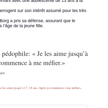
enfant avec une adolescente de 13 ans à la
é
f
nterrogent sur son intérêt assumé pour les très
i
e
Borg a pris sa défense, assurant que le
r
l’âge de la jeune fille.
.
"
C
l
a
 pédophile: « Je les aime jusqu’à
u
d
 commence à me méfier.»
e
F
r
46pm
a
n
ç
o
i
s
é