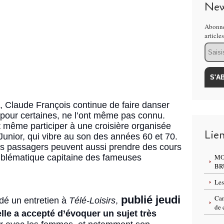
New
Abonne
article
Email
, Claude François continue de
faire danser
 pour certaines, ne l’ont même pas connu.
 même participer à une croisière organisée
Lie
 Junior, qui vibre au son des années 60 et 70.
 les passagers peuvent aussi prendre des cours
blématique capitaine
des fameuses
MO
BR
Les
publié jeudi
Can
dé un entretien à
Télé-Loisirs
,
de 
elle a accepté d’évoquer un sujet très