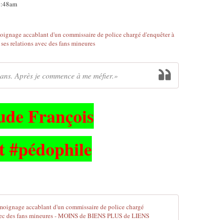
05:48am
8 ans. Après je commence à me méfier.»
ude François
it #pédophile
#Pédophilie 