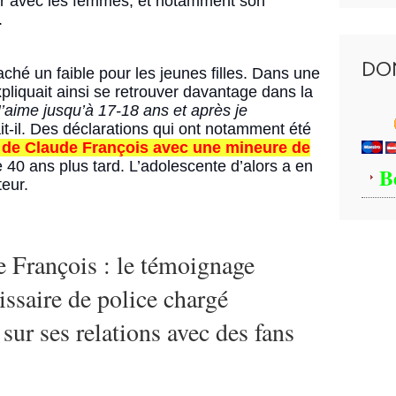
star avec les femmes, et notamment son
.
DO
ché un faible pour les jeunes filles. Dans une
xpliquait ainsi se retrouver davantage dans la
’aime jusqu’à 17-18 ans et après je
ait-il. Des déclarations qui ont notamment été
n de Claude François avec une mineure de
 40 ans plus tard. L’adolescente d’alors a en
B
teur.
 François : le témoignage
ssaire de police chargé
 sur ses relations avec des fans