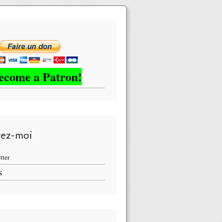
ecome a Patron!
vez-moi
tter
S