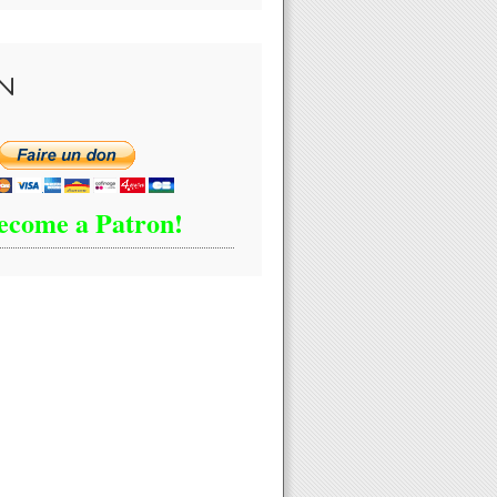
N
ecome a Patron!