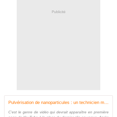
Publicité
Pulvérisation de nanoparticules : un technicien militaire allemand confirme les épandages - MOINS de BIENS PLUS de LIENS
C'est le genre de vidéo qui devrait apparaître en première