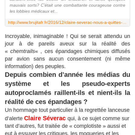
mauvais sorts? C'était une combattante courageuse contre
les lobbies médicaux et...
http://www.brujitafr.fr/2016/12/claire-severac-nous-a-quittes-hommage-a-une-activiste-qui-derangeait-diablement-l-establishment.html
Incroyable, inimaginable ! Qui se serait attendu un
jour à de pareils aveux sur la réalité des
«
chemtrails
« , ces épandages chimiques diffusés
par avion sans aucun consentement (ni même
information) des peuples.
Depuis combien d’année les médias du
système et les pseudo-experts
autoproclamés raillent-ils et nient-ils la
réalité de ces épandages ?
Un hommage tout particulier à la regrettée lanceuse
Claire Séverac
d’alerte
qui, à ce sujet comme sur
tant d’autres, fut traitée de « complotiste » aussi et
eut à essuyer les critiques, les moqueries et les