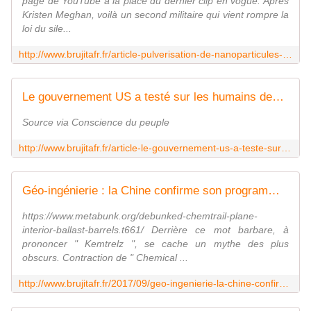
page de YouTube à la place du dernier clip en vogue. Après
Kristen Meghan, voilà un second militaire qui vient rompre la
loi du sile...
http://www.brujitafr.fr/article-pulverisation-de-nanoparticules-un-technicien-militaire-allemand-confirme-les-epandages-123761242.html
Le gouvernement US a testé sur les humains des produits chimiques par épandage aérien pendant la Guerre Froide: combien encore aujourd'hui avec les chemtrails? - MOINS de BIENS PLUS de LIENS
Source via Conscience du peuple
http://www.brujitafr.fr/article-le-gouvernement-us-a-teste-sur-les-humains-des-produits-chimiques-par-epandage-aerien-pendant-la-gue-110656788.html
Géo-ingénierie : la Chine confirme son programme officiel de presque 9 milliards - MOINS de BIENS PLUS de LIENS
https://www.metabunk.org/debunked-chemtrail-plane-
interior-ballast-barrels.t661/ Derrière ce mot barbare, à
prononcer " Kemtrelz ", se cache un mythe des plus
obscurs. Contraction de " Chemical ...
http://www.brujitafr.fr/2017/09/geo-ingenierie-la-chine-confirme-son-programme-officiel-de-presque-9-milliards.html