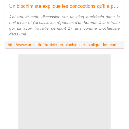
Un biochimiste explique les concoctions qu'il a participé à mettre au point destinées à l'épandage aérien (chemtrail) - MOINS de BIENS PLUS de LIENS
J'ai trouvé cette discussion sur un blog américain dans la
nuit d'hier et j'ai saisis les réponses d'un homme à la retraite
qui dit avoir travaillé pendant 17 ans comme biochimiste
dans une ...
http://www.brujitafr.fr/article-un-biochimiste-explique-les-concoctions-qu-il-a-participe-a-mettre-au-point-destinees-a-l-epandage-a-96248126.html