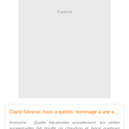
Publicité
Claire Séverac nous a quittés: hommage à une activiste qui dérangeait diablement l'establishment... - MOINS de BIENS PLUS de LIENS
Anonyme : Quelle hécatombe actuellement, les zélites
auraient-elles fait bouillir un chaudron et lancé quelques