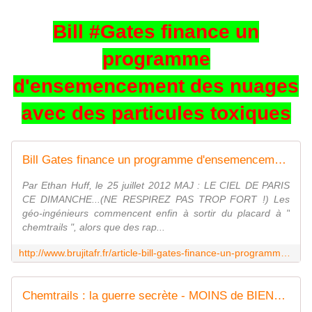
Bill #Gates finance un
programme
d'ensemencement des nuages
avec des particules toxiques
Bill Gates finance un programme d'ensemencement des nuages avec des particules toxiques - MOINS de BIENS PLUS de LIENS
Par Ethan Huff, le 25 juillet 2012 MAJ : LE CIEL DE PARIS
CE DIMANCHE...(NE RESPIREZ PAS TROP FORT !) Les
géo-ingénieurs commencent enfin à sortir du placard à "
chemtrails ", alors que des rap...
http://www.brujitafr.fr/article-bill-gates-finance-un-programme-d-ensemencement-des-nuages-avec-des-particules-toxiques-117326585.html
Chemtrails : la guerre secrète - MOINS de BIENS PLUS de LIENS