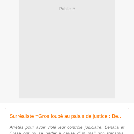
Publicité
Surréaliste =Gros loupé au palais de justice : Benalla et Crase ont pu se parler durant une heure - MOINS de BIENS PLUS de LIENS
Arrêtés pour avoir violé leur contrôle judiciaire, Benalla et
Crase ont pu se parler à cause d'un mail non transmis,