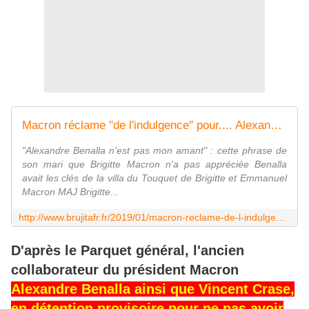
Macron réclame "de l'indulgence" pour.... Alexandre ! - MOINS de BIENS PLUS de LIENS
"Alexandre Benalla n'est pas mon amant" : cette phrase de
son mari que Brigitte Macron n'a pas appréciée Benalla
avait les clés de la villa du Touquet de Brigitte et Emmanuel
Macron MAJ Brigitte...
http://www.brujitafr.fr/2019/01/macron-reclame-de-l-indulgence-pour.alexandre.html
D'après le Parquet général, l'ancien
collaborateur du président Macron
Alexandre Benalla ainsi que Vincent Crase,
en détention provisoire pour ne pas avoir