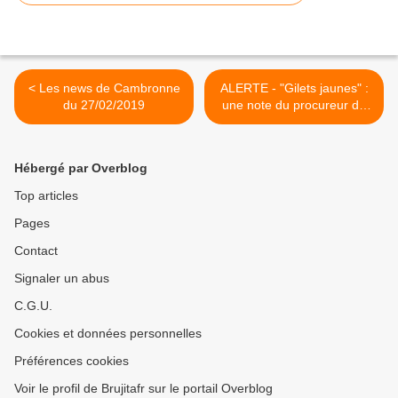
< Les news de Cambronne
ALERTE - "Gilets jaunes" :
du 27/02/2019
une note du procureur de
Paris préconise de faire
durer les gardes à vue >
Hébergé par Overblog
Top articles
Pages
Contact
Signaler un abus
C.G.U.
Cookies et données personnelles
Préférences cookies
Voir le profil de Brujitafr sur le portail Overblog