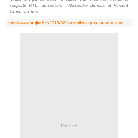
rapporte RTL. Surréaliste : Alexandre Benalla et Vincent
Crase, arrêtés ...
http://www.brujitafr.fr/2019/02/surrealiste-gros-loupe-au-palais-de-justice-benalla-et-crase-ont-pu-se-parler-durant-une-heure.html
Publicité