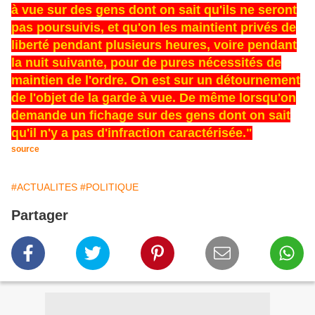
à vue sur des gens dont on sait qu'ils ne seront
pas poursuivis, et qu'on les maintient privés de
liberté pendant plusieurs heures, voire pendant
la nuit suivante, pour de pures nécessités de
maintien de l'ordre. On est sur un détournement
de l'objet de la garde à vue. De même lorsqu'on
demande un fichage sur des gens dont on sait
qu'il n'y a pas d'infraction caractérisée."
source
#ACTUALITES
#POLITIQUE
Partager