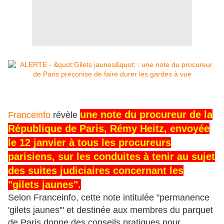
une note du procureur de la
Franceinfo
révèle
République de Paris, Rémy Heitz, envoyée
le 12 janvier à tous les procureurs
parisiens, sur les conduites à tenir au sujet
des suites judiciaires concernant les
"gilets jaunes".
Selon Franceinfo, cette note intitulée "permanence
'gilets jaunes'" et destinée aux membres du parquet
de Paris donne des conseils pratiques pour