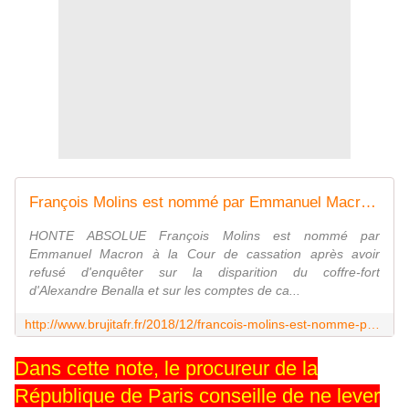
François Molins est nommé par Emmanuel Macron à la Cour de cassation = HONTE ABSOLUE - MOINS de BIENS PLUS de LIENS
HONTE ABSOLUE François Molins est nommé par
Emmanuel Macron à la Cour de cassation après avoir
refusé d'enquêter sur la disparition du coffre-fort
d'Alexandre Benalla et sur les comptes de ca...
http://www.brujitafr.fr/2018/12/francois-molins-est-nomme-par-emmanuel-macron-a-la-cour-de-cassation-honte-absolue.html
Dans cette note, le procureur de la
République de Paris conseille de ne lever