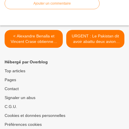
Ajouter un commentaire
< Alexandre Benalla et
URGENT : Le Pakistan dit
Vincent Crase obtiennent
avoir abattu deux avions
leur remise en liberté
indiens dans son espace
aérien >
Hébergé par Overblog
Top articles
Pages
Contact
Signaler un abus
C.G.U.
Cookies et données personnelles
Préférences cookies