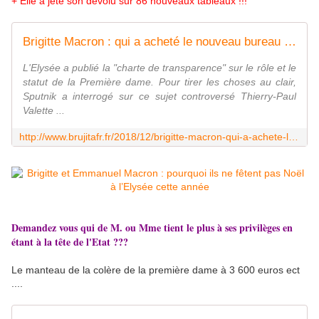
+ Elle a jeté son dévolu sur 86 nouveaux tableaux !!!
Brigitte Macron : qui a acheté le nouveau bureau du Président qu'elle a choisi pour l'Elysée ? + Elle a jeté son dévolu sur 86 nouveaux tableaux !!! - MOINS de BIENS PLUS de LIENS
L'Elysée a publié la "charte de transparence" sur le rôle et le
statut de la Première dame. Pour tirer les choses au clair,
Sputnik a interrogé sur ce sujet controversé Thierry-Paul
Valette ...
http://www.brujitafr.fr/2018/12/brigitte-macron-qui-a-achete-le-nouveau-bureau-du-president-qu-elle-a-choisi-pour-l-elysee-elle-a-jete-son-devolu-sur-86-nouveaux-ta
Demandez vous qui de M. ou Mme tient le plus à ses privilèges en
étant à la tête de l'Etat ???
Le manteau de la colère de la première dame à 3 600 euros ect
....