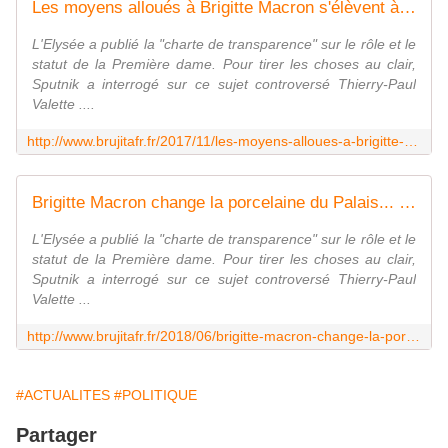
Les moyens alloués à Brigitte Macron s'élèvent à 440.000 euros par an - MOINS de BIENS PLUS de LIENS
L'Elysée a publié la "charte de transparence" sur le rôle et le
statut de la Première dame. Pour tirer les choses au clair,
Sputnik a interrogé sur ce sujet controversé Thierry-Paul
Valette ....
http://www.brujitafr.fr/2017/11/les-moyens-alloues-a-brigitte-macron-s-elevent-a-440.000-euros-par-an.html
Brigitte Macron change la porcelaine du Palais... et remet le couvert !!! = 50 000 euros de vaisselle pour l'Elysée - MOINS de BIENS PLUS de LIENS
L'Elysée a publié la "charte de transparence" sur le rôle et le
statut de la Première dame. Pour tirer les choses au clair,
Sputnik a interrogé sur ce sujet controversé Thierry-Paul
Valette ...
http://www.brujitafr.fr/2018/06/brigitte-macron-change-la-porcelaine-du-palais-et-remet-le-couvert-50-000-euros-de-vaisselle-pour-l-elysee.html
#ACTUALITES
#POLITIQUE
Partager