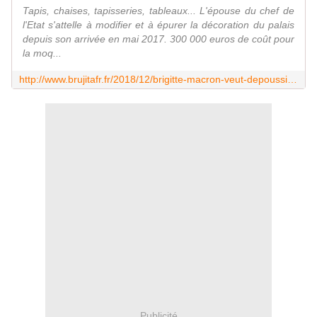
Tapis, chaises, tapisseries, tableaux... L'épouse du chef de
l'Etat s'attelle à modifier et à épurer la décoration du palais
depuis son arrivée en mai 2017. 300 000 euros de coût pour
la moq...
http://www.brujitafr.fr/2018/12/brigitte-macron-veut-depoussierer-la-decoration-de-l-elysee.html
Publicité