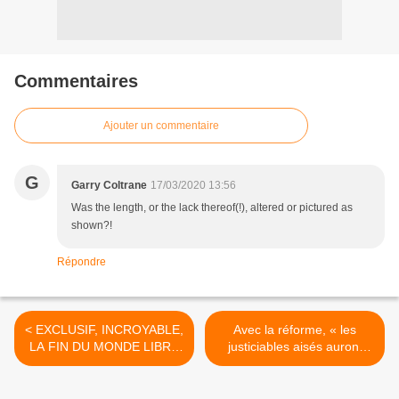
Commentaires
Ajouter un commentaire
G
Garry Coltrane
17/03/2020 13:56
Was the length, or the lack thereof(!), altered or pictured as
shown?!
Répondre
< EXCLUSIF, INCROYABLE,
Avec la réforme, « les
LA FIN DU MONDE LIBRE
justiciables aisés auront
A ÉTÉ ANNONÇÉE EN
une justice à leur service,
DIRECT SUR CNN
les classes populaires en
seront exclues »… >