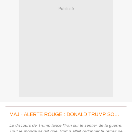
Publicité
MAJ - ALERTE ROUGE : DONALD TRUMP SORT DE L'ACCORD NUCLÉAIRE SUR L'IRAN !!! + L'UE est "déterminée à préserver" l'accord nucléaire iranien - MOINS de BIENS PLUS de LIENS
Le discours de Trump lance l'Iran sur le sentier de la guerre.
Tout le monde savait que Trump allait ordonner le retrait de