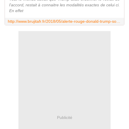
l'accord, restait à connaitre les modalités exactes de celui ci.
En effet
http://www.brujitafr.fr/2018/05/alerte-rouge-donald-trump-sort-de-l-accord-nucleaire-sur-l-iran-l-ue-est-determinee-a-preserver-l-accord-nucleaire-iranien.html
Publicité