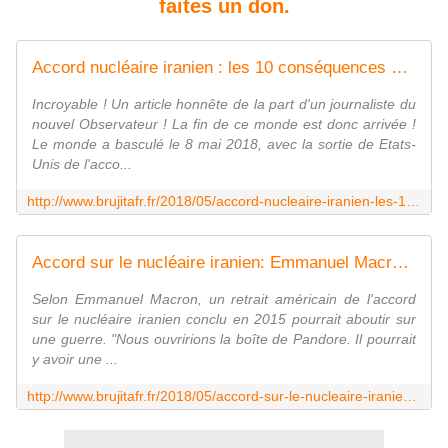
faites un don.
Accord nucléaire iranien : les 10 conséquences de la (folle) décision de Trump - MOINS de BIENS PLUS de LIENS
Incroyable ! Un article honnête de la part d'un journaliste du
nouvel Observateur ! La fin de ce monde est donc arrivée !
Le monde a basculé le 8 mai 2018, avec la sortie de Etats-
Unis de l'acco...
http://www.brujitafr.fr/2018/05/accord-nucleaire-iranien-les-10-consequences-de-la-folle-decision-de-trump.html
Accord sur le nucléaire iranien: Emmanuel Macron prédit une guerre en cas de retrait américain - MOINS de BIENS PLUS de LIENS
Selon Emmanuel Macron, un retrait américain de l'accord
sur le nucléaire iranien conclu en 2015 pourrait aboutir sur
une guerre. "Nous ouvririons la boîte de Pandore. Il pourrait
y avoir une ...
http://www.brujitafr.fr/2018/05/accord-sur-le-nucleaire-iranien-emmanuel-macron-predit-une-guerre-en-cas-de-retrait-americain.html