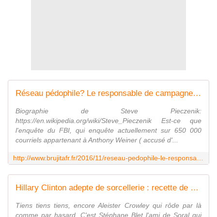
Réseau pédophile? Le responsable de campagne d'Hillary Clinton communique par mail dans un langage codé - MOINS de BIENS PLUS de LIENS
Biographie de Steve Pieczenik:
https://en.wikipedia.org/wiki/Steve_Pieczenik Est-ce que
l'enquête du FBI, qui enquête actuellement sur 650 000
courriels appartenant à Anthony Weiner ( accusé d'...
http://www.brujitafr.fr/2016/11/reseau-pedophile-le-responsable-de-campagne-d-hillary-clinton-communique-par-mail-dans-un-langage-code.html
Hillary Clinton adepte de sorcellerie : recette de sang, de sperme et du lait maternel... - MOINS de BIENS PLUS de LIENS
Tiens tiens tiens, encore Aleister Crowley qui rôde par là
comme par hasard. C'est Stéphane Blet l'ami de Soral qui