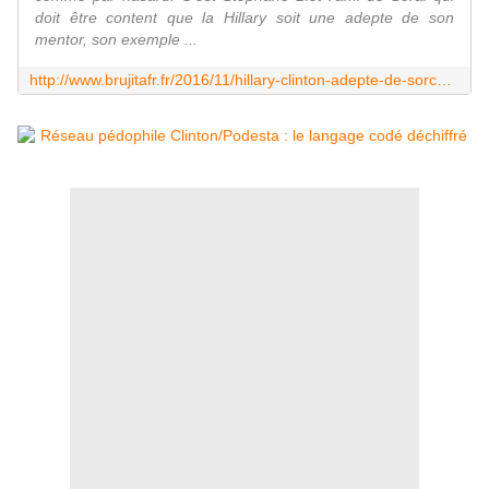
doit être content que la Hillary soit une adepte de son
mentor, son exemple ...
http://www.brujitafr.fr/2016/11/hillary-clinton-adepte-de-sorcellerie-recette-de-sang-de-sperme-et-du-lait-maternel.html