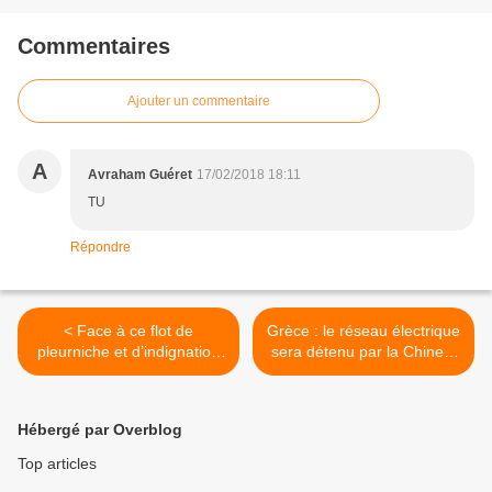
Commentaires
Ajouter un commentaire
A
Avraham Guéret
17/02/2018 18:11
TU
Répondre
< Face à ce flot de
Grèce : le réseau électrique
pleurniche et d’indignation
sera détenu par la Chine à
après la victoire de Trump,
hauteur de 24 % >
voilà la réalité de l’Amérique
actuelle
Hébergé par Overblog
Top articles