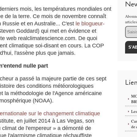
New
o
 derniers mois, les températures mondiales ont
n
le de la terre. Ce mois de novembre connaît
Abonne
:
article
"
Russie et en Australie... C'est
le blogueur-
Email
L
Steven Goddard) qui met en évidence et
e
ite web realclimatescience.com. De quoi
s
ent climatique soi-disant en cours. La COP
m
rd'hui, l'assène plus que jamais.
e
i
n'entend nulle part
l
l
e
cheur a passé la majeure partie de ces sept
Lie
u
histoire des conditions météorologiques
r
e et la méthodologie de l'Agence américaine
MO
s
atmosphérique (NOAA).
BR
c
l
Les
ernationale sur le changement climatique
i
titute, en juillet 2014 à Las Vegas, son
m
Can
de 
a
u climat de l'empereur » a démonté de
t
e l'alarmisme climatique réchauffiste