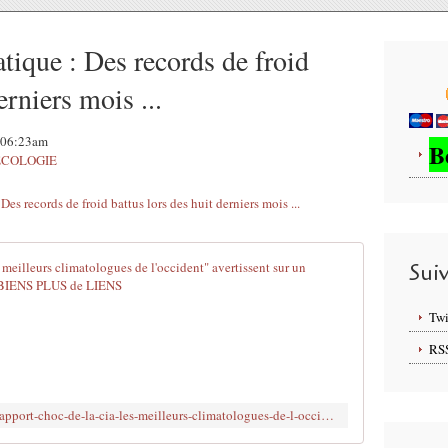
ique : Des records de froid
erniers mois ...
, 06:23am
B
ECOLOGIE
1974, le rapp
Sui
T
Twi
r
a
RS
d
u
c
http://www.brujitafr.fr/article-1974-le-rapport-choc-de-la-cia-les-meilleurs-climatologues-de-l-occident-avertissent-sur-un-ret-119631272.html
t
i