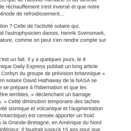
o
e réchauffement s'est inversé et que notre
r
ériode de refroidissement...
t
s
on ? Celle de l'activité solaire qui,
s
u
té l'astrophysicien danois, Henrik Svensmark,
r
érature, comme on peut s'en rendre compte sur
u
n
e
'est un fait. Il y a quelques jours, le 8
m
ique Daily Express publiait un long article
o
rs Corbyn du groupe de prévision britannique «
d
i
ien solaire David Hathaway de la NASA se
f
e se prépare à l'hibernation et que les
i
tre terribles, « déclenchant un barrage
c
 » Cette diminution temporaire des taches
a
ivité sismique et volcanique et l'augmentation
t
i
Antarctique) est censée apporter un froid
o
s la Grande-Bretagne, en Amérique du Nord
n
inférieur. Il faudrait jusqu'à 15 ans pour que