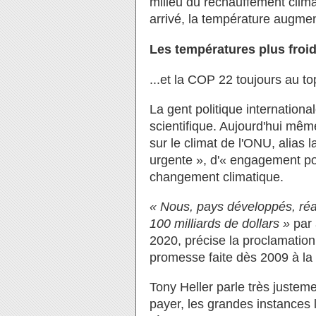
milieu du réchauffement clima
arrivé, la température augmen
Les températures plus froid
...et la COP 22 toujours au t
La gent politique international
scientifique. Aujourd'hui mêm
sur le climat de l'ONU, alias l
urgente », d'« engagement pol
changement climatique.
« Nous, pays développés, réaf
100 milliards de dollars »
par 
2020, précise la proclamati
promesse faite dès 2009 à l
Tony Heller parle très justem
payer, les grandes instances lu