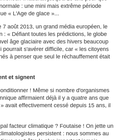
p
la normale : une mini mais extrême période
r
que « L'Age de glace »...
é
j
u
 le 7 août 2013, un grand média européen, le
d
 : « Défiant toutes les prédictions, le globe
i
ouvel âge glaciaire avec des hivers beaucoup
c
 pourrait s'avérer difficile, car « les citoyens
i
nés à penser que seul le réchauffement était
a
b
l
e
ent et signent
d
u
 conditionner ! Même si nombre d'organismes
c
nnique affirmaient déjà il y a quatre ans que
l
» avait effectivement cessé depuis 15 ans, il
i
m
a
pal facteur climatique ? Foutaise ! On jette un
t
.
es climatologistes persistent : nous sommes au
L