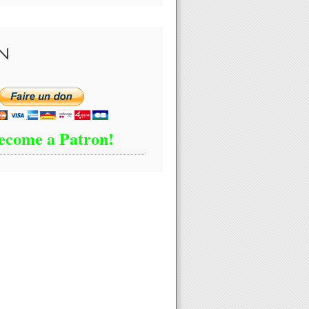
N
ecome a Patron!