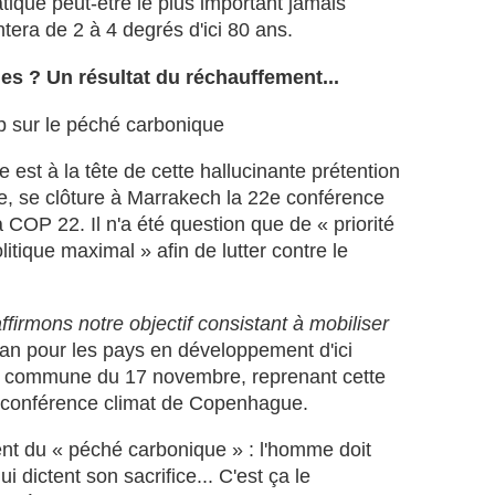
tique peut-être le plus important jamais
a
tera de 2 à 4 degrés d'ici 80 ans.
s
t
es ? Un résultat du réchauffement...
a
b
op sur le péché carbonique
i
l
e est à la tête de cette hallucinante prétention
i
t
e, se clôture à Marrakech la 22e conférence
é
a COP 22. Il n'a été question que de « priorité
d
itique maximal » afin de lutter contre le
e
l
a
firmons notre objectif consistant à mobiliser
p
l
an pour les pays en développement d'ici
u
on commune du 17 novembre, reprenant cette
p
a conférence climat de Copenhague.
a
r
ent du « péché carbonique » : l'homme doit
t
i dictent son sacrifice... C'est ça le
d