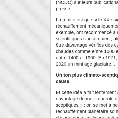
(NCDC) sur leurs publications, 
presse....
La réalité est que si le XXe s
réchauffement mécaniquement 
exemple, ont recommencé à s'
scientifiques s'accordaient, a
être davantage vérifiés des c
chaudes comme entre 1000 et
entre 1400 et 1900. En 1971,
2020 un mini âge glaciaire...
Un ton plus climato-sceptiq
cause
Et cette idée a fait lentemen
davantage donner la parole à
sceptiques » : on se met à p
réchauffement planétaire sont 
changements cycliques nature