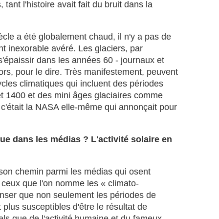
tant l'histoire avait fait du bruit dans la
o
n
f
iècle a été globalement chaud, il n'y a pas de
i
inexorable avéré. Les glaciers, par
r
m
épaissir dans les années 60 - journaux et
é
lors, pour le dire. Très manifestement, peuvent
s
ycles climatiques qui incluent des périodes
l
 1400 et des mini âges glaciaires comme
e
 c'était la NASA elle-même qui annonçait pour
s
r
é
c
ue dans les médias ? L'activité solaire en
e
n
t
t son chemin parmi les médias qui osent
s
 ceux que l'on nomme les « climato-
r
enser que non seulement les périodes de
a
p
plus susceptibles d'être le résultat de
p
ls que de l'activité humaine et du fameux