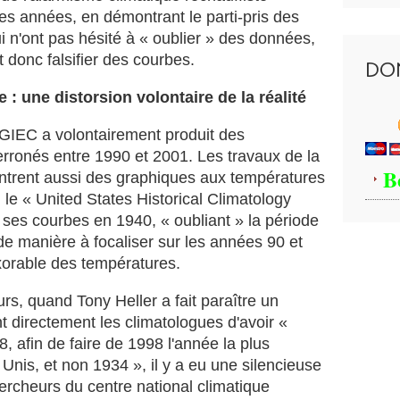
o
es années, en démontrant le parti-pris des
l
i n'ont pas hésité à « oublier » des données,
o
t donc falsifier des courbes.
g
DO
u
e
: une distorsion volontaire de la réalité
s
d
 GIEC a volontairement produit des
e
rronés entre 1990 et 2001. Les travaux de la
l
B
trent aussi des graphiques aux températures
'
, le « United States Historical Climatology
o
es courbes en 1940, « oubliant » la période
c
c
e manière à focaliser sur les années 90 et
i
xorable des températures.
d
e
eurs, quand Tony Heller a fait paraître un
n
 directement les climatologues d'avoir «
t
8, afin de faire de 1998 l'année la plus
o
n
 Unis, et non 1934 », il y a eu une silencieuse
t
hercheurs du centre national climatique
c