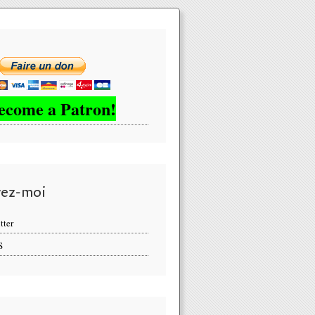
ecome a Patron!
vez-moi
tter
S
te de moyens, les policiers sont rationnés en nombre de cartouche