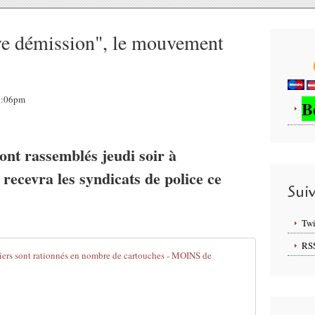
ve démission", le mouvement
17:06pm
B
sont rassemblés jeudi soir à
recevra les syndicats de police ce
Sui
Twi
RS
FRANCE : Fau
C
e
t