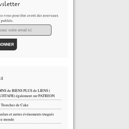
sletter
z-vous pour être averti des nouveaux
s publiés.
vivre au chaos : vague de fermetures de bureaux de police par ma
ns
INS de BIENS PLUS de LIENS (
UJITAFR) également sur PATREON
policier sur RMC : " On nous donne l'ordre de ne pas entrer dans l
 Tronches de Cake
ulars et autres événements truqués
ce monde