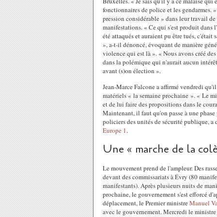
Bruxelles. « Je sais qu'il y a ce malaise qui
fonctionnaires de police et les gendarmes. » 
pression considérable » dans leur travail de 
manifestations. « Ce qui s'est produit dans 
été attaqués et auraient pu être tués, c'était 
», a-t-il dénoncé, évoquant de manière génér
violence qui est là ». « Nous avons créé des e
dans la polémique qui n'aurait aucun intérêt
avant (s)on élection ».
Jean-Marce Falcone a affirmé vendredi qu'il 
matériels « la semaine prochaine ». « Le mi
et de lui faire des propositions dans le cou
Maintenant, il faut qu'on passe à une phas
policiers des unités de sécurité publique, a
Europe 1
.
Une « marche de la colè
Le mouvement prend de l'ampleur. Des rasse
devant des commissariats à Évry (80 manife
manifestants). Après plusieurs nuits de mani
prochaine, le gouvernement s'est efforcé d'ap
déplacement, le Premier ministre
Manuel Va
avec le gouvernement. Mercredi le ministre