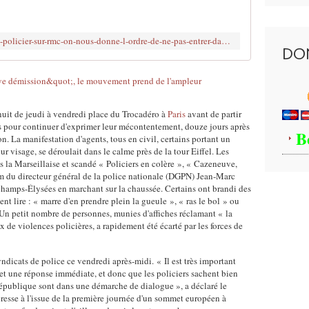
m
l
R
o
e
M
n
e
C
http://www.brujitafr.fr/article-france-un-policier-sur-rmc-on-nous-donne-l-ordre-de-ne-pas-entrer-dans-les-cites-113007030.html
t
s
,
DO
r
t
u
e
e
n
u
n
a
n
c
n
n
 nuit de jeudi à vendredi place du Trocadéro à
Paris
avant de partir
o
c
 pour continuer d'exprimer leur mécontentement, douze jours après
o
u
i
B
on. La manifestation d'agents, tous en civil, certains portant un
u
r
e
r visage, se déroulait dans le calme près de la tour Eiffel. Les
v
s
n
s la Marseillaise et scandé « Policiers en colère », « Cazeneuve,
e
:
p
 du directeur général de la police nationale (DGPN) Jean-Marc
a
l
o
Champs-Élysées en marchant sur la chaussée. Certains ont brandi des
u
a
l
t lire : « marre d'en prendre plein la gueule », « ras le bol » ou
s
f
i
 Un petit nombre de personnes, munies d'affiches réclamant « la
i
e
x de violences policières, a rapidement été écarté par les forces de
c
g
r
i
n
m
e
ndicats de police ce vendredi après-midi. « Il est très important
a
e
r
t une réponse immédiate, et donc que les policiers sachent bien
l
t
t
épublique sont dans une démarche de dialogue », a déclaré le
f
u
é
presse à l'issue de la première journée d'un sommet européen à
a
r
m