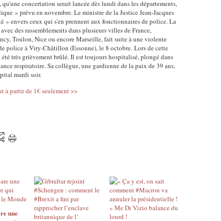
 qu'une concertation serait lancée dès lundi dans les départements,
i
l
e
lique » prévu en novembre. Le ministre de la Justice Jean-Jacques
è
e
a
té » envers ceux qui s'en prennent aux fonctionnaires de police. La
r
N
n
i avec des rassemblements dans plusieurs villes de France,
e
o
-
y, Toulon, Nice ou encore Marseille, fait suite à une violente
e
r
J
e police à Viry-Châtillon (Essonne), le 8 octobre. Lors de cette
n
d
a
 été très grièvement brûlé. Il est toujours hospitalisé, plongé dans
c
e
c
stance respiratoire. Sa collègue, une gardienne de la paix de 39 ans,
o
n
ital mardi soir.
q
u
2
u
nt à partir de 1€ seulement >>
r
0
e
s
1
s
d
5
B
e
.
o
n
S
u
o
e
r
t
l
d
r
o
i
e
n
n
p
l
:
a
e
l
y
s
a
s
y
re une
p
.