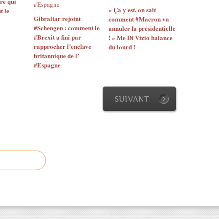
n
re qui
o
« Ça y est, on sait
N
t le
d
l
Gibraltar rejoint
comment #Macron va
o
i
i
#Schengen : comment le
annuler la présidentielle
s
c
c
#Brexit a fini par
! » Me Di Vizio balance
p
a
e
rapprocher l’enclave
du lourd !
o
t
r
britannique de l’
l
m
e
#Espagne
i
a
ç
c
j
o
i
o
i
e
r
SUIVANT
t
r
i
l
s
t
'
n
a
o
e
i
r
p
r
d
e
e
r
u
U
e
v
n
d
e
i
e
n
t
n
t
é
e
p
-
p