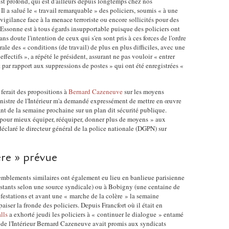
 est profond, qui est d'ailleurs depuis longtemps chez nos
i
e
o
Il a salué le « travail remarquable » des policiers, soumis « à une
b
d
vigilance face à la menace terroriste ou encore sollicités pour des
i
l
l'Essonne est à tous égards insupportable puisque des policiers ont
e
g
sans doute l'intention de ceux qui s'en sont pris à ces forces de l'ordre
e
b
n
ale des « conditions (de travail) de plus en plus difficiles, avec une
d
u
e
ffectifs », a répété le président, assurant ne pas vouloir « entrer
e
r
d
 par rapport aux suppressions de postes » qui ont été enregistrées «
l
e
a
a
a
n
f
u
ferait des propositions à
Bernard Cazeneuve
sur les moyens
s
a
nistre de l'Intérieur m'a demandé expressément de mettre en œuvre
x
l
rant de la semaine prochaine sur un plan dit sécurité publique.
i
d
'
e pour mieux équiper, rééquiper, donner plus de moyens » aux
l
e
é
 déclaré le directeur général de la police nationale (DGPN) sur
l
p
m
i
o
i
t
l
s
re » prévue
e
i
s
f
c
i
mblements similaires ont également eu lieu en banlieue parisienne
i
e
o
stants selon une source syndicale) ou à Bobigny (une centaine de
n
d
n
festations et avant une « marche de la colère » la semaine
a
a
d
aiser la fronde des policiers. Depuis Francfort où il était en
n
n
lls
a exhorté jeudi les policiers à « continuer le dialogue » entamé
e
c
 de l'Intérieur Bernard Cazeneuve avait promis aux syndicats
s
J