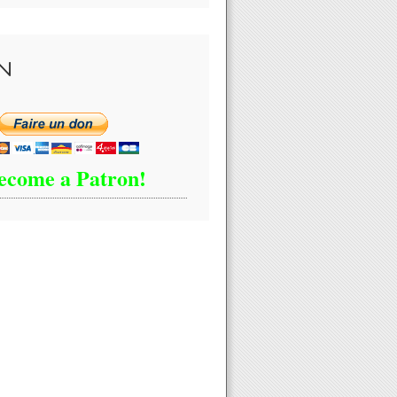
N
ecome a Patron!