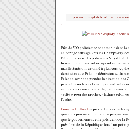
Près de 500 policiers se sont réunis dans la
en cortège sauvage vers les Champs-Élysées
l'attaque contre des policiers à Viry-Châtill
brassard ou un foulard masquant en partie leu
manifestants ont entonné à plusieurs reprise
démission », « Falcone démission », du nom
Falcone, avant de prendre la direction des 
pancartes sur lesquelles on pouvait notammen
encore « soutien à nos collègues blessés ».
vérité » pour des proches, victimes selon eu
l'ordre.
François Hollande
a prévu de recevoir les sy
que nous puissions donner une perspective e
que le gouvernement et le président de la R
président de la République lors d'un point 