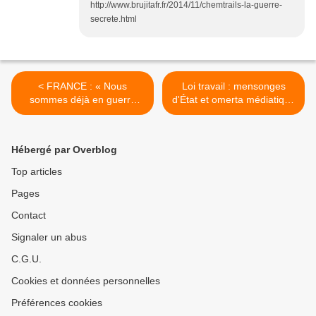
http://www.brujitafr.fr/2014/11/chemtrails-la-guerre-
secrete.html
< FRANCE : « Nous
Loi travail : mensonges
sommes déjà en guerre
d'État et omerta médiatique
civile »
sur les grèves en cours >
Hébergé par Overblog
Top articles
Pages
Contact
Signaler un abus
C.G.U.
Cookies et données personnelles
Préférences cookies