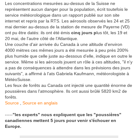
Les concentrations mesurées au-dessus de la Suisse ne
représentent aucun danger pour la population, écrit toutefois le
service météorologique dans un rapport publié sur son site
internet et repris par la RTS. Les aérosols observés les 24 et 25
mai dernier au-dessus de la station de mesure de Payerne (VD)
ont pu être datés: ils ont été émis
cinq jours p
lus tôt, les 19 et
20 mai, de l'autre côté de l'Atlantique.
Une couche d'air arrivée du Canada à une altitude d'environ
4000 mètres ces mêmes jours a été mesurée à peu près 200%
plus humide que celle juste au-dessous d'elle, indique en outre le
service. Même si les aérosols jouent un rôle à ces altitudes, "il n'y
a pas de conséquences à attendre dans les prévisions des jours
suivants", a affirmé à l'ats Gabriela Kaufmann, météorologiste à
MétéoSuisse.
Les feux de forêts au Canada ont injecté une quantité énorme de
poussières dans l'atmosphère. Ils ont aussi brûlé 5820 km2 de
forêts.
Source
,
Source en anglais
-----
"les experts" nous expliquent que les "poussières"
canadiennes mettent 5 jours pour venir s'échouer en
Europe.