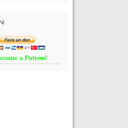
N
ecome a Patron!