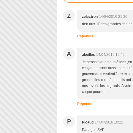
Z
zelectron
14/04/2016 21:36
rien aux JT des grandes chaines ! 
Répondre
A
abeilles
14/04/2016 12:42
Je pensais que nous étions ,en
ces jeunes sont aussi manipulés
gouvernants veulent faire explo
grenouilles cuite à point ils on
nos invités les migrants ,A votr
coque pourrie
Répondre
P
Picaud
14/04/2016 10:22
Partager. SVP