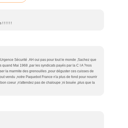
! ! ! ! !
 Urgence Sécurité .AH oui pas pour tout le monde ,Sachez que
 quand Mai 1968 ,par les syndicats payés par la C I A ?nos
ser la marmite des grenouilles ,pour déguster ces cuisses de
t tout vendu ,notre Paquebot France n'a plus de fond pour nourrir
e bon coeur ,n'attendez pas de chaloupe ;ni bouée ,plus que la