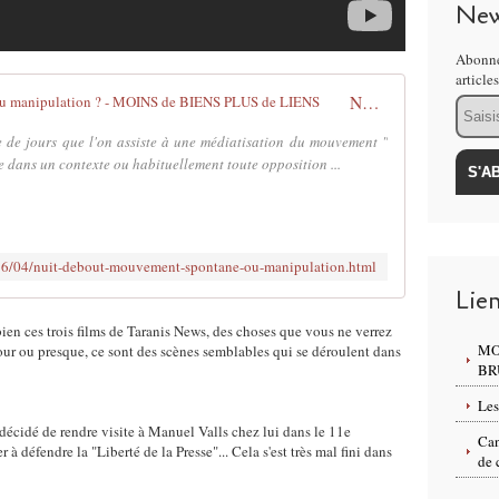
New
Abonne
article
Nuit debout : Mouvement spontané ou manipulation ? - MOINS de BIENS PLUS de LIENS
Email
 de jours que l'on assiste à une médiatisation du mouvement "
e dans un contexte ou habituellement toute opposition ...
2016/04/nuit-debout-mouvement-spontane-ou-manipulation.html
Lie
ien ces trois films de Taranis News, des choses que vous ne verrez
MO
r ou presque, ce sont des scènes semblables qui se déroulent dans
BR
Les
décidé de rendre visite à Manuel Valls chez lui dans le 11e
Can
r à défendre la "Liberté de la Presse"... Cela s'est très mal fini dans
de 