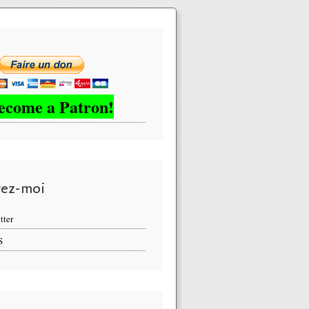
ecome a Patron!
vez-moi
tter
S