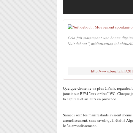
Cela fait maintenant une bonne dizaine
Nuit debout ", médiatisation inhabituell
http://www.brujitafr.fr/
Quelque chose ne va plus à Paris, regardez b
jamais sur BFM "aux ordres" WC. Chaque jou
la capitale et ailleurs en province.
Samedi soir, les manifestants avaient même 
arrondissement, sans savoir qu'il était à Alge
le 3e arrondissement.