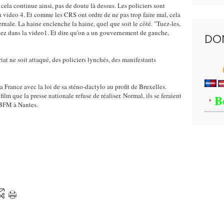
cela continue ainsi, pas de doute là dessus. Les policiers sont
a video 4. Et comme les CRS ont ordre de ne pas trop faire mal, cela
rnale. La haine enclenche la haine, quel que soit le côté. "Tuez-les,
dez dans la video1. Et dire qu'on a un gouvernement de gauche,
DO
at ne soit attaqué, des policiers lynchés, des manifestants
la France avec la loi de sa sténo-dactylo au profit de Bruxelles.
film que la presse nationale refuse de réaliser. Normal, ils se feraient
B
 BFM à Nantes.