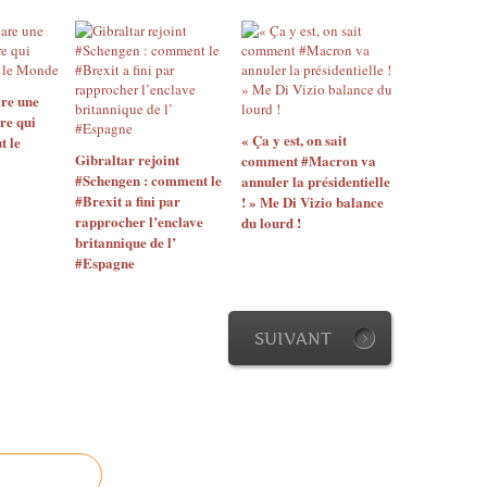
re une
re qui
« Ça y est, on sait
t le
Gibraltar rejoint
comment #Macron va
#Schengen : comment le
annuler la présidentielle
#Brexit a fini par
! » Me Di Vizio balance
rapprocher l’enclave
du lourd !
britannique de l’
#Espagne
SUIVANT