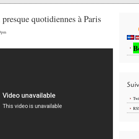
n presque quotidiennes à Paris
39pm
B
Sui
Twi
RS