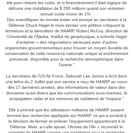
été pour réduire les coûts, et si financièrement il était logique de
détruire une installation de $ 290 millions quand son entretien
annuel coûte moins de 1% .
Des scientifiques du monde entier ont envoyé au secrétaire à la
Défense Chuck Hagel le mois dernier une pétition critiquant la
fermeture et la démolition de HAARP. Robert McCoy, directeur de
l'Université de l'Alaska, Institut de géophysique, a exhorté Hagel
d’entamer « des négociations sérieuses avec d'autres
organismes gouvernementaux pour trouver un moyen durable de
conservation de cette ressource nationale unique et extrêmement
précieuse, disponible pour la recherche atmosphérique dans
l'avenir."
La secrétaire de l’US Air Force, Deborah Lee James a écrit dans
une lettre du 2 Juillet que son service a reçu de HAARP au cours
des 17 dernières années, des informations de valeur dans des
domaines aussi divers que les communications sous-marines, la
propagation radar et les ceintures de radiations de l'espace."
Elle a précisé que les utilisateurs militaires de HAARP avaient
terminé leur recherche appliquée sur HAARP, ce qui a conduit à
la décision de fermer et enlever l'équipement appartenant à la
Défense. Mais, a-t-elle ajouté, l'Armée de l'Air « reconnaît le
potentiel de HAARP comme une installation pour la recherche