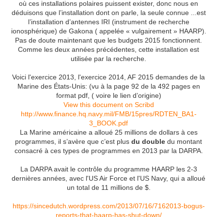
où ces installations polaires puissent exister, donc nous en
déduisons que l’installation dont on parle, la seule connue ...est
l’installation d’antennes IRI (instrument de recherche
ionosphérique) de Gakona ( appelée « vulgairement » HAARP).
Pas de doute maintenant que les budgets 2015 fonctionnent.
Comme les deux années précédentes, cette installation est
utilisée par la recherche.
Voici l'exercice 2013, l'exercice 2014, AF 2015 demandes de la
Marine des États-Unis: (vu à la page 92 de la 492 pages en
format pdf, ( voire le lien d’origine)
View this document on Scribd
http://www.finance.hq.navy.mil/FMB/15pres/RDTEN_BA1-
3_BOOK.pdf
La Marine américaine a alloué 25 millions de dollars à ces
programmes, il s’avère que c’est plus
du double
du montant
consacré à ces types de programmes en 2013 par la DARPA.
La DARPA avait le contrôle du programme HAARP les 2-3
dernières années, avec l'US Air Force et l'US Navy, qui a alloué
un total de 11 millions de $.
https://sincedutch.wordpress.com/2013/07/16/7162013-bogus-
reports-that-haarp-has-shut-down/