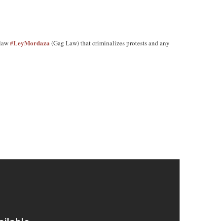
LeyMordaza
 law
#
(Gag Law) that criminalizes protests and any