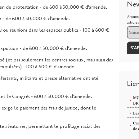
New
 de protestation - de 600 à 30,000 € d'amende.
Abonne
on - de 600 à 30,000 € d'amende.
article
Email
es ou réunions dans les espaces publics - 100 à 600 €
expulsion - de 600 à 30,000 € d'amende.
 (et pas seulement les centres sociaux, mais aussi des
 expulsées) - 100 à 600 € d'amende.
ifestants, militants et presse alternative ont été
Lie
ant le Congrès - 600 à 30,000 € d'amende.
MO
BR
xige le paiement des frais de justice, dont le
Les
Can
ité aléatoires, permettant le profilage racial des
de 