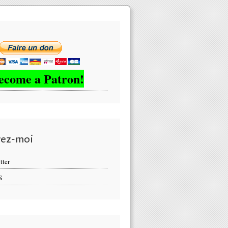
ecome a Patron!
vez-moi
tter
S