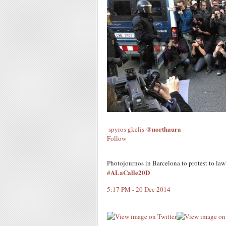
northaura
spyros gkelis
@
Follow
Photojournos in Barcelona to protest to law
ALaCalle20D
#
5:17 PM - 20 Dec 2014