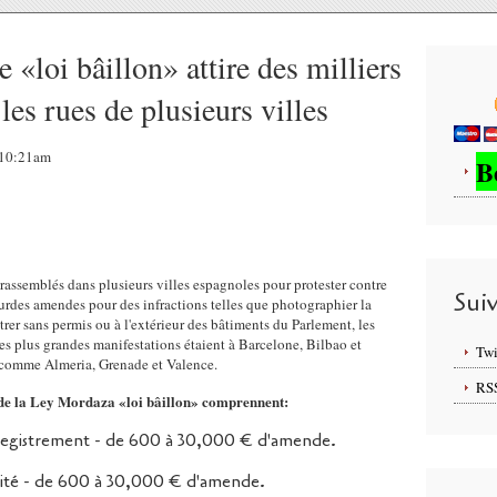
 «loi bâillon» attire des milliers
les rues de plusieurs villes
, 10:21am
B
 rassemblés dans plusieurs villes espagnoles pour protester contre
Sui
ourdes amendes pour des infractions telles que photographier la
rer sans permis ou à l'extérieur des bâtiments du Parlement, les
es plus grandes manifestations étaient à Barcelone, Bilbao et
Twi
s comme Almeria, Grenade et Valence.
RS
s de la Ley Mordaza «loi bâillon» comprennent:
nregistrement - de 600 à 30,000 € d'amende.
orité - de 600 à 30,000 € d'amende.