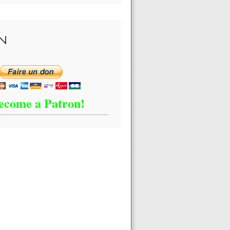
N
ecome a Patron!