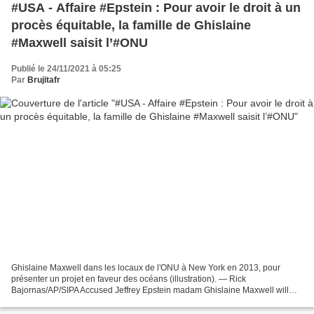
#USA - Affaire #Epstein : Pour avoir le droit à un
procès équitable, la famille de Ghislaine
#Maxwell saisit l’#ONU
Publié le 24/11/2021 à 05:25
Par
Brujitafr
Ghislaine Maxwell dans les locaux de l'ONU à New York en 2013, pour
présenter un projet en faveur des océans (illustration). — Rick
Bajornas/AP/SIPA Accused Jeffrey Epstein madam Ghislaine Maxwell will
stand trial in Manhattan federal court in a few months,...