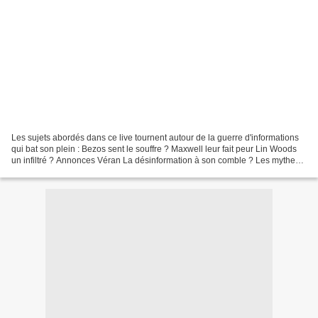
Les sujets abordés dans ce live tournent autour de la guerre d'informations
qui bat son plein : Bezos sent le souffre ? Maxwell leur fait peur Lin Woods
un infiltré ? Annonces Véran La désinformation à son comble ? Les mythes
du vaxxin Robert F. Kennedy...