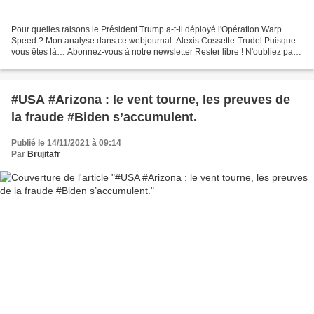
Pour quelles raisons le Président Trump a-t-il déployé l'Opération Warp
Speed ? Mon analyse dans ce webjournal. Alexis Cossette-Trudel Puisque
vous êtes là… Abonnez-vous à notre newsletter Rester libre ! N'oubliez pas
de partager. Je lis, j’aime, je...
#USA #Arizona : le vent tourne, les preuves de
la fraude #Biden s’accumulent.
Publié le 14/11/2021 à 09:14
Par
Brujitafr