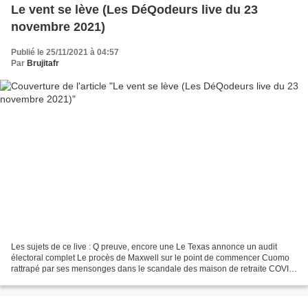
Le vent se lève (Les DéQodeurs live du 23
novembre 2021)
Publié le 25/11/2021 à 04:57
Par
Brujitafr
Les sujets de ce live : Q preuve, encore une Le Texas annonce un audit
électoral complet Le procès de Maxwell sur le point de commencer Cuomo
rattrapé par ses mensonges dans le scandale des maison de retraite COVID,
Vaxxin et dictature Enquête et Audition...