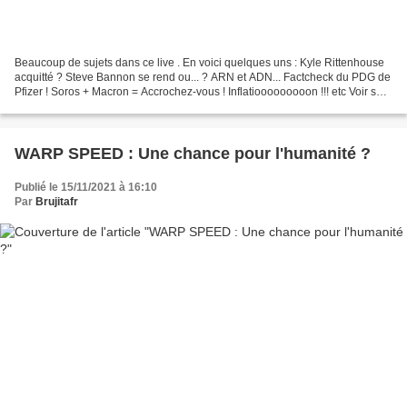
Beaucoup de sujets dans ce live . En voici quelques uns : Kyle Rittenhouse
acquitté ? Steve Bannon se rend ou... ? ARN et ADN... Factcheck du PDG de
Pfizer ! Soros + Macron = Accrochez-vous ! Inflatiooooooooon !!! etc Voir sur
le site - https://lesdeqodeurs.fr Un...
WARP SPEED : Une chance pour l'humanité ?
Publié le 15/11/2021 à 16:10
Par
Brujitafr