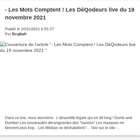
- Les Mots Comptent ! Les DéQodeurs live du 19
novembre 2021
Publié le 20/11/2021 à 05:37
Par
Brujitafr
Dans ce live, nous abordons : L'absurdité légale qui en dit long ! Dumb and
Dumber Les nouveautés dérangeantes des "vaxxins" Les masques ne
tiennent plus trop... Les Médias se déshabillent ! ... Voir sur le site -
https://lesdeqodeurs.fr Puisque vous...