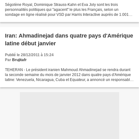
Ségolène Royal, Dominique Strauss-Kahn et Eva Joly sont les trois
personnalités politiques qui "agacent" le plus les Français, selon un
sondage en ligne réalisé pour VSD par Harris Interactive auprès de 1.001
personnes représentatives de la population...
Iran: Ahmadinejad dans quatre pays d'Amérique
latine début janvier
Publié le 28/12/2011 à 15:24
Par
Brujitafr
TEHERAN - Le président iranien Mahmoud Ahmadinejad se rendra durant
la seconde semaine du mois de janvier 2012 dans quatre pays d'Amérique
latine: Venezuela, Nicaragua, Cuba et Equateur, a annoncé un responsable
de la présidence, cité mercredi par l'agence...