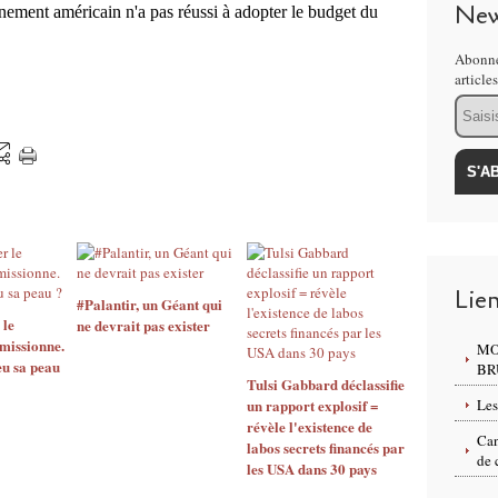
New
rnement américain n'a pas réussi à adopter le budget du
Abonne
article
Email
Lie
#Palantir, un Géant qui
 le
ne devrait pas exister
missionne.
MO
eu sa peau
BR
Tulsi Gabbard déclassifie
un rapport explosif =
Les
révèle l'existence de
Can
labos secrets financés par
de 
les USA dans 30 pays