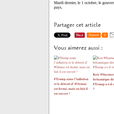
Mardi dernier, le 1 octobre, le gouve
pays.
Partager cet article
Repost
0
Vous aimerez aussi :
Keir #Starmer
#Trump aime l’inflation
britannique dé
et le détroit d’ #Ormuz
#Trump a-t-il 
est fermé, mais en fait il
?
est ouvert !