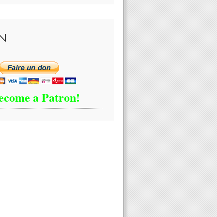
N
ecome a Patron!