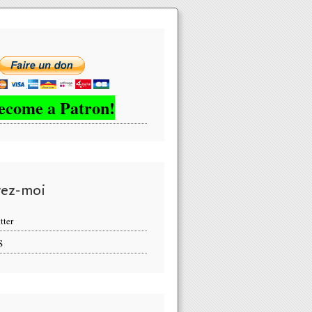
ecome a Patron!
vez-moi
tter
S