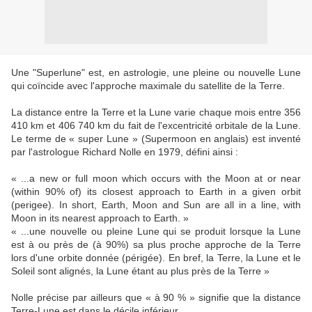
Une "Superlune" est, en astrologie, une pleine ou nouvelle Lune
qui coïncide avec l'approche maximale du satellite de la Terre.
La distance entre la Terre et la Lune varie chaque mois entre 356
410 km et 406 740 km du fait de l'excentricité orbitale de la Lune.
Le terme de « super Lune » (Supermoon en anglais) est inventé
par l'astrologue Richard Nolle en 1979, défini ainsi :
« ...a new or full moon which occurs with the Moon at or near
(within 90% of) its closest approach to Earth in a given orbit
(perigee). In short, Earth, Moon and Sun are all in a line, with
Moon in its nearest approach to Earth. »
« ...une nouvelle ou pleine Lune qui se produit lorsque la Lune
est à ou près de (à 90%) sa plus proche approche de la Terre
lors d'une orbite donnée (périgée). En bref, la Terre, la Lune et le
Soleil sont alignés, la Lune étant au plus près de la Terre »
Nolle précise par ailleurs que « à 90 % » signifie que la distance
Terre-Lune est dans le décile inférieur.