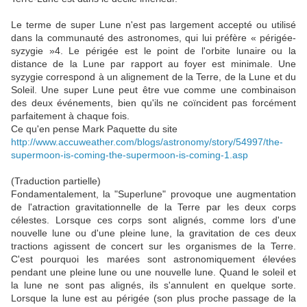
Le terme de super Lune n'est pas largement accepté ou utilisé
dans la communauté des astronomes, qui lui préfère « périgée-
syzygie »4. Le périgée est le point de l'orbite lunaire ou la
distance de la Lune par rapport au foyer est minimale. Une
syzygie correspond à un alignement de la Terre, de la Lune et du
Soleil. Une super Lune peut être vue comme une combinaison
des deux événements, bien qu'ils ne coïncident pas forcément
parfaitement à chaque fois.
Ce qu'en pense Mark Paquette du site
http://www.accuweather.com/blogs/astronomy/story/54997/the-
supermoon-is-coming-the-supermoon-is-coming-1.asp
(Traduction partielle)
Fondamentalement, la "Superlune" provoque une augmentation
de l'atraction gravitationnelle de la Terre par les deux corps
célestes. Lorsque ces corps sont alignés, comme lors d'une
nouvelle lune ou d'une pleine lune, la gravitation de ces deux
tractions agissent de concert sur les organismes de la Terre.
C'est pourquoi les marées sont astronomiquement élevées
pendant une pleine lune ou une nouvelle lune. Quand le soleil et
la lune ne sont pas alignés, ils s'annulent en quelque sorte.
Lorsque la lune est au périgée (son plus proche passage de la