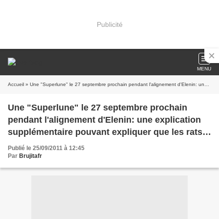
Publicité
MENU
Accueil
» Une "Superlune" le 27 septembre prochain pendant l'alignement d'Elenin: une explication supplémentaire pouvant expliquer que les rats semblent quitter le navire?
Une "Superlune" le 27 septembre prochain
pendant l'alignement d'Elenin: une explication
supplémentaire pouvant expliquer que les rats
semblent quitter le navire?
Publié le 25/09/2011 à 12:45
Par
Brujitafr