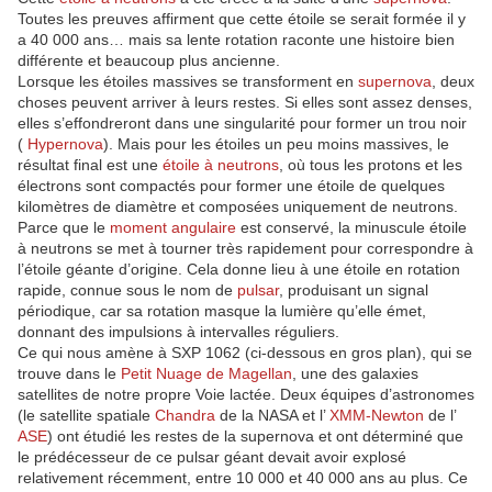
Toutes les preuves affirment que cette étoile se serait formée il y
a 40 000 ans… mais sa lente rotation raconte une histoire bien
différente et beaucoup plus ancienne.
Lorsque les étoiles massives se transforment en
supernova
, deux
choses peuvent arriver à leurs restes. Si elles sont assez denses,
elles s’effondreront dans une singularité pour former un trou noir
(
Hypernova
). Mais pour les étoiles un peu moins massives, le
résultat final est une
étoile à neutrons
, où tous les protons et les
électrons sont compactés pour former une étoile de quelques
kilomètres de diamètre et composées uniquement de neutrons.
Parce que le
moment angulaire
est conservé, la minuscule étoile
à neutrons se met à tourner très rapidement pour correspondre à
l’étoile géante d’origine. Cela donne lieu à une étoile en rotation
rapide, connue sous le nom de
pulsar
, produisant un signal
périodique, car sa rotation masque la lumière qu’elle émet,
donnant des impulsions à intervalles réguliers.
Ce qui nous amène à SXP 1062 (ci-dessous en gros plan), qui se
trouve dans le
Petit Nuage de Magellan
, une des galaxies
satellites de notre propre Voie lactée. Deux équipes d’astronomes
(le satellite spatiale
Chandra
de la NASA et l’
XMM-Newton
de l’
ASE
) ont étudié les restes de la supernova et ont déterminé que
le prédécesseur de ce pulsar géant devait avoir explosé
relativement récemment, entre 10 000 et 40 000 ans au plus. Ce