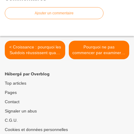
Ajouter un commentaire
< Croissance : pourquoi les
Pourquoi ne pas
Suédois réussissent quand
commencer par examiner la
toute l’Europe échoue ?
Lune pour tenter d’y trouver
des traces d’un passage
d’extraterrestres ? >
Hébergé par Overblog
Top articles
Pages
Contact
Signaler un abus
C.G.U.
Cookies et données personnelles