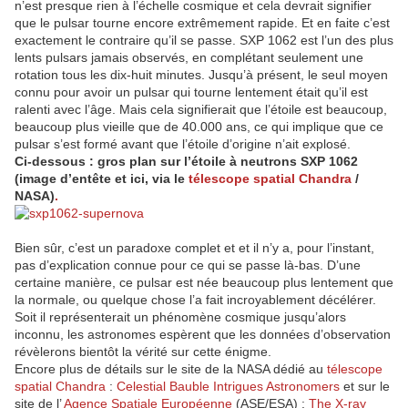
n’est presque rien à l’échelle cosmique et cela devrait signifier
que le pulsar tourne encore extrêmement rapide. Et en faite c’est
exactement le contraire qu’il se passe. SXP 1062 est l’un des plus
lents pulsars jamais observés, en complétant seulement une
rotation tous les dix-huit minutes. Jusqu’à présent, le seul moyen
connu pour avoir un pulsar qui tourne lentement était qu’il est
ralenti avec l’âge. Mais cela signifierait que l’étoile est beaucoup,
beaucoup plus vieille que de 40.000 ans, ce qui implique que ce
pulsar s’est formé avant que l’étoile d’origine n’ait explosé.
Ci-dessous : gros plan sur l’étoile à neutrons SXP 1062
(image d’entête et ici, via le
télescope spatial Chandra
/
NASA)
.
Bien sûr, c’est un paradoxe complet et et il n’y a, pour l’instant,
pas d’explication connue pour ce qui se passe là-bas. D’une
certaine manière, ce pulsar est née beaucoup plus lentement que
la normale, ou quelque chose l’a fait incroyablement décélérer.
Soit il représenterait un phénomène cosmique jusqu’alors
inconnu, les astronomes espèrent que les données d’observation
révèlerons bientôt la vérité sur cette énigme.
Encore plus de détails sur le site de la NASA dédié au
télescope
spatial Chandra
:
Celestial Bauble Intrigues Astronomers
et sur le
site de l’
Agence Spatiale Européenne
(ASE/ESA) :
The X-ray