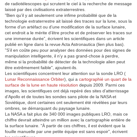
de radiotélescopes qui scrutent le ciel à la recherche de message
laissé par des civilisations extraterrestres.
"Bien qu’il y ait seulement une infime probabilité que de la
technologie extraterrestre ait laissé des traces sur la lune, sous la
forme d’un artéfact ou d’une modification de la surface lunaire,
cet endroit a le mérite d’être proche et de préserver les traces sur
une immense durée”, écrivent les scientifiques dans un article
publié en ligne dans la revue Acta Astronautica (lien plus bas).
”S’il en coûte peu pour analyser des données pour des signes de
manipulation intelligente, il n’y a pas grand-chose à perdre,
même si la probabilité de détecter de la technologie alien peut
être extrêmement faible", ajoutent-ils.
Les scientifiques concentrent leur attention sur la sonde LRO (
Lunar Reconnaissance Orbiter
), qui a
cartographié un quart de la
surface de la lune en haute résolution
depuis 2009. Parmi ces
images, les scientifiques ont déjà repéré des sites d’atterrissage
d’Apollo et de toutes les sondes sans pilote de la NASA et
Soviétique, dont certaines ont seulement été révélées par leurs
ombres, se démarquant du paysage lunaire.
La NASA a fait plus de 340 000 images publiques LRO, mais ce
chiffre devrait atteindre un million avec la cartographie entière de
la surface lunaire. "À partir de ces chiffres, il est évident que la
fouille manuelle par une petite équipe est sans espoir", écrivent