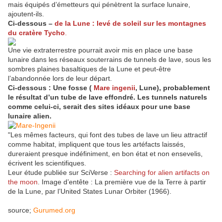
mais équipés d’émetteurs qui pénètrent la surface lunaire,
ajoutent-ils.
Ci-dessous –
de la Lune : levé de soleil sur les montagnes
du cratère Tycho
.
Une vie extraterrestre pourrait avoir mis en place une base
lunaire dans les réseaux souterrains de tunnels de lave, sous les
sombres plaines basaltiques de la Lune et peut-être
l’abandonnée lors de leur départ.
Ci-dessous : Une fosse (
Mare ingenii
, Lune), probablement
le résultat d’un tube de lave effondré. Les tunnels naturels
comme celui-ci, serait des sites idéaux pour une base
lunaire alien.
"Les mêmes facteurs, qui font des tubes de lave un lieu attractif
comme habitat, impliquent que tous les artéfacts laissés,
dureraient presque indéfiniment, en bon état et non ensevelis,
écrivent les scientifiques.
Leur étude publiée sur SciVerse :
Searching for alien artifacts on
the moon
. Image d’entête : La première vue de la Terre à partir
de la Lune, par l’United States Lunar Orbiter (1966).
source;
Gurumed.org