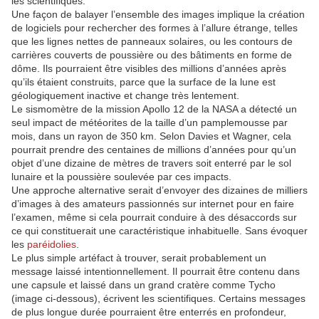
les scientifiques.
Une façon de balayer l’ensemble des images implique la création
de logiciels pour rechercher des formes à l’allure étrange, telles
que les lignes nettes de panneaux solaires, ou les contours de
carrières couverts de poussière ou des bâtiments en forme de
dôme. Ils pourraient être visibles des millions d’années après
qu’ils étaient construits, parce que la surface de la lune est
géologiquement inactive et change très lentement.
Le sismomètre de la mission Apollo 12 de la NASA a détecté un
seul impact de météorites de la taille d’un pamplemousse par
mois, dans un rayon de 350 km. Selon Davies et Wagner, cela
pourrait prendre des centaines de millions d’années pour qu’un
objet d’une dizaine de mètres de travers soit enterré par le sol
lunaire et la poussière soulevée par ces impacts.
Une approche alternative serait d’envoyer des dizaines de milliers
d’images à des amateurs passionnés sur internet pour en faire
l’examen, même si cela pourrait conduire à des désaccords sur
ce qui constituerait une caractéristique inhabituelle. Sans évoquer
les
paréidolies
.
Le plus simple artéfact à trouver, serait probablement un
message laissé intentionnellement. Il pourrait être contenu dans
une capsule et laissé dans un grand cratère comme Tycho
(image ci-dessous), écrivent les scientifiques. Certains messages
de plus longue durée pourraient être enterrés en profondeur,