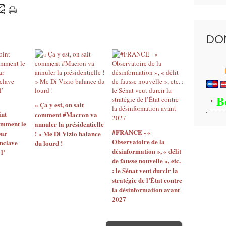
DO
B
« Ça y est, on sait
int
comment #Macron va
omment le
annuler la présidentielle
#FRANCE - «
par
! » Me Di Vizio balance
Observatoire de la
nclave
du lourd !
désinformation », « délit
l’
de fausse nouvelle », etc.
: le Sénat veut durcir la
stratégie de l’État contre
la désinformation avant
2027