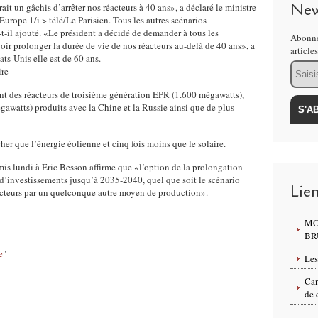
New
rait un gâchis d’arrêter nos réacteurs à 40 ans», a déclaré le ministre
rope 1/i > télé/Le Parisien. Tous les autres scénarios
t-il ajouté. «Le président a décidé de demander à tous les
Abonne
oir prolonger la durée de vie de nos réacteurs au-delà de 40 ans», a
article
ts-Unis elle est de 60 ans.
Email
ire
nt des réacteurs de troisième génération EPR (1.600 mégawatts),
watts) produits avec la Chine et la Russie ainsi que de plus
cher que l’énergie éolienne et cinq fois moins que le solaire.
mis lundi à Eric Besson affirme que «l’option de la prolongation
 d’investissements jusqu’à 2035-2040, quel que soit le scénario
Lie
éacteurs par un quelconque autre moyen de production».
MO
BR
e
"
Les
Can
de 