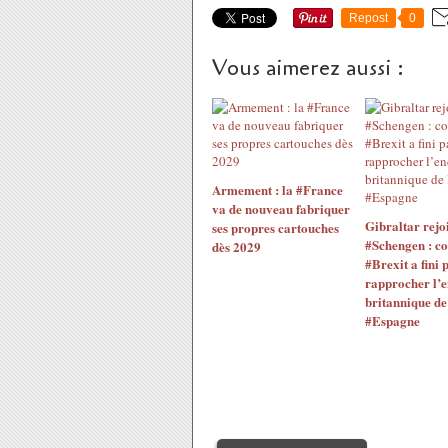
Repost
0
Vous aimerez aussi :
Armement : la #France
va de nouveau fabriquer
Gibraltar rejo
ses propres cartouches
#Schengen : c
dès 2029
#Brexit a fini 
rapprocher l’e
britannique de 
#Espagne