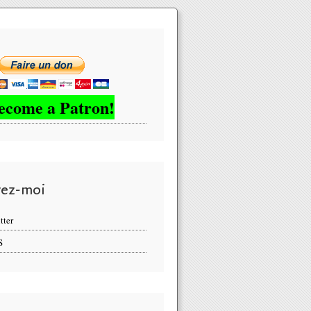
ecome a Patron!
vez-moi
tter
S