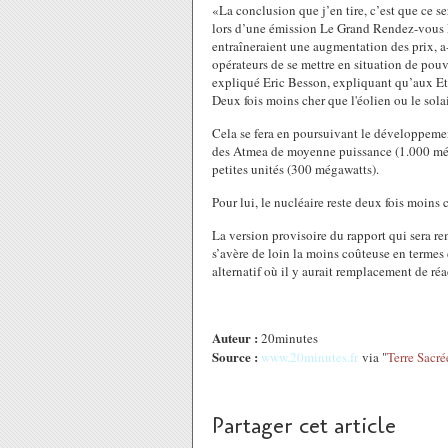
«La conclusion que j’en tire, c’est que ce se
lors d’une émission Le Grand Rendez-vous Eu
entraîneraient une augmentation des prix, a-
opérateurs de se mettre en situation de pouv
expliqué Eric Besson, expliquant qu’aux Eta
Deux fois moins cher que l'éolien ou le sola
Cela se fera en poursuivant le développeme
des Atmea de moyenne puissance (1.000 méga
petites unités (300 mégawatts).
Pour lui, le nucléaire reste deux fois moins 
La version provisoire du rapport qui sera re
s’avère de loin la moins coûteuse en termes
alternatif où il y aurait remplacement de r
Auteur :
20minutes
Source :
www.20minutes.fr
via "
Terre Sacré
Partager cet article