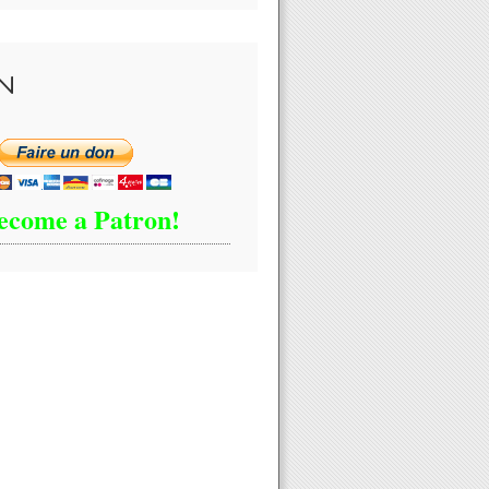
N
ecome a Patron!