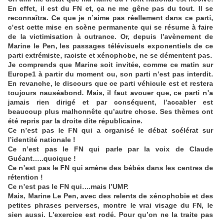
En effet, il est du FN et, ça ne me gêne pas du tout. Il se
reconnaîtra. Ce que je n’aime pas réellement dans ce parti,
c’est cette mise en scène permanente qui se résume à faire
de la victimisation à outrance. Or, depuis l’avènement de
Marine le Pen, les passages télévisuels exponentiels de ce
parti extrémiste, raciste et xénophobe, ne se démentent pas.
Je comprends que Marine soit invitée, comme ce matin sur
Europe1 à partir du moment ou, son parti n’est pas interdit.
En revanche, le discours que ce parti véhicule est et restera
toujours nauséabond. Mais, il faut avouer que, ce parti n’a
jamais rien dirigé et par conséquent, l’accabler est
beaucoup plus malhonnête qu’autre chose. Ses thèmes ont
été repris par la droite dite républicaine.
Ce n’est pas le FN qui a organisé le débat scélérat sur
l’identité nationale !
Ce n’est pas le FN qui parle par la voix de Claude
Guéant…..quoique !
Ce n’est pas le FN qui amène des bébés dans les centres de
rétention !
Ce n’est pas le FN qui….mais l’UMP.
Mais, Marine Le Pen, avec des relents de xénophobie et des
petites phrases perverses, montre le vrai visage du FN, le
sien aussi. L’exercice est rodé. Pour qu’on ne la traite pas