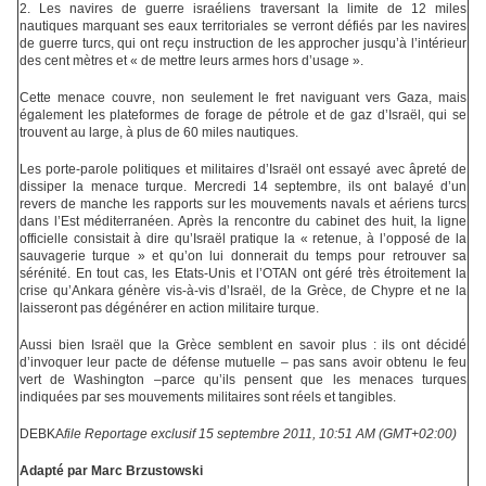
2. Les navires de guerre israéliens traversant la limite de 12 miles
nautiques marquant ses eaux territoriales se verront défiés par les navires
de guerre turcs, qui ont reçu instruction de les approcher jusqu’à l’intérieur
des cent mètres et « de mettre leurs armes hors d’usage ».
Cette menace couvre, non seulement le fret naviguant vers Gaza, mais
également les plateformes de forage de pétrole et de gaz d’Israël, qui se
trouvent au large, à plus de 60 miles nautiques.
Les porte-parole politiques et militaires d’Israël ont essayé avec âpreté de
dissiper la menace turque. Mercredi 14 septembre, ils ont balayé d’un
revers de manche les rapports sur les mouvements navals et aériens turcs
dans l’Est méditerranéen. Après la rencontre du cabinet des huit, la ligne
officielle consistait à dire qu’Israël pratique la « retenue, à l’opposé de la
sauvagerie turque » et qu’on lui donnerait du temps pour retrouver sa
sérénité. En tout cas, les Etats-Unis et l’OTAN ont géré très étroitement la
crise qu’Ankara génère vis-à-vis d’Israël, de la Grèce, de Chypre et ne la
laisseront pas dégénérer en action militaire turque.
Aussi bien Israël que la Grèce semblent en savoir plus : ils ont décidé
d’invoquer leur pacte de défense mutuelle – pas sans avoir obtenu le feu
vert de Washington –parce qu’ils pensent que les menaces turques
indiquées par ses mouvements militaires sont réels et tangibles.
DEBKA
file
Reportage exclusif
15 septembre 2011, 10:51 AM (GMT+02:00)
Adapté par Marc Brzustowski