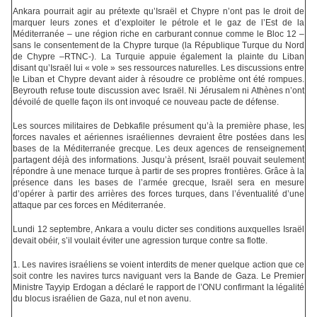
Ankara pourrait agir au prétexte qu’Israël et Chypre n’ont pas le droit de
marquer leurs zones et d’exploiter le pétrole et le gaz de l’Est de la
Méditerranée – une région riche en carburant connue comme le Bloc 12 –
sans le consentement de la Chypre turque (la République Turque du Nord
de Chypre –RTNC-). La Turquie appuie également la plainte du Liban
disant qu’Israël lui « vole » ses ressources naturelles. Les discussions entre
le Liban et Chypre devant aider à résoudre ce problème ont été rompues.
Beyrouth refuse toute discussion avec Israël. Ni Jérusalem ni Athènes n’ont
dévoilé de quelle façon ils ont invoqué ce nouveau pacte de défense.
Les sources militaires de Debkafile présument qu’à la première phase, les
forces navales et aériennes israéliennes devraient être postées dans les
bases de la Méditerranée grecque. Les deux agences de renseignement
partagent déjà des informations. Jusqu’à présent, Israël pouvait seulement
répondre à une menace turque à partir de ses propres frontières. Grâce à la
présence dans les bases de l’armée grecque, Israël sera en mesure
d’opérer à partir des arrières des forces turques, dans l’éventualité d’une
attaque par ces forces en Méditerranée.
Lundi 12 septembre, Ankara a voulu dicter ses conditions auxquelles Israël
devait obéir, s’il voulait éviter une agression turque contre sa flotte.
1. Les navires israéliens se voient interdits de mener quelque action que ce
soit contre les navires turcs naviguant vers la Bande de Gaza. Le Premier
Ministre Tayyip Erdogan a déclaré le rapport de l’ONU confirmant la légalité
du blocus israélien de Gaza, nul et non avenu.