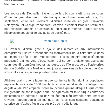
Méditerranée.
Les sources de Debkafile révèlent que la décision a été prise au cours
d’une longue discussion téléphonique nocturne, mercredi soir, 14
septembre, entre les Premiers Ministres israélien et grec, Binyamin
Netanyahou et George Papandreou et avec le cabinet israélien restreint à
huit ministres, appelé en session au sujet de la menace turque sur ses
réserves de pétrole et de gaz au large des côtes…
Le Premier Ministre grec a ajouté des remarques aux informations
enregistrées jusqu’à présent sur les mouvements de la flotte turque dans
les mers d’Egée et en Méditerranée. Il s’est montré particulièrement
préoccupé par les vols d’observation qui se sont brutalement accru, au
cours des 48 dernières heures, au-dessus de l’île grecque de Kastelorizo,
dans le Sud-Est de la Méditerranée, juste à deux kms de la côte turque. Ces
vols sont escortés par des jets de combat turcs.
Athènes craint une attaque turque contre cette île, dont la population
représente moins de 1000 habitants et une tentative de lui infliger des
dégâts ou de s’en emparer. Israël soupçonne qu’une attaque turque contre
l’île grecque ne soit le signal pour une agression militaire turque contre ses
plateformes de pétrole et de gaz, situées en Méditerranée entre Israël et
Chypre. Papandreou a affirmé que les Turcs sont capables d’attaques
surprise sur d’autres îles grecques près de la côte turque.