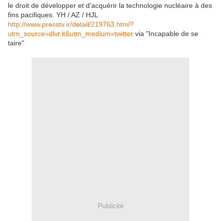
le droit de développer et d'acquérir la technologie nucléaire à des
fins pacifiques.
YH / AZ / HJL
http://www.presstv.ir/detail/219763.html?
utm_source=dlvr.it&utm_medium=twitter
via "Incapable de se
taire"
Publicité