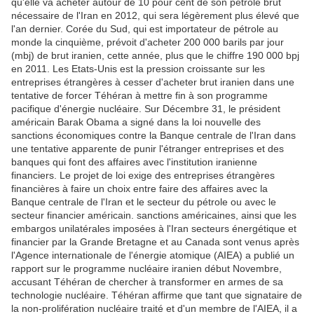
qu'elle va acheter autour de 10 pour cent de son pétrole brut
nécessaire de l'Iran en 2012, qui sera légèrement plus élevé que
l'an dernier.
Corée du Sud, qui est importateur de pétrole au
monde la cinquième, prévoit d'acheter 200 000 barils par jour
(mbj) de brut iranien, cette année, plus que le chiffre 190 000 bpj
en 2011.
Les Etats-Unis est la pression croissante sur les
entreprises étrangères à cesser d'acheter brut iranien dans une
tentative de forcer Téhéran à mettre fin à son programme
pacifique d'énergie nucléaire.
Sur Décembre 31, le président
américain Barak Obama a signé dans la loi nouvelle des
sanctions économiques contre la Banque centrale de l'Iran dans
une tentative apparente de punir l'étranger entreprises et des
banques qui font des affaires avec l'institution iranienne
financiers.
Le projet de loi exige des entreprises étrangères
financières à faire un choix entre faire des affaires avec la
Banque centrale de l'Iran et le secteur du pétrole ou avec le
secteur financier américain.
sanctions américaines, ainsi que les
embargos unilatérales imposées à l'Iran secteurs énergétique et
financier par la Grande Bretagne et au Canada sont venus après
l'Agence internationale de l'énergie atomique (AIEA) a publié un
rapport sur ​​le programme nucléaire iranien début Novembre,
accusant Téhéran de chercher à transformer en armes de sa
technologie nucléaire.
Téhéran affirme que tant que signataire de
la non-prolifération nucléaire traité et d'un membre de l'AIEA, il a