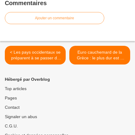
Commentaires
Ajouter un commentaire
< Les pays occidentaux se
Euro cauchemard de la
préparent à se passer du
Grèce : le plus dur est à
pétrole iranien
venir vu que les chiffres
sont plus mauvais que
jamais. >
Hébergé par Overblog
Top articles
Pages
Contact
Signaler un abus
C.G.U.