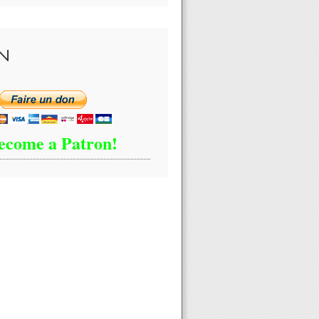
N
ecome a Patron!