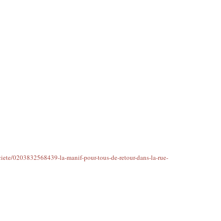
ociete/0203832568439-la-manif-pour-tous-de-retour-dans-la-rue-