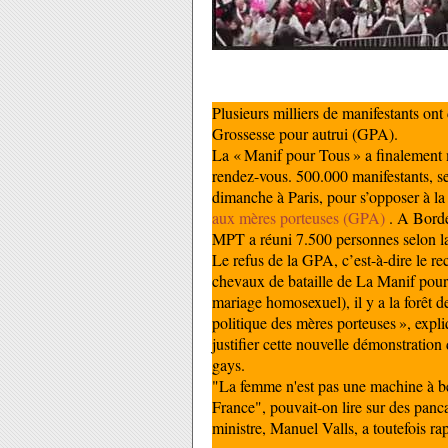
Plusieurs milliers de manifestants on
Grossesse pour autrui (GPA).
La « Manif pour Tous » a finalement
rendez-vous. 500.000 manifestants, sel
dimanche à Paris, pour s’opposer à l
aux mères porteuses (GPA)
. A Borde
MPT a réuni 7.500 personnes selon la 
Le refus de la GPA, c’est-à-dire le re
chevaux de bataille de La Manif pour t
mariage homosexuel), il y a la forêt 
politique des mères porteuses », expl
justifier cette nouvelle démonstration
gays.
"La femme n'est pas une machine à bé
France", pouvait-on lire sur des panca
ministre, Manuel Valls, a toutefois r