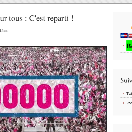
tous : C'est reparti !
4:15am
B
Sui
Twi
RS