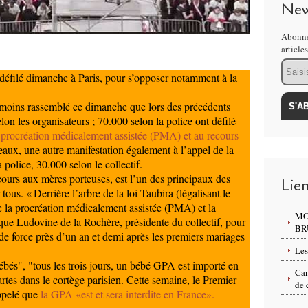
New
Abonne
article
Email
t défilé dimanche à Paris, pour s’opposer notamment à la
 moins rassemblé ce dimanche que lors des précédents
on les organisateurs ; 70.000 selon la police ont défilé
a
procréation médicalement assistée (PMA) et au recours
aux, une autre manifestation également à l’appel de la
police, 30.000 selon le collectif.
cours aux mères porteuses, est l’un des principaux des
Lie
ous. « Derrière l’arbre de la loi Taubira (légalisant le
de la procréation médicalement assistée (PMA) et la
MO
ique Ludovine de la Rochère, présidente du collectif, pour
BR
 de force près d’un an et demi après les premiers mariages
Les
bés", "tous les trois jours, un bébé GPA est importé en
Can
rtes dans le cortège parisien. Cette semaine, le Premier
de 
appelé que
la GPA «est et sera interdite en France».