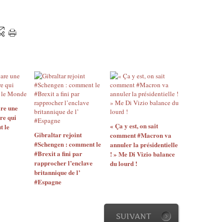
re une
re qui
« Ça y est, on sait
t le
Gibraltar rejoint
comment #Macron va
#Schengen : comment le
annuler la présidentielle
#Brexit a fini par
! » Me Di Vizio balance
rapprocher l’enclave
du lourd !
britannique de l’
#Espagne
SUIVANT