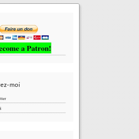
ecome a Patron!
vez-moi
tter
S