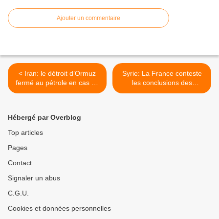
Ajouter un commentaire
< Iran: le détroit d’Ormuz
Syrie: La France conteste
fermé au pétrole en cas de
les conclusions des
nouvelles sanctions= Màj à
observateurs de la Ligue
14h15
arabe >
Hébergé par Overblog
Top articles
Pages
Contact
Signaler un abus
C.G.U.
Cookies et données personnelles