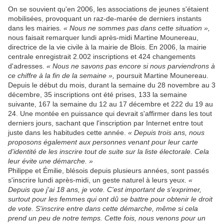
On se souvient qu'en 2006, les associations de jeunes s'étaient
mobilisées, provoquant un raz-de-marée de derniers instants
dans les mairies.
« Nous ne sommes pas dans cette situation »,
nous faisait remarquer lundi après-midi Martine Mounereau,
directrice de la vie civile à la mairie de Blois. En 2006, la mairie
centrale enregistrait 2.002 inscriptions et 424 changements
d'adresses.
« Nous ne savons pas encore si nous parviendrons à
ce chiffre à la fin de la semaine »,
poursuit Martine Mounereau.
Depuis le début du mois, durant la semaine du 28 novembre au 3
décembre, 35 inscriptions ont été prises, 133 la semaine
suivante, 167 la semaine du 12 au 17 décembre et 222 du 19 au
24. Une montée en puissance qui devrait s'affirmer dans les tout
derniers jours, sachant que l'inscription par Internet entre tout
juste dans les habitudes cette année.
« Depuis trois ans, nous
proposons également aux personnes venant pour leur carte
d'identité de les inscrire tout de suite sur la liste électorale. Cela
leur évite une démarche. »
Philippe et Émilie, blésois depuis plusieurs années, sont passés
s'inscrire lundi après-midi, un geste naturel à leurs yeux.
«
Depuis que j'ai 18 ans, je vote. C'est important de s'exprimer,
surtout pour les femmes qui ont dû se battre pour obtenir le droit
de vote. S'inscrire entre dans cette démarche, même si cela
prend un peu de notre temps. Cette fois, nous venons pour un