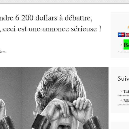
ndre 6 200 dollars à débattre,
, ceci est une annonce sérieuse !
B
26am
Sui
Twi
RS