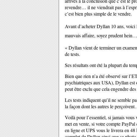
arrivés à la conclusion que c’est le pro
revendre… il ne viendrait pas à l’es
c’est bien plus simple de le vendre.
Avant d’acheter Dyllan 10 ans, voici 
mauvais affaire, soyez prudent hein…
« Dyllan vient de terminer un exame
de tests.
Ses résultats ont été la plupart du te
Bien que rien n’a été observé sur l’E
psychiatriques aux USA), Dyllan est or
peut être exclu que cela engendre des
Les tests indiquent qu’il ne semble p
la façon dont les autres le perçoiven
Voilà pour l’essentiel, si jamais vous
met en vente, si votre compte PayPal 
en ligne et UPS vous le livrera en 48 h
complet de Dyllan ainsi que sa photo