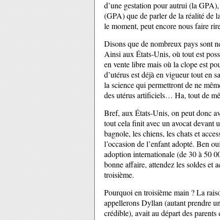
d’une gestation pour autrui (la GPA),
(GPA) que de parler de la réalité de l
le moment, peut encore nous faire rire
Disons que de nombreux pays sont ne
Ainsi aux États-Unis, où tout est poss
en vente libre mais où la clope est po
d’utérus est déjà en vigueur tout en 
la science qui permettront de ne même 
des utérus artificiels… Ha, tout de 
Bref, aux États-Unis, on peut donc 
tout cela finit avec un avocat devant
bagnole, les chiens, les chats et acce
l’occasion de l’enfant adopté. Ben ou
adoption internationale (de 30 à 50 00
bonne affaire, attendez les soldes et
troisième.
Pourquoi en troisième main ? La raiso
appellerons Dyllan (autant prendre un c
crédible), avait au départ des parents 