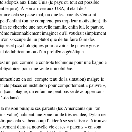
té adoptés aux États-Unis (le pays où tout est possible
nt le pire). À son arrivée aux USA, il était déjà
me cela se passe mal, ou que les parents s’en sont
ype d’enfant (on ne comprend pas trop leur motivation), ils
an se cherche une nouvelle famille, enfin lui, le pauvre,
t même raisonnablement imaginer qu’il voudrait simplement
qu’on s’occupe de lui plutôt que de lui faire faire des
riques et psychologiques pour savoir si le pauvre gosse
faut de fabrication ou d’un problème génétique…
 c’est un peu comme le contrôle technique pour une bagnole
obligatoires pour une vente immobilière.
 miraculeux en soi, compte tenu de la situation) malgré le
ent été placés en institution pour comportement « pauvre »,
d (sans blague, un enfant ne peut pas se développer sans
là-dedans).
 à la maison puisque ses parents (les Américains qui l’on
ins-value) habitent une zone rurale très reculée, Dylan ne
ûr que cela va beaucoup l’aider à se socialiser et à trouver
ssivement dans sa nouvelle vie et ses « parents » en sont