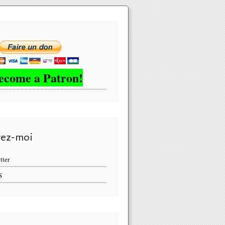
ecome a Patron!
vez-moi
tter
S