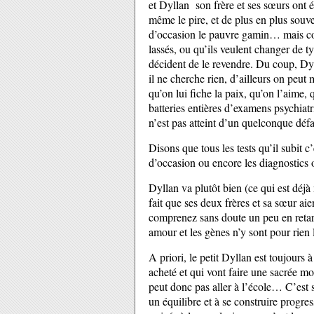
et Dyllan son frère et ses sœurs ont é
même le pire, et de plus en plus souve
d’occasion le pauvre gamin… mais com
lassés, ou qu’ils veulent changer de t
décident de le revendre. Du coup, Dyll
il ne cherche rien, d’ailleurs on peu
qu’on lui fiche la paix, qu’on l’aime, 
batteries entières d’examens psychiat
n’est pas atteint d’un quelconque dé
Disons que tous les tests qu’il subit
d’occasion ou encore les diagnostics 
Dyllan va plutôt bien (ce qui est déjà
fait que ses deux frères et sa sœur ai
comprenez sans doute un peu en retar
amour et les gènes n’y sont pour rien 
A priori, le petit Dyllan est toujours
acheté et qui vont faire une sacrée mo
peut donc pas aller à l’école… C’est s
un équilibre et à se construire progre