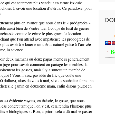
 ce qui est nettement plus vendeur en terme lexicale
a chose, à savoir une location d’utérus. Ce paradoxe, pour
.
DO
ttement plus en avance que nous dans le « prôôgrèèès ».
ible aussi bien de s’entre-tuer à coups de fusil de guerre
urchassée comme le crime le plus grave, la location
sachant que l’on attend avec impatience les prôôôgrèès de
plus avoir à « louer » un utérus naturel grâce à l’arrivée
même, la science…
B
avoir deux mamans ou deux papas même si généralement
 un juge pour savoir comment on partage les meubles, la
ssoirement les gosses, mais il y a surtout un marché de
i quoi ! Vous n’avez pas idée du fric que coûte une
0 dollars), alors de vous à moi, si vous souhaitez faire une
 achetez le gamin en deuxième main, enfin disons plutôt en
n est évidente voyons, en théorie, le gosse, que nous
as concret tant que l’on y est, cela rendra l’histoire plus
dits « biologiques ». Bon, a priori, cela a dû mal se passer