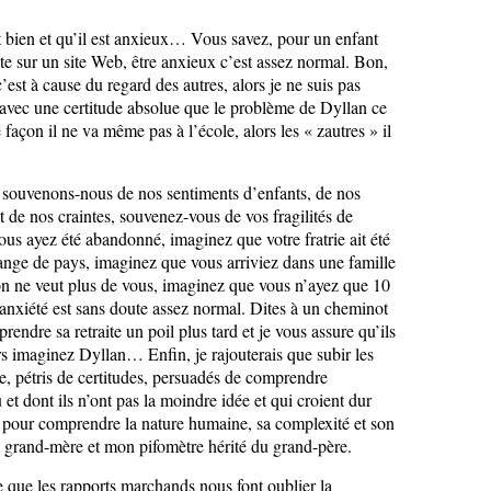
t bien et qu’il est anxieux… Vous savez, pour un enfant
e sur un site Web, être anxieux c’est assez normal. Bon,
’est à cause du regard des autres, alors je ne suis pas
 avec une certitude absolue que le problème de Dyllan ce
e façon il ne va même pas à l’école, alors les « zautres » il
 souvenons-nous de nos sentiments d’enfants, de nos
 de nos craintes, souvenez-vous de vos fragilités de
us ayez été abandonné, imaginez que votre fratrie ait été
ange de pays, imaginez que vous arriviez dans une famille
on ne veut plus de vous, imaginez que vous n’ayez que 10
nxiété est sans doute assez normal. Dites à un cheminot
rendre sa retraite un poil plus tard et je vous assure qu’ils
rs imaginez Dyllan… Enfin, je rajouterais que subir les
, pétris de certitudes, persuadés de comprendre
 et dont ils n’ont pas la moindre idée et qui croient dur
s pour comprendre la nature humaine, sa complexité et son
a grand-mère et mon pifomètre hérité du grand-père.
e que les rapports marchands nous font oublier la