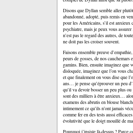
Disons que Dyllan semble aller plutô
abandonné, adopté, puis remis en vent
pour les Américains, s’il est anxieux c
psychiatre, mais je peux vous assurer
n’est pas le regard des autres, de tout
ne doit pas les croiser souvent.
Faisons ensemble preuve d’empathie,
peurs de gosses, de nos cauchemars et
gamins. Bien, ensuite imaginez que vo
disloquée, imaginez que l’on vous ch
et que finalement on vous dise que l’
ans… je pense qu’éprouver un peu d’a
qu’il va devoir bosser un peu plus ou p
sont des milliers à être anxieux… alo
examens des abrutis en blouse blanche
intimement ce qu’ils n’ont jamais vécu
comme fer en des tests aussi efficace
évolutivité que le doigt mouillé de m
Pourquoi j’insiste là-dessus ? Parce c