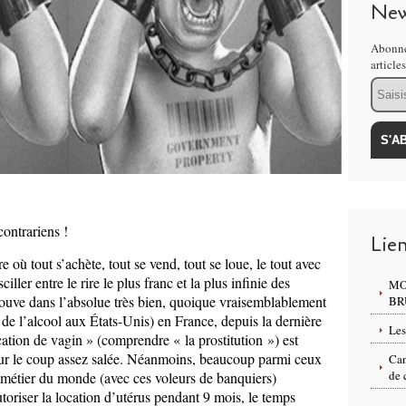
New
Abonne
article
Email
ontrariens !
Lie
où tout s’achète, tout se vend, tout se loue, le tout avec
ller entre le rire le plus franc et la plus infinie des
MO
trouve dans l’absolue très bien, quoique vraisemblablement
BR
n de l’alcool aux États-Unis) en France, depuis la dernière
Les
cation de vagin » (comprendre « la prostitution ») est
our le coup assez salée. Néanmoins, beaucoup parmi ceux
Can
de 
ux métier du monde (avec ces voleurs de banquiers)
toriser la location d’utérus pendant 9 mois, le temps