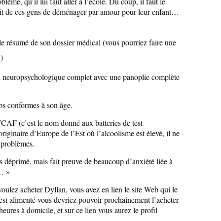
blème, qu’il lui faut aller à l’école. Du coup, il faut le
prit de ces gens de déménager par amour pour leur enfant…
le résumé de son dossier médical (vous pourriez faire une
)
n neuropsychologique complet avec une panoplie complète
mps conformes à son âge.
TCAF (c’est le nom donné aux batteries de test
iginaire d’Europe de l’Est où l’alcoolisme est élevé, il ne
 problèmes.
as déprimé, mais fait preuve de beaucoup d’anxiété liée à
t… »
 voulez acheter Dyllan, vous avez en lien le site Web qui le
est alimenté vous devriez pouvoir prochainement l’acheter
eures à domicile, et sur ce lien vous aurez le profil
.