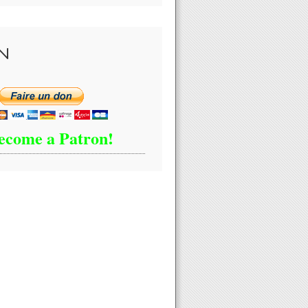
N
ecome a Patron!