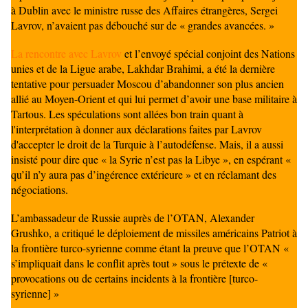
à Dublin avec le ministre russe des Affaires étrangères, Sergei
Lavrov, n’avaient pas débouché sur de « grandes avancées. »
La rencontre avec Lavrov
et l’envoyé spécial conjoint des Nations
unies et de la Ligue arabe, Lakhdar Brahimi, a été la dernière
tentative pour persuader Moscou d’abandonner son plus ancien
allié au Moyen-Orient et qui lui permet d’avoir une base militaire à
Tartous. Les spéculations sont allées bon train quant à
l'interprétation à donner aux déclarations faites par Lavrov
d'accepter le droit de la Turquie à l’autodéfense. Mais, il a aussi
insisté pour dire que « la Syrie n’est pas la Libye », en espérant «
qu’il n’y aura pas d’ingérence extérieure » et en réclamant des
négociations.
L’ambassadeur de Russie auprès de l’OTAN, Alexander
Grushko, a critiqué le déploiement de missiles américains Patriot à
la frontière turco-syrienne comme étant la preuve que l’OTAN «
s’impliquait dans le conflit après tout » sous le prétexte de «
provocations ou de certains incidents à la frontière [turco-
syrienne] »