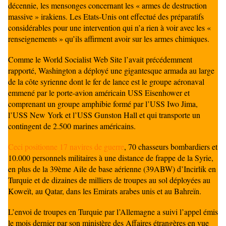
décennie, les mensonges concernant les « armes de destruction
massive » irakiens. Les Etats-Unis ont effectué des préparatifs
considérables pour une intervention qui n’a rien à voir avec les «
renseignements » qu’ils affirment avoir sur les armes chimiques.
Comme le World Socialist Web Site l’avait précédemment
rapporté, Washington a déployé une gigantesque armada au large
de la côte syrienne dont le fer de lance est le groupe aéronaval
emmené par le porte-avion américain USS Eisenhower et
comprenant un groupe amphibie formé par l’USS Iwo Jima,
l’USS New York et l’USS Gunston Hall et qui transporte un
contingent de 2.500 marines américains.
Ceci positionne 17 navires de guerre
, 70 chasseurs bombardiers et
10.000 personnels militaires à une distance de frappe de la Syrie,
en plus de la 39ème Aile de base aérienne (39ABW) d’Incirlik en
Turquie et de dizaines de milliers de troupes au sol déployées au
Koweït, au Qatar, dans les Emirats arabes unis et au Bahreïn.
L’envoi de troupes en Turquie par l’Allemagne a suivi l’appel émis
le mois dernier par son ministère des Affaires étrangères en vue