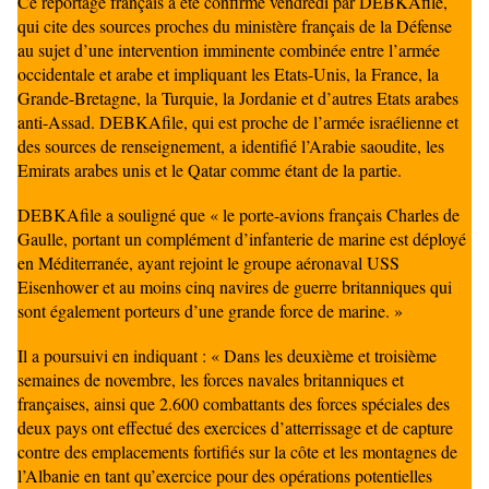
Ce reportage français a été confirmé vendredi par DEBKAfile,
qui cite des sources proches du ministère français de la Défense
au sujet d’une intervention imminente combinée entre l’armée
occidentale et arabe et impliquant les Etats-Unis, la France, la
Grande-Bretagne, la Turquie, la Jordanie et d’autres Etats arabes
anti-Assad. DEBKAfile, qui est proche de l’armée israélienne et
des sources de renseignement, a identifié l’Arabie saoudite, les
Emirats arabes unis et le Qatar comme étant de la partie.
DEBKAfile a souligné que « le porte-avions français Charles de
Gaulle, portant un complément d’infanterie de marine est déployé
en Méditerranée, ayant rejoint le groupe aéronaval USS
Eisenhower et au moins cinq navires de guerre britanniques qui
sont également porteurs d’une grande force de marine. »
Il a poursuivi en indiquant : « Dans les deuxième et troisième
semaines de novembre, les forces navales britanniques et
françaises, ainsi que 2.600 combattants des forces spéciales des
deux pays ont effectué des exercices d’atterrissage et de capture
contre des emplacements fortifiés sur la côte et les montagnes de
l’Albanie en tant qu’exercice pour des opérations potentielles