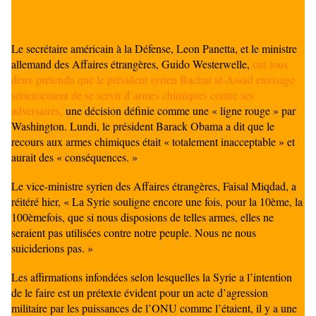
Le secrétaire américain à la Défense, Leon Panetta, et le ministre
allemand des Affaires étrangères, Guido Westerwelle,
ont tous
deux prétendu que le président syrien Bachar al-Assad envisage
sérieusement de se servir d’armes chimiques contre ses
adversaires,
une décision définie comme une « ligne rouge » par
Washington. Lundi, le président Barack Obama a dit que le
recours aux armes chimiques était « totalement inacceptable » et
aurait des « conséquences. »
Le vice-ministre syrien des Affaires étrangères, Faisal Miqdad, a
réitéré hier, « La Syrie souligne encore une fois, pour la 10ème, la
100èmefois, que si nous disposions de telles armes, elles ne
seraient pas utilisées contre notre peuple. Nous ne nous
suiciderions pas. »
Les affirmations infondées selon lesquelles la Syrie a l’intention
de le faire est un prétexte évident pour un acte d’agression
militaire par les puissances de l’ONU comme l’étaient, il y a une