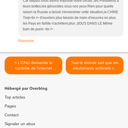
Car depuis nous avons impossé notre Dictas ,les Présidents à
leurs bottes,les génocides sous nos yeux Rien pour quelle
raison la Russie a laissé s'envenimer cette situation,la CHINE
Trop<br /> d'ouvriers plus besoin de main-d'oeuvres en plus
les Pays en faillite n'achètent plus ,(tOUS DANS LE Même
bain de purin <br />
Répondre
< L’ONU demande le
Tout le monde sait que les
contrôle de l’internet
édulcorants artificiels ne
mondial
sont pas bons pour nous,
alors pourquoi continue-t-
on à en ingérer ? >
Hébergé par Overblog
Top articles
Pages
Contact
Signaler un abus