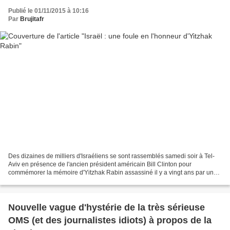
Publié le 01/11/2015 à 10:16
Par
Brujitafr
Des dizaines de milliers d'Israéliens se sont rassemblés samedi soir à Tel-
Aviv en présence de l'ancien président américain Bill Clinton pour
commémorer la mémoire d'Yitzhak Rabin assassiné il y a vingt ans par un
extrémiste de droite. Entre 50.000 et...
Nouvelle vague d'hystérie de la très sérieuse
OMS (et des journalistes idiots) à propos de la