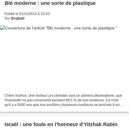
Blé moderne : une sorte de plastique
Publié le 01/11/2015 à 10:53
Par
Brujitafr
Chère lectrice, cher lecteur Les céréales sont un aliment ultramoderne, que
l'humanité n'a pas consommé pendant 99,5 % de son existence. Ce n'est
qu'il y a 5000 ans que nos ancêtres chasseurs-cueilleurs se sont mis à en
cultiver massivement, alors que...
Israël : une foule en l'honneur d'Yitzhak Rabin