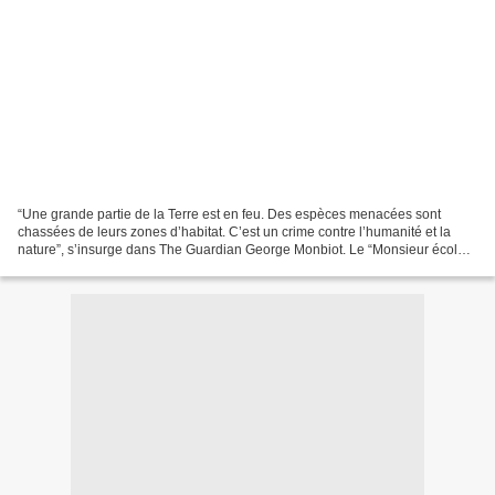
“Une grande partie de la Terre est en feu. Des espèces menacées sont
chassées de leurs zones d’habitat. C’est un crime contre l’humanité et la
nature”, s’insurge dans The Guardian George Monbiot. Le “Monsieur écolo”
du quotidien britannique est consterné...