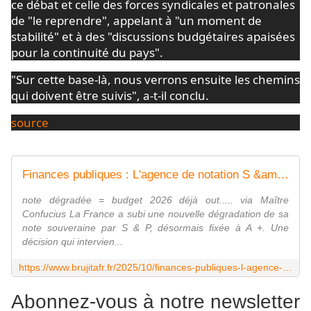
ce débat et celle des forces syndicales et patronales
de "le reprendre", appelant à "un moment de
stabilité" et à des "discussions budgétaires apaisées
pour la continuité du pays".
"Sur cette base-là, nous verrons ensuite les chemins
qui doivent être suivis", a-t-il conclu.
source
Finances publiques : L'agence de notation S &amp; P dégrade la note de la #France de AA- à A + - MOINS de BIENS PLUS de LIENS
note dégradée = budget 2026 déjà out..... via Maître
Confucius La France a subi une nouvelle dégradation de sa
note souveraine par S & P, désormais fixée à A +. Une
décision qui intervien...
https://www.brujitafr.fr/2025/10/finances-publiques-l-agence-de-notation-s-p-degrade-la-note-de-la-france-de-aa-a-a.html
Abonnez-vous à notre newsletter