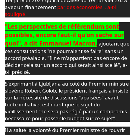
1er janvier 2027 qu'il a décalée au 1er janvier 2028
avec un financement
par des économies", a-t-il
souligné.
"Les perspectives de référendum sont
possibles, encore faut-il qu'on sache sur
quoi", a dit Emmanuel Macron,
ajoutant que
ces consultations "ne pourraient se faire" sans un
accord préalable. "Il ne m'appartient pas encore de
décider cela sur un accord qui serait ainsi scellé", a-
t-il précisé.
S'exprimant à Ljubljana au côté du Premier ministre
slovène Robert Golob, le président français a insisté
sur la nécessité de discussions "apaisées" avant
toute initiative, estimant que le sujet du
vieillissement "ne sera pas réglé par un compromis
nécessaire pour passer le budget sur ce sujet".
Il a salué la volonté du Premier ministre de rouvrir