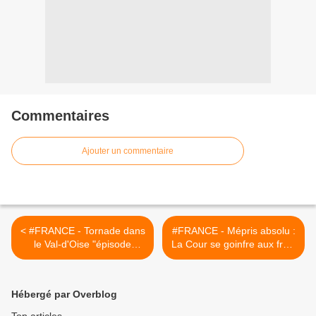
Commentaires
Ajouter un commentaire
< #FRANCE - Tornade dans
#FRANCE - Mépris absolu :
le Val-d'Oise "épisode
La Cour se goinfre aux frais
apocalyptique": fait un mort
des manants >
et quatre blessés graves
Hébergé par Overblog