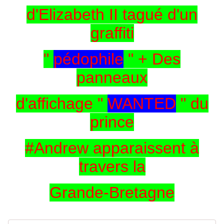
d'Elizabeth II tagué d'un
graffiti
"
pédophile
" + Des
panneaux
d'affichage "
WANTED
" du
prince
#Andrew apparaissent à
travers la
Grande-Bretagne