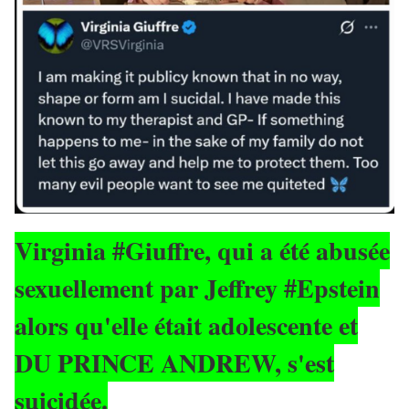
Virginia #Giuffre, qui a été abusée
sexuellement par Jeffrey #Epstein
alors qu'elle était adolescente et
DU PRINCE ANDREW, s'est
suicidée.