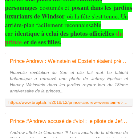
personnages
posant dans les jardins
costumés et
luxuriants de Windsor
où la fête s'est tenue. Un
arrière-plan facilement reconnaissable
identique à celui des photos officielles
du
car
prince
et de ses filles.
Prince Andrew : Weinstein et Epstein étaient présents au 18ème anniversaire de sa fille Beatrice - MOINS de BIENS PLUS de LIENS
Nouvelle révélation du Sun et elle fait mal. Le tabloïd
britannique a retrouvé une photo de Jeffrey Epstein et
Harvey Weinstein dans les jardins royaux lors du 18ème
anniversaire de la princes...
https://www.brujitafr.fr/2019/12/prince-andrew-weinstein-et-epstein-etaient-presents-au-18eme-anniversaire-de-sa-fille-beatrice.html
Prince #Andrew accusé de #viol : le pilote de Jeffrey #Epstein témoigne, et ça ne va pas arranger ses affaires - MOINS de BIENS PLUS de LIENS
Andrew affole la Couronne !!! Les avocats de la défense de