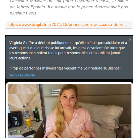
Ghislaine Maxwell ont fait parlé Lawrence Visoski, le pilote
de Jeffrey Epstein. Il a avoué que le prince Andrew avait pris
plusieurs vols
https://www.brujitafr.fr/2021/12/prince-andrew-accuse-de-viol-le-pilote-de-jeffrey-epstein-temoigne-et-ca-ne-va-pas-arranger-ses-affaires.html