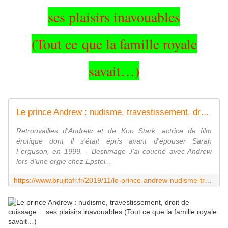
ses plaisirs inavouables
(Tout ce
que la famille royale
savait…)
Le prince Andrew : nudisme, travestissement, droit de cuissage... ses plaisirs inavouables (Tout ce que la famille royale savait...) - MOINS de BIENS PLUS de LIENS
Retrouvailles d'Andrew et de Koo Stark, actrice de film
érotique dont il s'était épris avant d'épouser Sarah
Ferguson, en 1999. - Bestimage J'ai couché avec Andrew
lors d'une orgie chez Epstei...
https://www.brujitafr.fr/2019/11/le-prince-andrew-nudisme-travestissement-droit-de-cuissage-ses-plaisirs-inavouables-tout-ce-que-la-famille-royale-savait.html