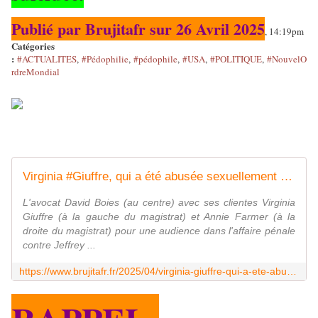
Publié par Brujitafr sur 26 Avril 2025
, 14:19pm
Catégories
:
#ACTUALITES
,
#Pédophilie
,
#pédophile
,
#USA
,
#POLITIQUE
,
#NouvelO
rdreMondial
Virginia #Giuffre, qui a été abusée sexuellement par Jeffrey #Epstein alors qu'elle était adolescente et DU PRINCE ANDREW, s'est suicidée. - MOINS de BIENS PLUS de LIENS
L'avocat David Boies (au centre) avec ses clientes Virginia
Giuffre (à la gauche du magistrat) et Annie Farmer (à la
droite du magistrat) pour une audience dans l'affaire pénale
contre Jeffrey ...
https://www.brujitafr.fr/2025/04/virginia-giuffre-qui-a-ete-abusee-sexuellement-par-jeffrey-epstein-alors-qu-elle-etait-adolescente-et-du-prince-andrew-s-est-suicidee.html