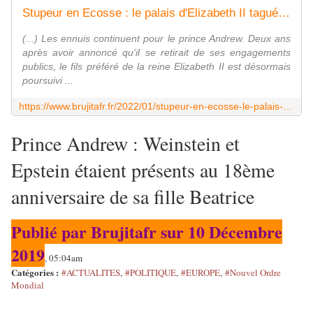
Stupeur en Ecosse : le palais d'Elizabeth II tagué d'un graffiti " pédophile " + Des panneaux d'affichage " WANTED " du prince #Andrew apparaissent à travers la Grande-Bretagne - MOINS de BIENS PLUS de LIENS
(...) Les ennuis continuent pour le prince Andrew. Deux ans
après avoir annoncé qu'il se retirait de ses engagements
publics, le fils préféré de la reine Elizabeth II est désormais
poursuivi ...
https://www.brujitafr.fr/2022/01/stupeur-en-ecosse-le-palais-d-elizabeth-ii-tague-d-un-graffiti-pedophile-des-panneaux-d-affichage-wanted-du-prince-andrew-apparaisse
Prince Andrew : Weinstein et
Epstein étaient présents au 18ème
anniversaire de sa fille Beatrice
Publié par Brujitafr sur 10 Décembre
2019
, 05:04am
Catégories :
#ACTUALITES
,
#POLITIQUE
,
#EUROPE
,
#Nouvel Ordre
Mondial