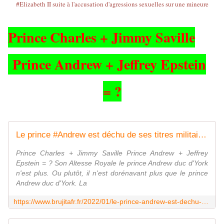
Prince Charles + Jimmy Saville
Prince Andrew + Jeffrey Epstein
= ?
Le prince #Andrew est déchu de ses titres militaires, de ses patronages et de son statut d'" Altesse Royale " = décision, prise par sa mère, la reine #Elizabeth II suite à l'accusation d'agressions sexuelles sur une mineure - MOINS de BIENS PLUS de LIENS
Prince Charles + Jimmy Saville Prince Andrew + Jeffrey
Epstein = ? Son Altesse Royale le prince Andrew duc d'York
n'est plus. Ou plutôt, il n'est dorénavant plus que le prince
Andrew duc d'York. La
https://www.brujitafr.fr/2022/01/le-prince-andrew-est-dechu-de-ses-titres-militaires-de-ses-patronages-et-de-son-statut-d-altesse-royale-decision-prise-par-sa-mere-l