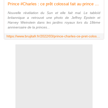
Prince #Charles : ce prêt colossal fait au prince #Andrew pour qu'il paye son accusatrice - MOINS de BIENS PLUS de LIENS
Nouvelle révélation du Sun et elle fait mal. Le tabloïd
britannique a retrouvé une photo de Jeffrey Epstein et
Harvey Weinstein dans les jardins royaux lors du 18ème
anniversaire de la princes...
https://www.brujitafr.fr/2022/03/prince-charles-ce-pret-colossal-fait-au-prince-andrew-pour-qu-il-paye-son-accusatrice.html