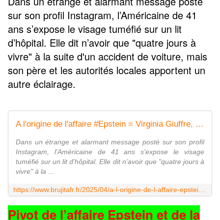
Dans un étrange et alarmant message posté
sur son profil Instagram, l’Américaine de 41
ans s’expose le visage tuméfié sur un lit
d’hôpital. Elle dit n’avoir que "quatre jours à
vivre" à la suite d'un accident de voiture, mais
son père et les autorités locales apportent un
autre éclairage.
A l'origine de l'affaire #Epstein = Virginia Giuffre, l'accusatrice du prince #Andrew, se dit entre la vie et la mort - MOINS de BIENS PLUS de LIENS
Dans un étrange et alarmant message posté sur son profil
Instagram, l'Américaine de 41 ans s'expose le visage
tuméfié sur un lit d'hôpital. Elle dit n'avoir que "quatre jours à
vivre" à la ...
https://www.brujitafr.fr/2025/04/a-l-origine-de-l-affaire-epstein-virginia-giuffre-l-accusatrice-du-prince-andrew-se-dit-entre-la-vie-et-la-mort.html
Pivot de l’affaire Epstein et de la