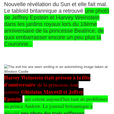
Nouvelle révélation du Sun et elle fait mal.
Le tabloïd britannique a retrouvé
une photo
de Jeffrey Epstein et Harvey Weinstein
dans les jardins royaux lors du 18ème
anniversaire de la princesse Beatrice, de
quoi embarrasser encore un peu plus la
Couronne...
Harvey Weinstein était présent à la fête
d'anniversaire
de la princesse, tout
Ghislaine Maxwell et Jeffrey
comme
Epstein
qui créent aujourd'hui tant de problèmes
-
au prince Andrew. Le journal britannique a
une photo des trois sulfureux
dévoilé