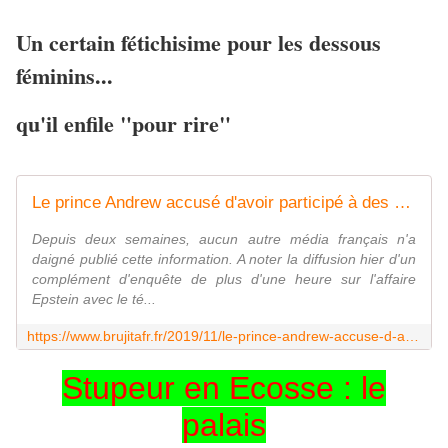
Un certain fétichisime pour les dessous
féminins...
qu'il enfile "pour rire"
Le prince Andrew accusé d'avoir participé à des orgies avec des mineures : de nouvelles révélations explosives - MOINS de BIENS PLUS de LIENS
Depuis deux semaines, aucun autre média français n'a
daigné publié cette information. A noter la diffusion hier d'un
complément d'enquête de plus d'une heure sur l'affaire
Epstein avec le té...
https://www.brujitafr.fr/2019/11/le-prince-andrew-accuse-d-avoir-participe-a-des-orgies-avec-des-mineures-de-nouvelles-revelations-explosives.html
Stupeur en Ecosse : le
palais