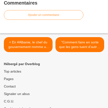
Commentaires
Ajouter un commentaire
< En #Albanie, le chef du
"Comment faire en sorte
gouvernement nomme un
que les gens tuent d'autres
ministre généré par l’ #IA,
personnes" + Assassinat de
une première
#Charlie Kirk : l’Amérique et
l’ #Europe fracturées >
Hébergé par Overblog
Top articles
Pages
Contact
Signaler un abus
C.G.U.