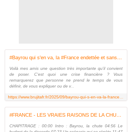
#Bayrou qui s'en va, la #France endettée et sans budget. C'est quoi une crise financière ? - MOINS de BIENS PLUS de LIENS
Voilà mes amis une question très importante qu'il convient
de poser. C'est quoi une crise financière ? Vous
remarquerez que personne ne prend le temps de vous
définir, de vous expliquer ou de v...
https://www.brujitafr.fr/2025/09/bayrou-qui-s-en-va-la-france-endettee-et-sans-budget.c-est-quoi-une-crise-financiere.html
#FRANCE - LES VRAIES RAISONS DE LA CHUTE DE #BAYROU (ET POURQUOI ÇA NE RÈGLE RIEN) - MOINS de BIENS PLUS de LIENS
CHAPITRAGE : 00:00 Intro : Bayrou, la chute 04:56 Le
budget de la discorde 07:23 Un scénario qui se répète 11:47