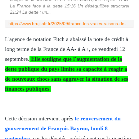
La France face à la dette 15:16 Un déséquilibre structurel
21:24 La dette : un...
https://www.brujitafr.fr/2025/09/france-les-vraies-raisons-de-la-chute-de-bayrou-et-pourquoi-ca-ne-regle-rien.html
L'agence de notation Fitch a abaissé la note de crédit à
long terme de la France de AA- à A+, ce vendredi 12
septembre.
Elle souligne que l'augmentation de la
dette publique du pays limite sa capacité à réagir à
de nouveaux chocs sans aggraver la situation de ses
finances publiques.
Cette décision intervient après
le renversement du
gouvernement de François Bayrou, lundi 8
septembre,
par les députés, précisément sur la question