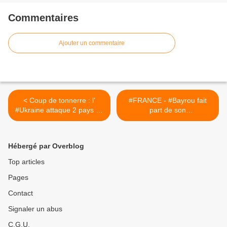
Commentaires
Ajouter un commentaire
< Coup de tonnerre : l’
#FRANCE - #Bayrou fait
#Ukraine attaque 2 pays de
part de son
l’Union européenne !
incompréhension face à la
menace de blocage du
pays# >
Hébergé par Overblog
Top articles
Pages
Contact
Signaler un abus
C.G.U.