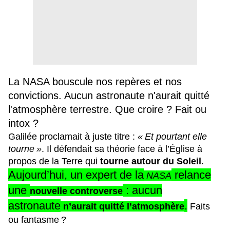
La NASA bouscule nos repères et nos
convictions. Aucun astronaute n'aurait quitté
l'atmosphère terrestre. Que croire ? Fait ou
intox ?
Galilée proclamait à juste titre :
« Et pourtant elle
tourne »
. Il défendait sa théorie face à l’Église à
propos de la Terre qui
tourne autour du Soleil
.
Aujourd’hui, un expert de la
relance
NASA
une
: aucun
nouvelle controverse
astronaute
.
n’aurait quitté l’atmosphère
Faits
ou fantasme ?