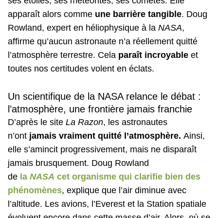
ses étoiles, ses météorites, ses comètes. Elle
apparaît alors comme
une barrière tangible
. Doug
Rowland, expert en héliophysique à la
NASA
,
affirme qu’aucun astronaute n’a réellement quitté
l’atmosphère terrestre. Cela
paraît incroyable
et
toutes nos certitudes volent en éclats.
Un scientifique de la NASA relance le débat :
l’atmosphère, une frontière jamais franchie
D’après le site
La Razon
, les astronautes
n’ont
jamais vraiment quitté l’atmosphère.
Ainsi,
elle s’amincit progressivement, mais ne disparaît
jamais brusquement. Doug Rowland
de
la
NASA
cet organisme qui clarifie bien des
phénomènes
, explique que l’air diminue avec
l’altitude. Les avions, l’Everest et la Station spatiale
évoluent encore dans cette masse d’air. Alors, où se