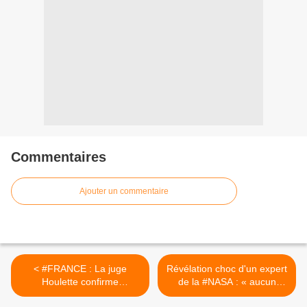
Commentaires
Ajouter un commentaire
< #FRANCE : La juge
Révélation choc d'un expert
Houlette confirme
de la #NASA : « aucun
l’illégitimité de #Macron
astronaute n'aurait jamais