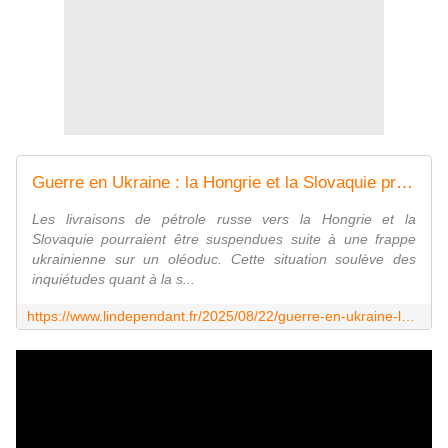
Guerre en Ukraine : la Hongrie et la Slovaquie privées de pétrole russe après une attaque ukrainienne sur un oléoduc
Les livraisons de pétrole russe vers la Hongrie et la
Slovaquie pourraient être suspendues suite à une frappe
ukrainienne sur un oléoduc. Cette situation soulève des
inquiétudes quant à la s...
https://www.lindependant.fr/2025/08/22/guerre-en-ukraine-la-hongrie-et-la-slovaquie-privees-de-petrole-russe-apres-une-attaque-ukrainienne-sur-un-oleoduc-12888514.php