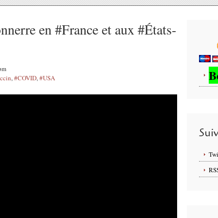
onnerre en #France et aux #États-
4pm
B
ccin
,
#COVID
,
#USA
Sui
Twi
RS