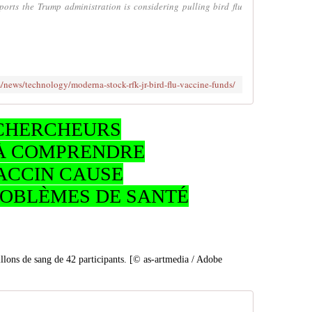
orts the Trump administration is considering pulling bird flu
/news/technology/moderna-stock-rfk-jr-bird-flu-vaccine-funds/
S CHERCHEURS
À COMPRENDRE
ACCIN CAUSE
ROBLÈMES DE SANTÉ
illons de sang de 42 participants. [© as-artmedia / Adobe