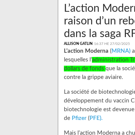
L’action Moder
raison d’un re
dans la saga RF
ALLISON GATLIN
16:37 HE 27/02/2025
L’action Moderna
(
MRNA)
a
lesquelles l’
administration Tr
dollars de fonds
que la soci
contre la grippe aviaire.
La société de biotechnologi
développement du vaccin Co
biotechnologie est devenue
de
Pfizer
(
PFE).
Mais l’action Moderna a chut