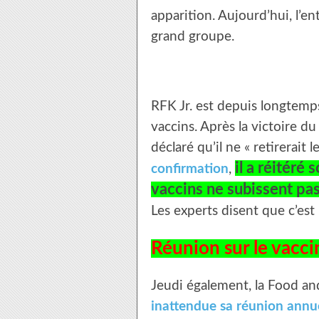
apparition. Aujourd’hui, l’e
grand groupe.
RFK Jr. est depuis longtemps
vaccins. Après la victoire 
déclaré qu’il ne « retirerait 
il a réitéré 
confirmation
,
vaccins ne subissent pas
Les experts disent que c’est
Réunion sur le vacci
Jeudi également, la Food an
inattendue sa réunion annu