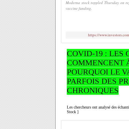
Moderna stock toppled Thursday on rep
vaccine funding.
https://www.investors.com
COVID-19 : LE
COMMENCENT 
POURQUOI LE V
PARFOIS DES P
CHRONIQUES
Les chercheurs ont analysé des échant
Stock ]