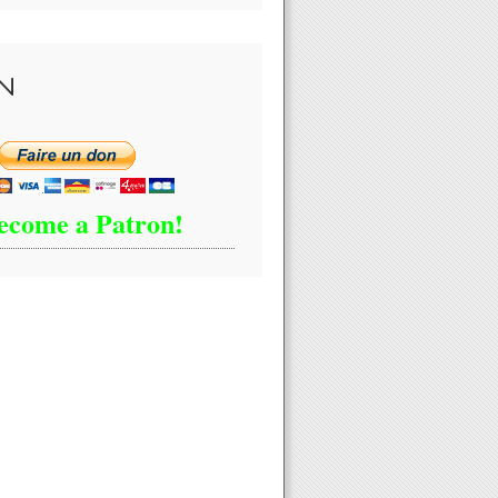
N
ecome a Patron!