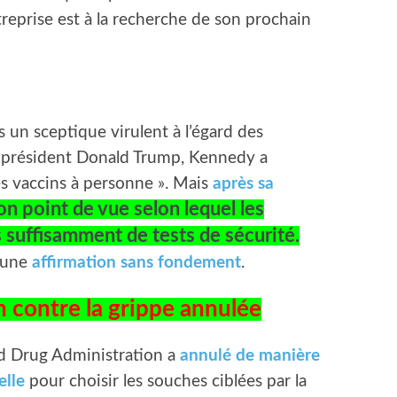
ntreprise est à la recherche de son prochain
 un sceptique virulent à l’égard des
du président Donald Trump, Kennedy a
les vaccins à personne ». Mais
après sa
son point de vue selon lequel les
 suffisamment de tests de sécurité.
 une
affirmation sans fondement
.
n contre la grippe annulée
d Drug Administration a
annulé de manière
elle
pour choisir les souches ciblées par la