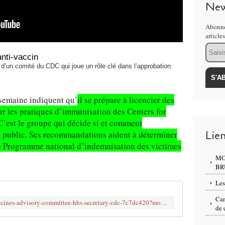
New
Abonne
article
Email
anti-vaccin
d’un comité du CDC qui joue un rôle clé dans l’approbation
 semaine indiquent qu’
il se prépare à licencier des
r les pratiques d’immunisation des Centers for
C’est le groupe qui décide si et comment
Lie
 public. Ses recommandations aident à déterminer
le Programme national d’indemnisation des victimes
MO
BR
Les
Can
https://www.wsj.com/opinion/rfk-jr-vaccines-advisory-committee-hhs-secretary-cdc-7c7dc420?mod=Searchresults_pos1&page=1
de 