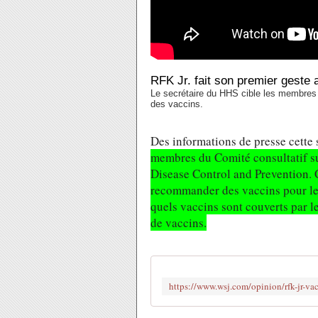
RFK Jr. fait son premier geste 
Le secrétaire du HHS cible les membres 
des vaccins.
Des informations de presse cette
membres du Comité consultatif su
Disease Control and Prevention. 
recommander des vaccins pour le
quels vaccins sont couverts par 
de vaccins.