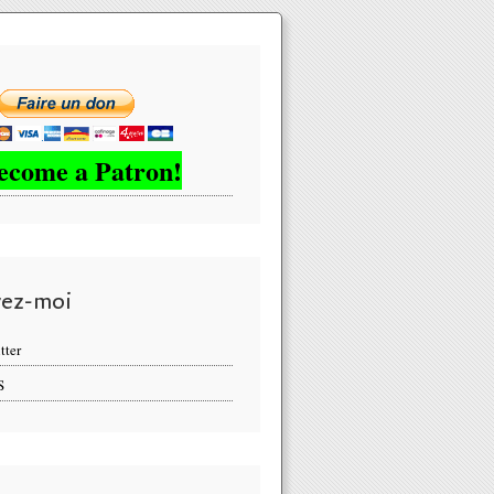
ecome a Patron!
vez-moi
tter
S