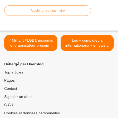
Ajouter un commentaire
< Militant #LGBT, insoumis
Les « comploteurs
et organisateur présumé
internationaux » en galère
d’orgies pédophiles près de
financière >
#Nantes : l’effroyable
double vie de Pierre-Alain
Hébergé par Overblog
Cottineau
Top articles
Pages
Contact
Signaler un abus
C.G.U.
Cookies et données personnelles