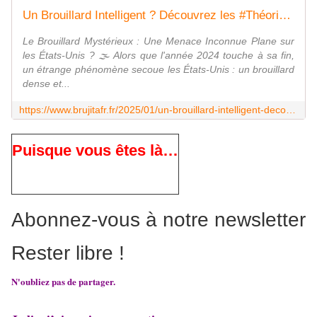
Un Brouillard Intelligent ? Découvrez les #Théories Choc derrière ce Phénomène ! - MOINS de BIENS PLUS de LIENS
Le Brouillard Mystérieux : Une Menace Inconnue Plane sur
les États-Unis ? 🌫️ Alors que l'année 2024 touche à sa fin,
un étrange phénomène secoue les États-Unis : un brouillard
dense et...
https://www.brujitafr.fr/2025/01/un-brouillard-intelligent-decouvrez-les-theories-choc-derriere-ce-phenomene.html
Puisque vous êtes là…
Abonnez-vous à notre newsletter
Rester libre !
N'oubliez pas de partager.