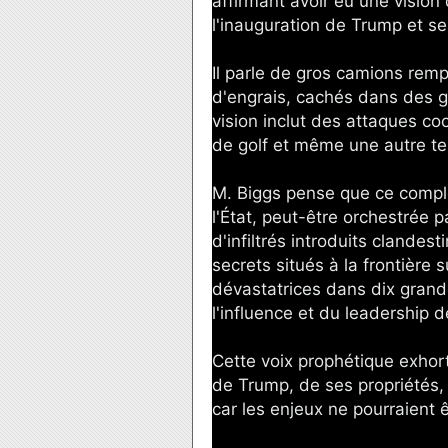
affirmant avoir eu une vision
l'inauguration de Trump et s
Il parle de gros camions rem
d'engrais, cachés dans des ga
vision inclut des attaques co
de golf et même une autre ten
M. Biggs pense que ce complot
l'État, peut-être orchestrée p
d'infiltrés introduits clandes
secrets situés à la frontière 
dévastatrices dans dix grande
l'influence et du leadership 
Cette voix prophétique exhort
de Trump, de ses propriétés, d
car les enjeux ne pourraient ê