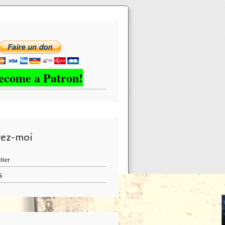
ecome a Patron!
vez-moi
tter
S