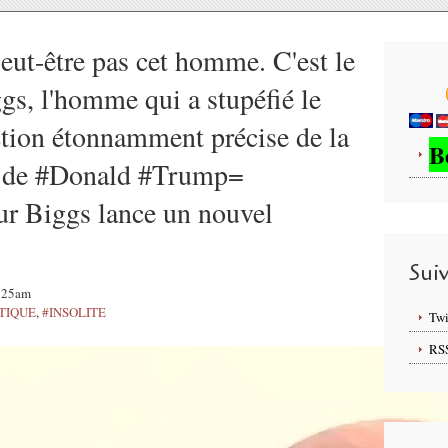
eut-être pas cet homme. C'est le
s, l'homme qui a stupéfié le
tion étonnamment précise de la
B
at de #Donald #Trump=
eur Biggs lance un nouvel
Sui
5:25am
TIQUE
,
#INSOLITE
Twi
RS