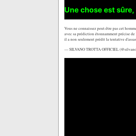
Une chose est sûre, l
Vous ne connaissez peut-être pas cet homme
avec sa prédiction étonnamment précise de l
il a non seulement prédit la tentative d'ass
— SILVANO TROTTA OFFICIEL (@silvano_