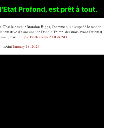
'Etat Profond, est prêt à tout.
. C'est le pasteur Brandon Biggs, l'homme qui a stupéfié le monde
a tentative d'assassinat de Donald Trump, des mois avant l'attentat,
assinat, mais il…
pic.twitter.com/J5LIGXzSkf
trotta)
January 18, 2025