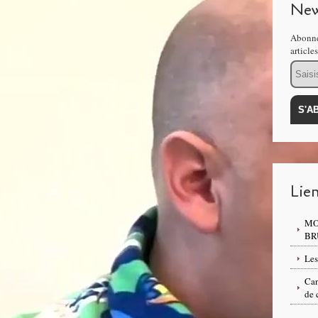
New
Abonne
article
Email
Lie
MO
BR
Les
Can
de 