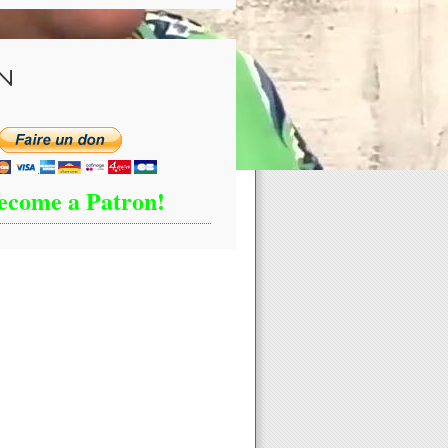
N
ecome a Patron!